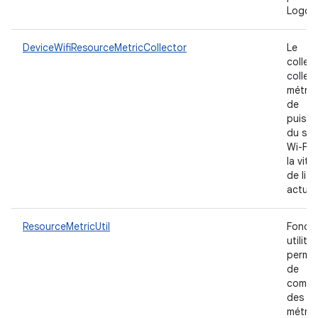
Logca
DeviceWifiResourceMetricCollector
Le
collec
collect
métriq
de
puissa
du sig
Wi-Fi 
la vite
de liai
actuel
ResourceMetricUtil
Foncti
utilitai
permet
de
compo
des
métriq