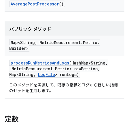
Average
Post
Processor
()
パブリック メソッド
Map<String
,
Metric
Measurement
.
Metric
.
Builder>
process
Run
Metrics
And
Logs
(Hash
Map<String
,
Metric
Measurement
.
Metric> raw
Metrics
,
Map<String
,
Log
File
> run
Logs)
このメソッドを実装して、既存の指標とログから新しい指標
のセットを生成します。
定数