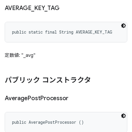
AVERAGE
_
KEY
_
TAG
public static final String AVERAGE_KEY_TAG
定数値: "_avg"
パブリック コンストラクタ
Average
Post
Processor
public AveragePostProcessor ()