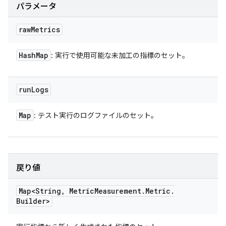
パラメータ
raw
Metrics
Hash
Map
: 実行で使用可能な未加工の指標のセット。
run
Logs
Map
: テスト実行のログファイルのセット。
戻り値
Map<String
,
Metric
Measurement
.
Metric
.
Builder>