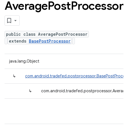
Average
Post
Processor
public class AveragePostProcessor
extends
BasePostProcessor
java.lang.Object
↳
com.android.tradefed.postprocessor.BasePostProces
↳
com.android.tradefed.postprocessor.Averag