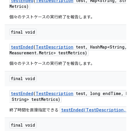
test
Ended
(
Test
Description
test
,
Map<String
,
Strin
Metrics)
個々のテストケースの実行終了を報告します。
final void
test
Ended
(
Test
Description
test
,
Hash
Map<String
,
M
Measurement
.
Metric> test
Metrics)
個々のテストケースの実行終了を報告します。
final void
test
Ended
(
Test
Description
test
,
long end
Time
,
Ma
String> test
Metrics)
testEnded(TestDescription,Ma
終了時間を直接指定できる
final void