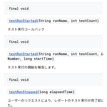
final void
test
Run
Started
(String run
Name
,
int test
Count)
テスト実行コールバック
final void
test
Run
Started
(String run
Name
,
int test
Count
,
int
Number
,
long start
Time)
テスト実行の開始を報告します。
final void
test
Run
Stopped
(long elapsed
Time)
ユーザーのリクエストにより、レポートのテスト実行が完了前に
た。