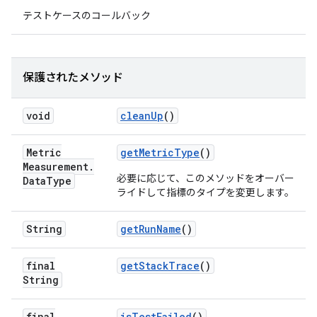
テストケースのコールバック
保護されたメソッド
void
clean
Up
()
Metric
get
Metric
Type
()
Measurement
.
必要に応じて、このメソッドをオーバー
Data
Type
ライドして指標のタイプを変更します。
String
get
Run
Name
()
final
get
Stack
Trace
()
String
final
is
Test
Failed
()