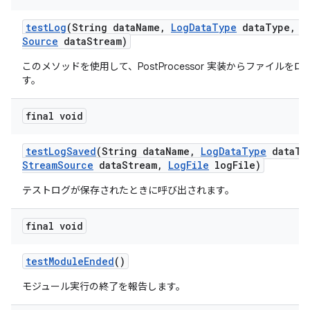
test
Log
(String data
Name
,
Log
Data
Type
data
Type
,
I
Source
data
Stream)
このメソッドを使用して、PostProcessor 実装からファイルを
す。
final void
test
Log
Saved
(String data
Name
,
Log
Data
Type
data
Ty
Stream
Source
data
Stream
,
Log
File
log
File)
テストログが保存されたときに呼び出されます。
final void
test
Module
Ended
()
モジュール実行の終了を報告します。