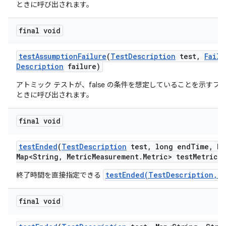
ときに呼び出されます。
final void
test
Assumption
Failure
(
Test
Description
test
,
Failu
Description
failure)
アトミック テストが、false の条件を想定していることを示すフ
ときに呼び出されます。
final void
test
Ended
(
Test
Description
test
,
long end
Time
,
Ha
Map<String
,
Metric
Measurement
.
Metric> test
Metrics)
testEnded(TestDescription,Ma
終了時間を直接指定できる
final void