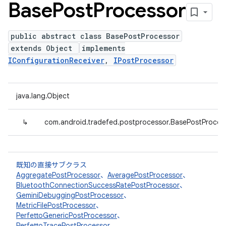
Base
Post
Processor
public abstract class BasePostProcessor
extends Object
implements
IConfigurationReceiver
,
IPostProcessor
java.lang.Object
↳
com.android.tradefed.postprocessor.BasePostProces
既知の直接サブクラス
AggregatePostProcessor
、
AveragePostProcessor
、
BluetoothConnectionSuccessRatePostProcessor
、
GeminiDebuggingPostProcessor
、
MetricFilePostProcessor
、
PerfettoGenericPostProcessor
、
PerfettoTracePostProcessor
、