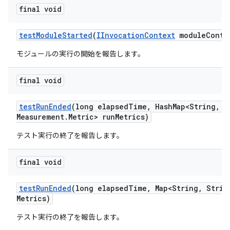
final void
test
Module
Started
(
IInvocation
Context
module
Conte
モジュールの実行の開始を報告します。
final void
test
Run
Ended
(long elapsed
Time
,
Hash
Map<String
,
Me
Measurement
.
Metric> run
Metrics)
テスト実行の終了を報告します。
final void
test
Run
Ended
(long elapsed
Time
,
Map<String
,
Strin
Metrics)
テスト実行の終了を報告します。