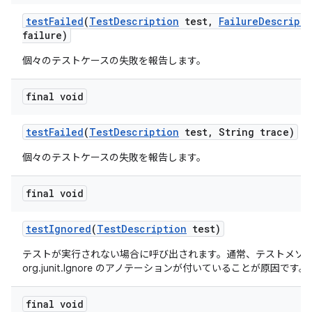
test
Failed
(
Test
Description
test
,
Failure
Descripti
failure)
個々のテストケースの失敗を報告します。
final void
test
Failed
(
Test
Description
test
,
String trace)
個々のテストケースの失敗を報告します。
final void
test
Ignored
(
Test
Description
test)
テストが実行されない場合に呼び出されます。通常、テストメソ
org.junit.Ignore のアノテーションが付いていることが原因です。
final void