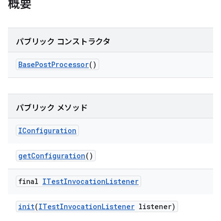
概要
パブリック コンストラクタ
Base
Post
Processor
()
パブリック メソッド
IConfiguration
get
Configuration
()
final
ITest
Invocation
Listener
init
(
ITest
Invocation
Listener
listener)