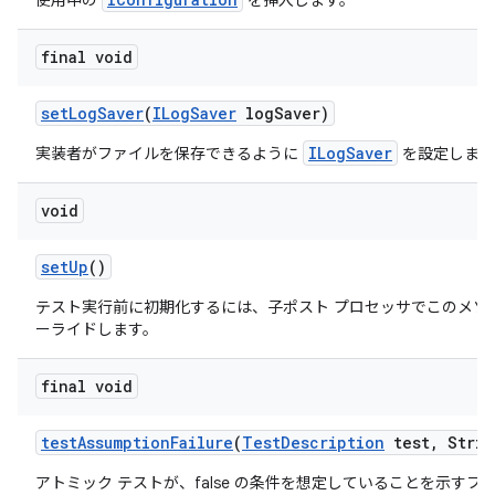
使用中の
を挿入します。
final void
set
Log
Saver
(
ILog
Saver
log
Saver)
ILogSaver
実装者がファイルを保存できるように
を設定します
void
set
Up
()
テスト実行前に初期化するには、子ポスト プロセッサでこのメソ
ーライドします。
final void
test
Assumption
Failure
(
Test
Description
test
,
Strin
アトミック テストが、false の条件を想定していることを示すフ