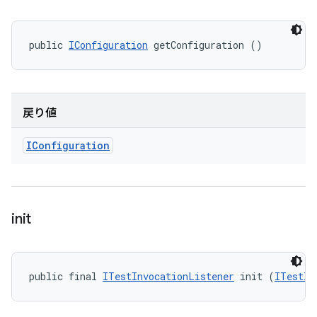
public 
IConfiguration
 getConfiguration ()
戻り値
IConfiguration
init
public final 
ITestInvocationListener
 init (
ITestIn