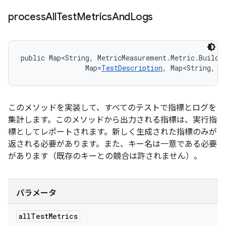
process
All
Test
Metrics
And
Logs
public Map<String, MetricMeasurement.Metric.Builde
                Map<
TestDescription
, Map<String, 
L
このメソッドを実装して、すべてのテストで指標とログを
集計します。このメソッドから出力される指標は、実行指
標としてレポートされます。新しく生成された指標のみが
返される必要があります。また、キー名は一意である必要
があります（既存のキーとの競合は許されません）。
パラメータ
all
Test
Metrics