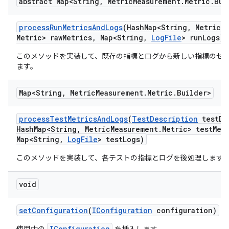
abstract Map<String
,
Metric
Measurement
.
Metric
.
Bui
process
Run
Metrics
And
Logs
(Hash
Map<String
,
Metric
M
Metric> raw
Metrics
,
Map<String
,
Log
File
> run
Logs)
このメソッドを実装して、既存の指標とログから新しい指標のセ
ます。
Map<String
,
Metric
Measurement
.
Metric
.
Builder>
process
Test
Metrics
And
Logs
(
Test
Description
test
De
Hash
Map<String
,
Metric
Measurement
.
Metric> test
Met
Map<String
,
Log
File
> test
Logs)
このメソッドを実装して、各テストの指標とログを後処理します
void
set
Configuration
(
IConfiguration
configuration)
IConfiguration