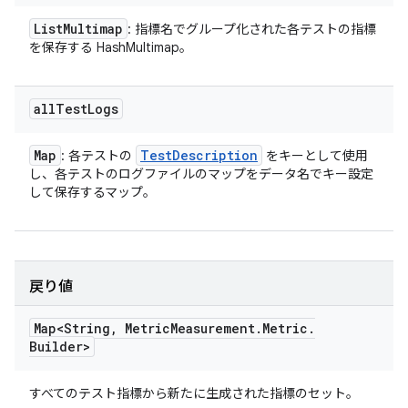
List
Multimap
: 指標名でグループ化された各テストの指標
を保存する HashMultimap。
all
Test
Logs
Map
Test
Description
: 各テストの
をキーとして使用
し、各テストのログファイルのマップをデータ名でキー設定
して保存するマップ。
戻り値
Map<String
,
Metric
Measurement
.
Metric
.
Builder>
すべてのテスト指標から新たに生成された指標のセット。