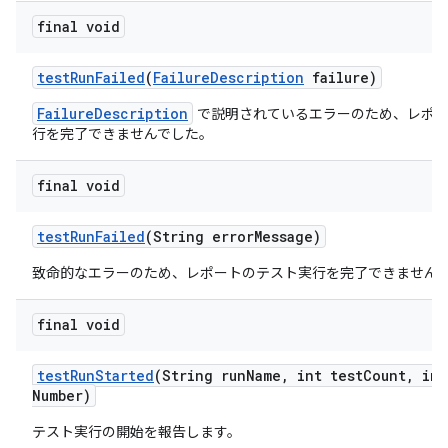
final void
test
Run
Failed
(
Failure
Description
failure)
FailureDescription
で説明されているエラーのため、レポー
行を完了できませんでした。
final void
test
Run
Failed
(String error
Message)
致命的なエラーのため、レポートのテスト実行を完了できません
final void
test
Run
Started
(String run
Name
,
int test
Count
,
int
Number)
テスト実行の開始を報告します。