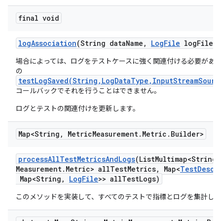
final void
log
Association
(String data
Name
,
Log
File
log
File)
場合によっては、ログをテストケースに強く関連付ける必要があ
の
testLogSaved(String,LogDataType,InputStreamSourc
コールバックでそれを行うことはできません。
ログとテストの関連付けを更新します。
Map<String
,
Metric
Measurement
.
Metric
.
Builder>
process
All
Test
Metrics
And
Logs
(List
Multimap<String
,
Measurement
.
Metric> all
Test
Metrics
,
Map<
Test
Descr
Map<String
,
Log
File
>> all
Test
Logs)
このメソッドを実装して、すべてのテストで指標とログを集計し