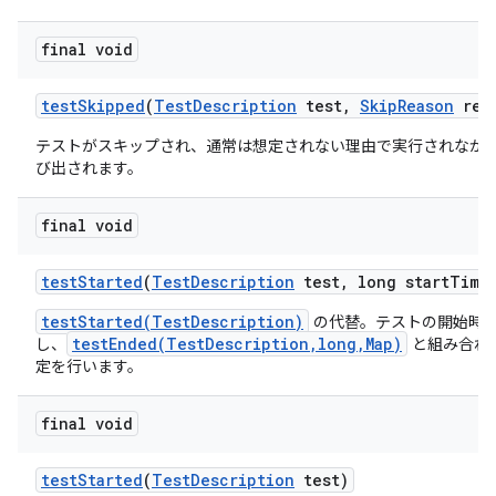
final void
test
Skipped
(
Test
Description
test
,
Skip
Reason
rea
テストがスキップされ、通常は想定されない理由で実行されなか
び出されます。
final void
test
Started
(
Test
Description
test
,
long start
Time
testStarted(TestDescription)
の代替。テストの開始時
testEnded(TestDescription,long,Map)
し、
と組み合わ
定を行います。
final void
test
Started
(
Test
Description
test)