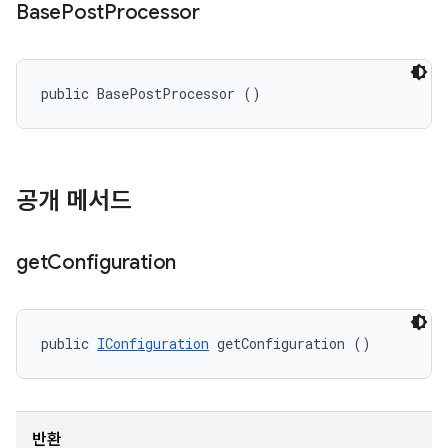
Base
Post
Processor
public BasePostProcessor ()
공개 메서드
get
Configuration
public 
IConfiguration
 getConfiguration ()
반환