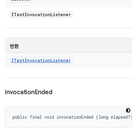
ITest
Invocation
Listener
반환
ITest
Invocation
Listener
invocation
Ended
public final void invocationEnded (long elapsedTim