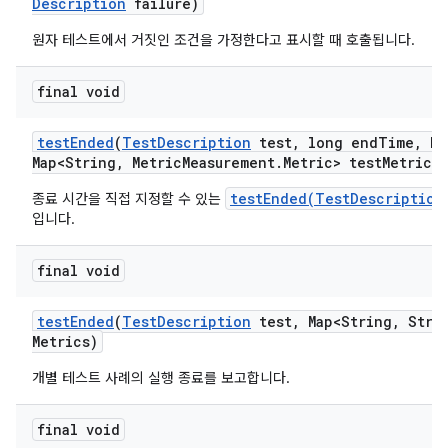
Description
failure)
원자 테스트에서 거짓인 조건을 가정한다고 표시할 때 호출됩니다.
final void
test
Ended
(
Test
Description
test
,
long end
Time
,
Ha
Map<String
,
Metric
Measurement
.
Metric> test
Metrics)
testEnded(TestDescription
종료 시간을 직접 지정할 수 있는
입니다.
final void
test
Ended
(
Test
Description
test
,
Map<String
,
Strin
Metrics)
개별 테스트 사례의 실행 종료를 보고합니다.
final void