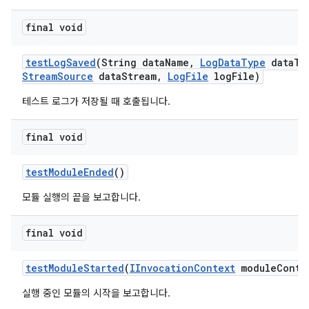
final void
test
Log
Saved
(String data
Name
,
Log
Data
Type
data
Ty
Stream
Source
data
Stream
,
Log
File
log
File)
테스트 로그가 저장될 때 호출됩니다.
final void
test
Module
Ended
()
모듈 실행의 끝을 보고합니다.
final void
test
Module
Started
(
IInvocation
Context
module
Conte
실행 중인 모듈의 시작을 보고합니다.