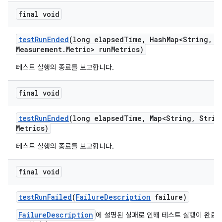
final void
test
Run
Ended
(long elapsed
Time
,
Hash
Map<String
,
Me
Measurement
.
Metric> run
Metrics)
테스트 실행의 종료를 보고합니다.
final void
test
Run
Ended
(long elapsed
Time
,
Map<String
,
Strin
Metrics)
테스트 실행의 종료를 보고합니다.
final void
test
Run
Failed
(
Failure
Description
failure)
FailureDescription
에 설명된 실패로 인해 테스트 실행이 완료