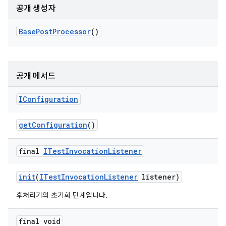
공개 생성자
Base
Post
Processor
()
공개 메서드
IConfiguration
get
Configuration
()
final
ITest
Invocation
Listener
init
(
ITest
Invocation
Listener
listener)
후처리기의 초기화 단계입니다.
final void