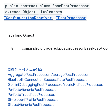
public abstract class BasePostProcessor
extends Object
implements
IConfigurationReceiver
,
IPostProcessor
java.lang.Object
↳
com.android.tradefed.postprocessor.BasePostProces
알려진 직접 서브클래스
AggregatePostProcessor
,
AveragePostProcessor
,
BluetoothConnectionSuccessRatePostProcessor
,
GeminiDebuggingPostProcessor
,
MetricFilePostProcessor
,
PerfettoGenericPostProcessor
,
PerfettoTracePostProcessor
,
SimpleperfProfilePostProcessor
,
StatsdGenericPostProcessor