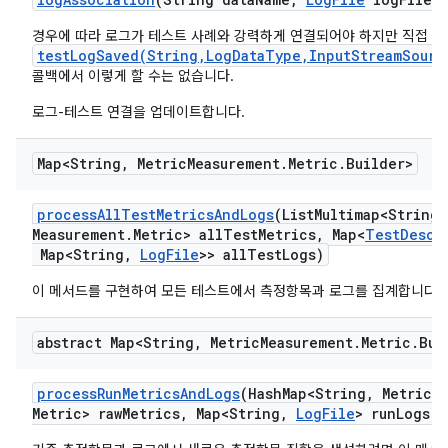
경우에 따라 로그가 테스트 사례와 강력하게 연결되어야 하지만 직접
testLogSaved(String,LogDataType,InputStreamSourc
콜백에서 이렇게 할 수는 없습니다.
로그-테스트 연결을 업데이트합니다.
Map<String
,
Metric
Measurement
.
Metric
.
Builder>
process
All
Test
Metrics
And
Logs
(List
Multimap<String
,
Measurement
.
Metric> all
Test
Metrics
,
Map<
Test
Descr
Map<String
,
Log
File
>> all
Test
Logs)
이 메서드를 구현하여 모든 테스트에서 측정항목과 로그를 집계합니다.
abstract Map<String
,
Metric
Measurement
.
Metric
.
Bui
process
Run
Metrics
And
Logs
(Hash
Map<String
,
Metric
M
Metric> raw
Metrics
,
Map<String
,
Log
File
> run
Logs)