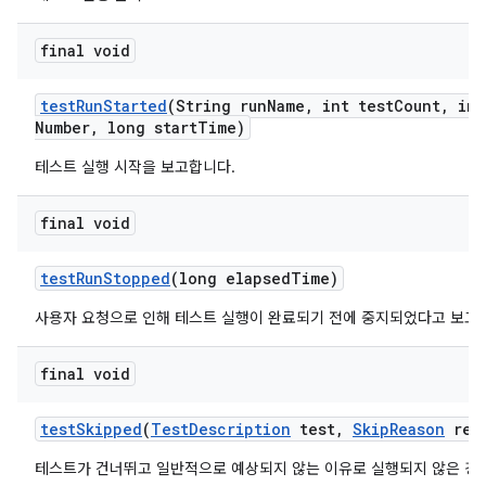
final void
test
Run
Started
(String run
Name
,
int test
Count
,
int
Number
,
long start
Time)
테스트 실행 시작을 보고합니다.
final void
test
Run
Stopped
(long elapsed
Time)
사용자 요청으로 인해 테스트 실행이 완료되기 전에 중지되었다고 보고
final void
test
Skipped
(
Test
Description
test
,
Skip
Reason
rea
테스트가 건너뛰고 일반적으로 예상되지 않는 이유로 실행되지 않은 경