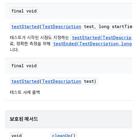
final void
test
Started
(
Test
Description
test
,
long start
Time
testStarted(TestDescripti
테스트가 시작된 시점도 지정하는
testEnded(TestDescription,long,M
로, 정확한 측정을 위해
니다.
final void
test
Started
(
Test
Description
test)
테스트 사례 콜백
보호된 메서드
void
clean
Up
()