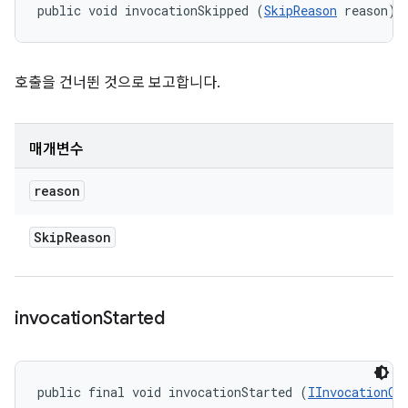
public void invocationSkipped (
SkipReason
 reason)
호출을 건너뛴 것으로 보고합니다.
매개변수
reason
Skip
Reason
invocation
Started
public final void invocationStarted (
IInvocationCo