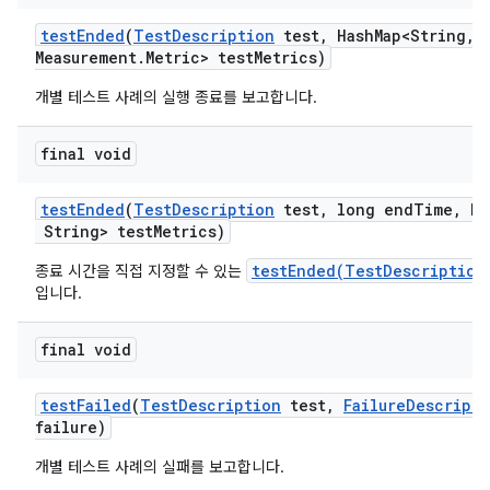
test
Ended
(
Test
Description
test
,
Hash
Map<String
,
M
Measurement
.
Metric> test
Metrics)
개별 테스트 사례의 실행 종료를 보고합니다.
final void
test
Ended
(
Test
Description
test
,
long end
Time
,
Ma
String> test
Metrics)
testEnded(TestDescription
종료 시간을 직접 지정할 수 있는
입니다.
final void
test
Failed
(
Test
Description
test
,
Failure
Descripti
failure)
개별 테스트 사례의 실패를 보고합니다.