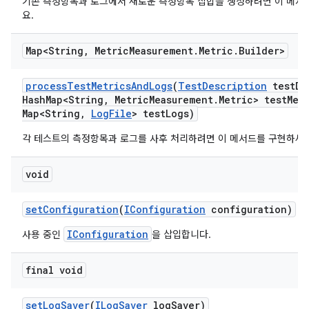
기존 측정항목과 로그에서 새로운 측정항목 집합을 생성하려면 이 메서
요.
Map<String
,
Metric
Measurement
.
Metric
.
Builder>
process
Test
Metrics
And
Logs
(
Test
Description
test
De
Hash
Map<String
,
Metric
Measurement
.
Metric> test
Met
Map<String
,
Log
File
> test
Logs)
각 테스트의 측정항목과 로그를 사후 처리하려면 이 메서드를 구현하세요
void
set
Configuration
(
IConfiguration
configuration)
IConfiguration
사용 중인
을 삽입합니다.
final void
set
Log
Saver
(
ILog
Saver
log
Saver)