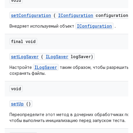
void
set
Configuration
(
IConfiguration
configuration)
IConfiguration
Внедряет используемый объект
.
final void
set
Log
Saver
(
ILog
Saver
log
Saver)
ILogSaver
Настройте
таким образом, чтобы разрешить р
сохранять файлы.
void
set
Up
()
Переопределите этот метод в дочерних обработчиках пос
чтобы выполнить инициализацию перед запуском теста.