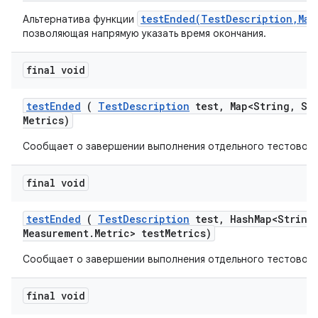
testEnded(TestDescription,Map
Альтернатива функции
позволяющая напрямую указать время окончания.
final void
test
Ended
(
Test
Description
test
,
Map<String
,
Str
Metrics)
Сообщает о завершении выполнения отдельного тестового
final void
test
Ended
(
Test
Description
test
,
Hash
Map<String
Measurement
.
Metric> test
Metrics)
Сообщает о завершении выполнения отдельного тестового
final void