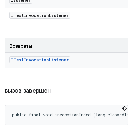
listener
ITest
Invocation
Listener
Возвраты
ITest
Invocation
Listener
вызов завершен
public final void invocationEnded (long elapsedTim