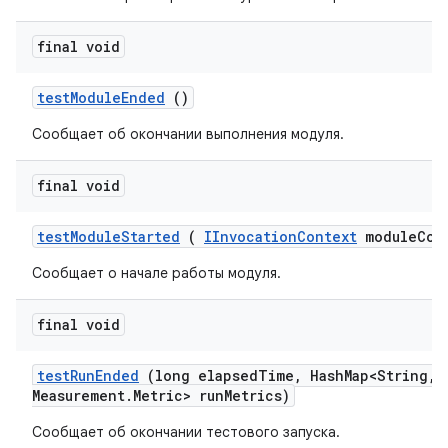
final void
test
Module
Ended
()
Сообщает об окончании выполнения модуля.
final void
test
Module
Started
(
IInvocation
Context
module
Con
Сообщает о начале работы модуля.
final void
test
Run
Ended
(long elapsed
Time
,
Hash
Map<String
,
M
Measurement
.
Metric> run
Metrics)
Сообщает об окончании тестового запуска.