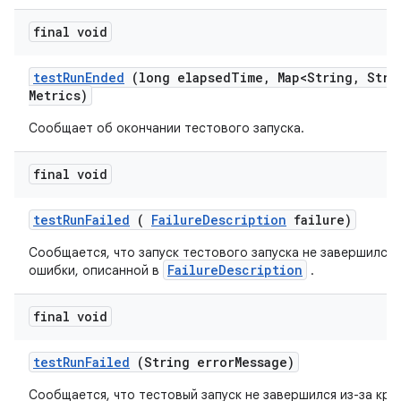
final void
test
Run
Ended
(long elapsed
Time
,
Map<String
,
Strin
Metrics)
Сообщает об окончании тестового запуска.
final void
test
Run
Failed
(
Failure
Description
failure)
Сообщается, что запуск тестового запуска не завершился 
FailureDescription
ошибки, описанной в
.
final void
test
Run
Failed
(String error
Message)
Сообщается, что тестовый запуск не завершился из-за кри