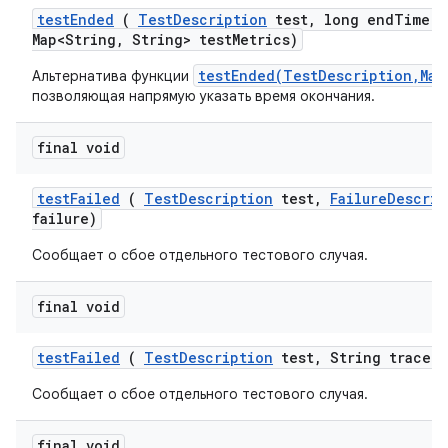
test
Ended
(
Test
Description
test
,
long end
Time
,
Map<String
,
String> test
Metrics)
testEnded(TestDescription,Map
Альтернатива функции
позволяющая напрямую указать время окончания.
final void
test
Failed
(
Test
Description
test
,
Failure
Descrip
failure)
Сообщает о сбое отдельного тестового случая.
final void
test
Failed
(
Test
Description
test
,
String trace)
Сообщает о сбое отдельного тестового случая.
final void