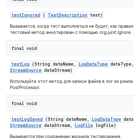
test
Ignored
(
Test
Description
test)
Вызывается, когда тест выполняться не будет, как правило,
тестовый метод аннотирован с помощью org.junit.Ignore.
final void
test
Log
(String data
Name
,
Log
Data
Type
data
Type
,
Stream
Source
data
Stream)
Используйте этот метод для записи файла в лог из реализ
PostProcessor.
final void
test
Log
Saved
(String data
Name
,
Log
Data
Type
data
T
Stream
Source
data
Stream
,
Log
File
log
File)
Вызывается при сохранении журнала тестирования.