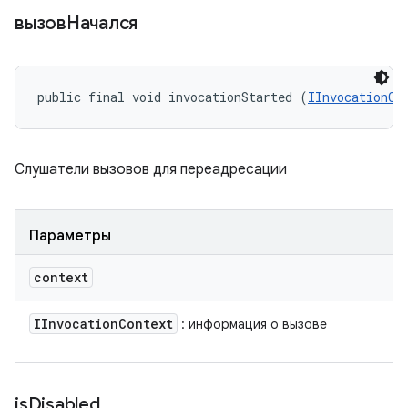
вызовНачался
public final void invocationStarted (
IInvocationCo
Слушатели вызовов для переадресации
Параметры
context
IInvocation
Context
: информация о вызове
is
Disabled