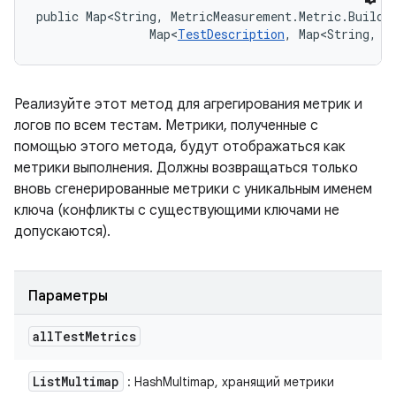
public Map<String, MetricMeasurement.Metric.Builde
                Map<
TestDescription
, Map<String, 
L
Реализуйте этот метод для агрегирования метрик и
логов по всем тестам. Метрики, полученные с
помощью этого метода, будут отображаться как
метрики выполнения. Должны возвращаться только
вновь сгенерированные метрики с уникальным именем
ключа (конфликты с существующими ключами не
допускаются).
Параметры
all
Test
Metrics
List
Multimap
: HashMultimap, хранящий метрики