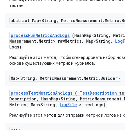
тестам.
abstract Map<String
,
Metric
Measurement
.
Metric
.
Bui
process
Run
Metrics
And
Logs
(Hash
Map<String
,
Metric
Measurement
.
Metric> raw
Metrics
,
Map<String
,
Log
Fil
Logs)
Реализуйте этот метод, чтобы сгенерировать набор новых 
основе существующих метрик и журналов.
Map<String
,
Metric
Measurement
.
Metric
.
Builder>
process
Test
Metrics
And
Logs
(
Test
Description
test
Description
,
Hash
Map<String
,
Metric
Measurement
.
Me
Metrics
,
Map<String
,
Log
File
> test
Logs)
Реализуйте этот метод для отправки метрик и логов из каж