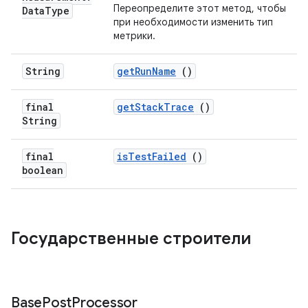
Переопределите этот метод, чтобы
Data
Type
при необходимости изменить тип
метрики.
String
get
Run
Name
()
final
get
Stack
Trace
()
String
final
is
Test
Failed
()
boolean
Государственные строители
Base
Post
Processor