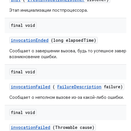
Этап инициализации постпроцессора.
final void
invocation
Ended
(long elapsed
Time)
Сообщает о завершении вызова, будь то успешное заверш
возникновение ошибки.
final void
invocation
Failed
(
Failure
Description
failure)
Сообщает о неполном вызове из-за какой-либо ошибки.
final void
invocation
Failed
(Throwable cause)