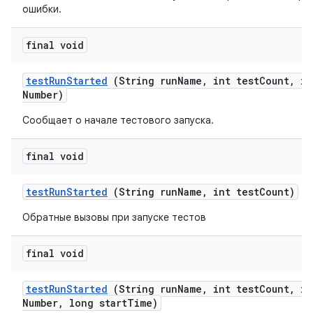
ошибки.
final void
test
Run
Started
(String run
Name
,
int test
Count
,
in
Number)
Сообщает о начале тестового запуска.
final void
test
Run
Started
(String run
Name
,
int test
Count)
Обратные вызовы при запуске тестов
final void
test
Run
Started
(String run
Name
,
int test
Count
,
in
Number
,
long start
Time)