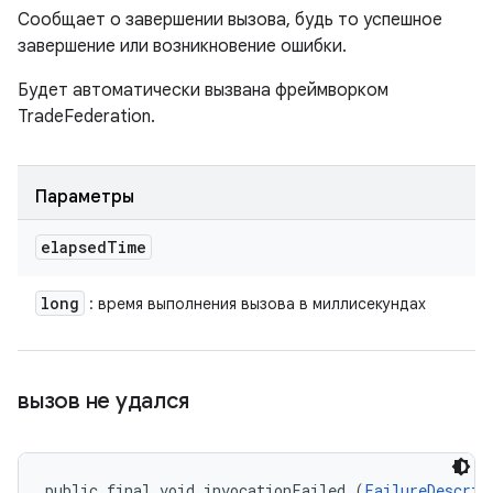
Сообщает о завершении вызова, будь то успешное
завершение или возникновение ошибки.
Будет автоматически вызвана фреймворком
TradeFederation.
Параметры
elapsed
Time
long
: время выполнения вызова в миллисекундах
вызов не удался
public final void invocationFailed (
FailureDescrip