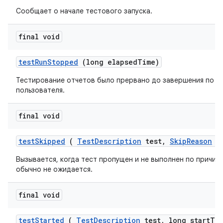
Сообщает о начале тестового запуска.
final void
test
Run
Stopped
(long elapsed
Time)
Тестирование отчетов было прервано до завершения по з
пользователя.
final void
test
Skipped
(
Test
Description
test
,
Skip
Reason
re
Вызывается, когда тест пропущен и не выполнен по причин
обычно не ожидается.
final void
test
Started
(
Test
Description
test
,
long start
Ti