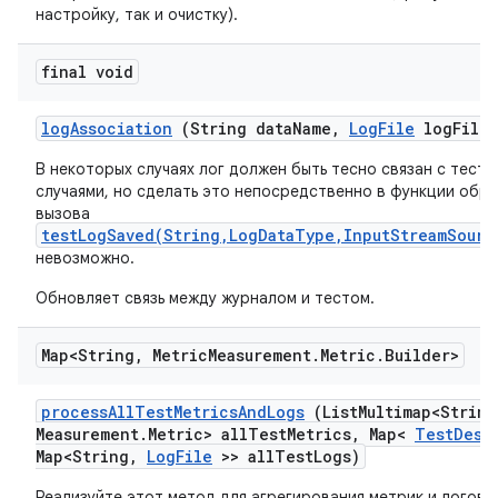
настройку, так и очистку).
final void
log
Association
(String data
Name
,
Log
File
log
File)
В некоторых случаях лог должен быть тесно связан с тест
случаями, но сделать это непосредственно в функции обр
вызова
testLogSaved(String,LogDataType,InputStreamSourc
невозможно.
Обновляет связь между журналом и тестом.
Map<String
,
Metric
Measurement
.
Metric
.
Builder>
process
All
Test
Metrics
And
Logs
(List
Multimap<String
Measurement
.
Metric> all
Test
Metrics
,
Map<
Test
Desc
Map<String
,
Log
File
>> all
Test
Logs)
Реализуйте этот метод для агрегирования метрик и логов 