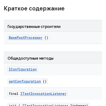
Краткое содержание
Государственные строители
Base
Post
Processor
()
Общедоступные методы
IConfiguration
get
Configuration
()
final
ITest
Invocation
Listener
init
(
ITest
Invocation
Listener
listener)