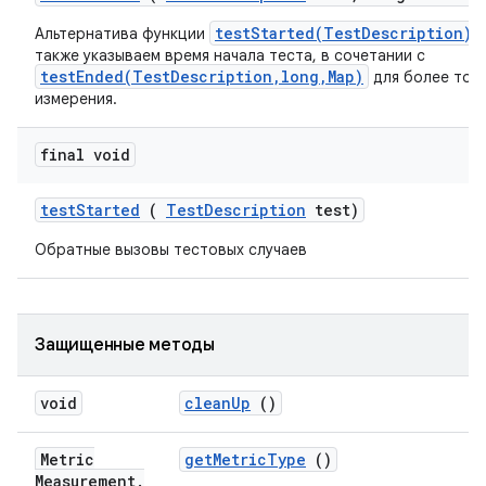
testStarted(TestDescription)
Альтернатива функции
,
также указываем время начала теста, в сочетании с
testEnded(TestDescription,long,Map)
для более точ
измерения.
final void
test
Started
(
Test
Description
test)
Обратные вызовы тестовых случаев
Защищенные методы
void
clean
Up
()
Metric
get
Metric
Type
()
Measurement
.