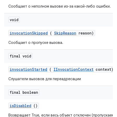
Сообщает о неполном вызове из-за какой-либо ошибки.
void
invocation
Skipped
(
Skip
Reason
reason)
Сообщает о пропуске вызова.
final void
invocation
Started
(
IInvocation
Context
context)
Слушатели вызовов для переадресации
final boolean
is
Disabled
()
Возвращает True, если весь объект отключен (пропускаем 