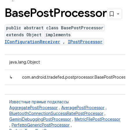
Base
Post
Processor
public abstract class BasePostProcessor
extends Object
implements
IConfigurationReceiver
,
IPostProcessor
java.lang.Object
↳
com.android.tradefed.postprocessor.BasePostProcesso
Известные прямые подклассы
AggregatePostProcessor
,
AveragePostProcessor
,
BluetoothConnectionSuccessRatePostProcessor
,
GeminiDebuggingPostProcessor
,
MetricFilePostProcessor
,
PerfettoGenericPostProcessor
,