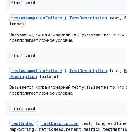
final void
test
Assumption
Failure
(
Test
Description
test
,
Str
trace)
Вызывается, когда атомарный тест указывает на то, что он
предполагает ложное условие.
final void
test
Assumption
Failure
(
Test
Description
test
,
Fai
Description
failure)
Вызывается, когда атомарный тест указывает на то, что он
предполагает ложное условие.
final void
test
Ended
(
Test
Description
test
,
long end
Time
,
Map<String
,
Metric
Measurement
.
Metric> test
Metrics)