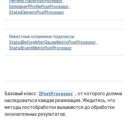
PerfettoTracePostProcessor
,
SimpleperfProfilePostProcessor
,
StatsdGenericPostProcessor
Известные косвенные подклассы
StatsdBeforeAfterGaugeMetricPostProcessor
,
StatsdEventMetricPostProcessor
Базовый класс
IPostProcessor
, от которого должна
наследоваться каждая реализация. Убедитесь, что
методы постобработки вызываются до обработки
окончательных результатов.