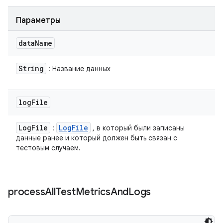
Параметры
data
Name
String
: Название данных
log
File
Log
File
Log
File
:
, в который были записаны
данные ранее и который должен быть связан с
тестовым случаем.
process
All
Test
Metrics
And
Logs