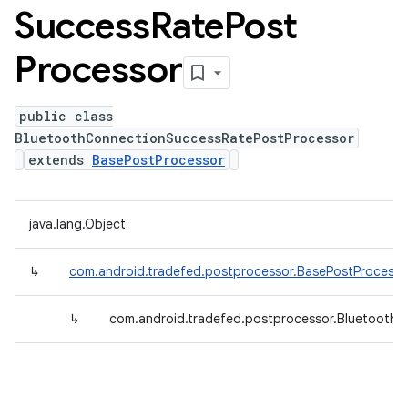
Success
Rate
Post
Processor
public class
BluetoothConnectionSuccessRatePostProcessor
extends
BasePostProcessor
java.lang.Object
↳
com.android.tradefed.postprocessor.BasePostProcesso
↳
com.android.tradefed.postprocessor.Bluetooth