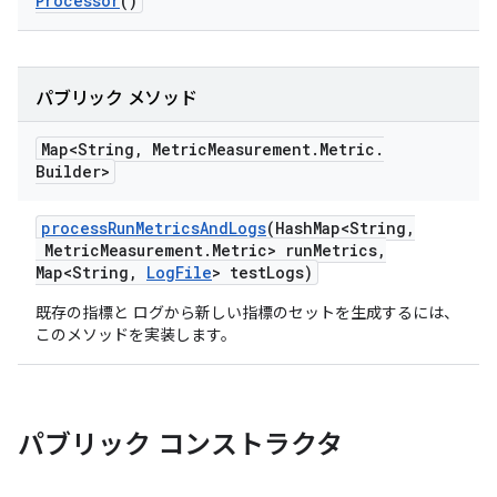
Processor
()
パブリック メソッド
Map<String
,
Metric
Measurement
.
Metric
.
Builder>
process
Run
Metrics
And
Logs
(Hash
Map<String
,
Metric
Measurement
.
Metric> run
Metrics
,
Map<String
,
Log
File
> test
Logs)
既存の指標と ログから新しい指標のセットを生成するには、
このメソッドを実装します。
パブリック コンストラクタ