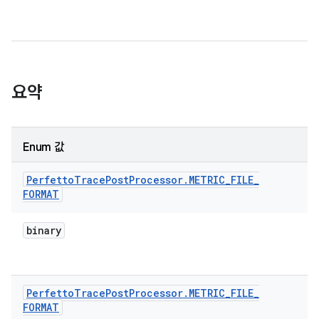
요약
Enum 값
Perfetto
Trace
Post
Processor
.
METRIC
_
FILE
_
FORMAT
binary
Perfetto
Trace
Post
Processor
.
METRIC
_
FILE
_
FORMAT