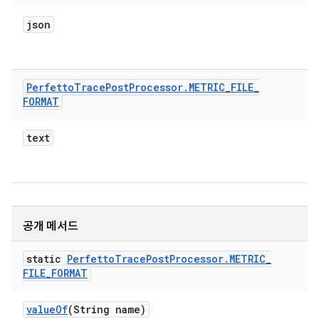
json
Perfetto
Trace
Post
Processor
.
METRIC
_
FILE
_
FORMAT
text
공개 메서드
static
Perfetto
Trace
Post
Processor
.
METRIC
_
FILE
_
FORMAT
value
Of
(String name)