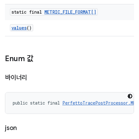
static final
METRIC
_
FILE
_
FORMAT[]
values
()
Enum 값
바이너리
public static final 
PerfettoTracePostProcessor.MET
json