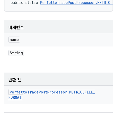
public static 
PerfettoTracePostProcessor.METRIC_F
매개변수
name
String
반환 값
Perfetto
Trace
Post
Processor
.
METRIC
_
FILE
_
FORMAT