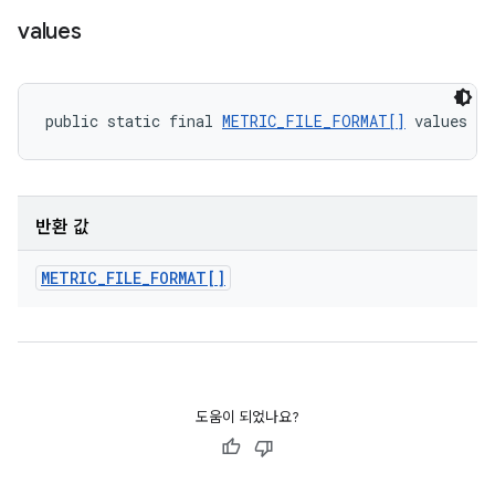
values
public static final 
METRIC_FILE_FORMAT[]
 values (
반환 값
METRIC
_
FILE
_
FORMAT[]
도움이 되었나요?