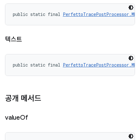
public static final 
PerfettoTracePostProcessor.MET
텍스트
public static final 
PerfettoTracePostProcessor.MET
공개 메서드
value
Of