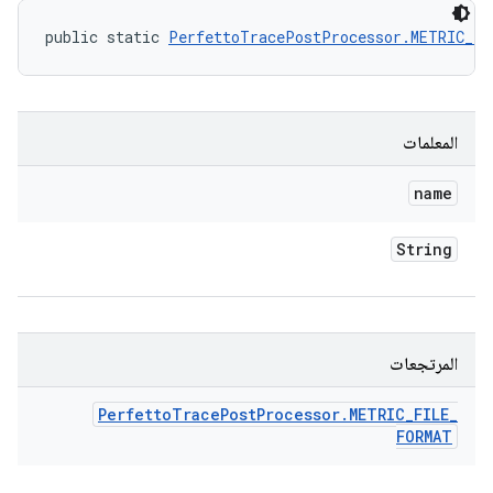
public static 
PerfettoTracePostProcessor.METRIC_F
المعلمات
name
String
المرتجعات
Perfetto
Trace
Post
Processor
.
METRIC
_
FILE
_
FORMAT