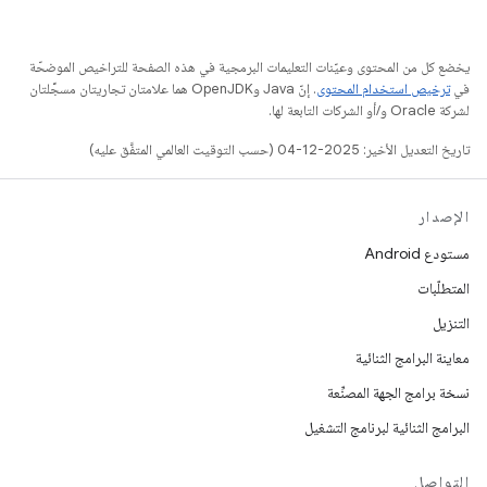
يخضع كل من المحتوى وعيّنات التعليمات البرمجية في هذه الصفحة للتراخيص الموضحّة
في
ترخيص استخدام المحتوى
. إنّ Java وOpenJDK هما علامتان تجاريتان مسجَّلتان
لشركة Oracle و/أو الشركات التابعة لها.
تاريخ التعديل الأخير: 2025-12-04 (حسب التوقيت العالمي المتفَّق عليه)
الإصدار
مستودع Android
المتطلّبات
التنزيل
معاينة البرامج الثنائية
نسخة برامج الجهة المصنِّعة
البرامج الثنائية لبرنامج التشغيل
التواصل