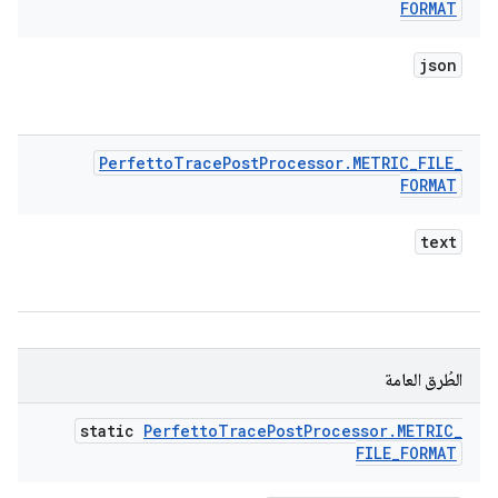
FORMAT
json
Perfetto
Trace
Post
Processor
.
METRIC
_
FILE
_
FORMAT
text
الطُرق العامة
static
Perfetto
Trace
Post
Processor
.
METRIC
_
FILE
_
FORMAT