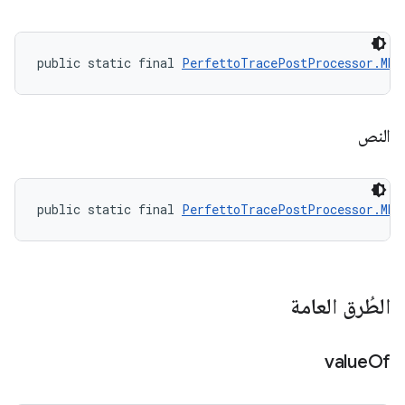
public static final 
PerfettoTracePostProcessor.MET
النص
public static final 
PerfettoTracePostProcessor.MET
الطُرق العامة
value
Of