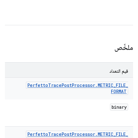
ملخّص
قيم التعداد
Perfetto
Trace
Post
Processor
.
METRIC
_
FILE
_
FORMAT
binary
Perfetto
Trace
Post
Processor
.
METRIC
_
FILE
_