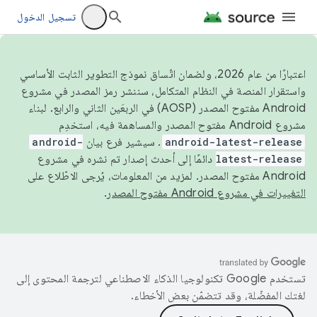
تسجيل الدخول
اعتبارًا من عام 2026، ولضمان اتّساق نموذج التطوير الثابت الأساسي
واستقرار المنصة في النظام المتكامل، سننشر رمز المصدر في مشروع
Android مفتوح المصدر (AOSP) في الربعَين الثاني والرابع. لبناء
مشروع Android مفتوح المصدر والمساهمة فيه، استخدِم
android-latest-release
. سيشير فرع بيان
android-
latest-release
دائمًا إلى أحدث إصدار تم نشره في مشروع
Android مفتوح المصدر. لمزيد من المعلومات، يُرجى الاطّلاع على
التغييرات في مشروع Android مفتوح المصدر
.
تستخدم Google تكنولوجيا الذكاء الاصطناعي لترجمة المحتوى إلى
لغتك المفضّلة، وقد تتضمّن بعض الأخطاء.