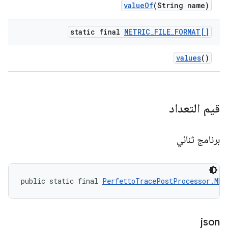
value
Of
(String name)
static final
METRIC
_
FILE
_
FORMAT[]
values
()
قيم التعداد
برنامج ثنائي
public static final 
PerfettoTracePostProcessor.MET
json