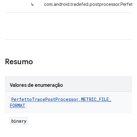
↳
com.android.tradefed.postprocessor.Perfet
Resumo
Valores de enumeração
Perfetto
Trace
Post
Processor
.
METRIC
_
FILE
_
FORMAT
binary