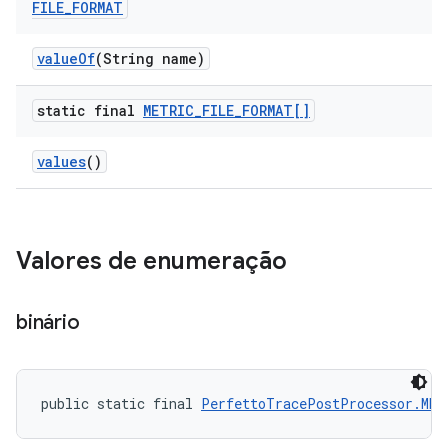
FILE
_
FORMAT
value
Of
(String name)
static final
METRIC
_
FILE
_
FORMAT[]
values
()
Valores de enumeração
binário
public static final 
PerfettoTracePostProcessor.MET