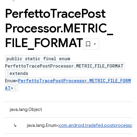
Perfetto
Trace
Post
Processor
.
METRIC
_
FILE
_
FORMAT
public static final enum
PerfettoTracePostProcessor.METRIC_FILE_FORMAT
extends
Enum<
PerfettoTracePostProcessor.METRIC_FILE_FORM
AT
>
java.lang.Object
↳
java.lang.Enum<
com.android.tradefed.postprocessor.