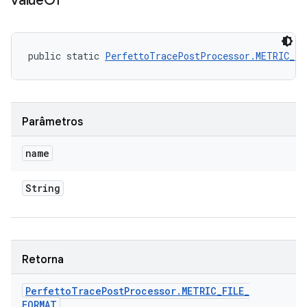
value
Of
public static 
PerfettoTracePostProcessor.METRIC_F
Parâmetros
name
String
Retorna
Perfetto
Trace
Post
Processor
.
METRIC
_
FILE
_
FORMAT