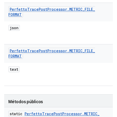
Perfetto
Trace
Post
Processor
.
METRIC
_
FILE
_
FORMAT
json
Perfetto
Trace
Post
Processor
.
METRIC
_
FILE
_
FORMAT
text
Métodos públicos
static
Perfetto
Trace
Post
Processor
.
METRIC
_