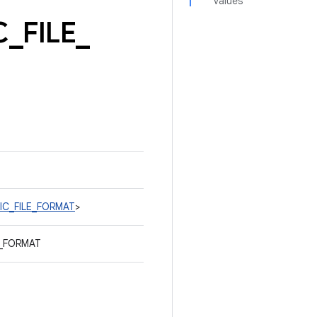
values
C
_
FILE
_
RIC_FILE_FORMAT
>
E_FORMAT