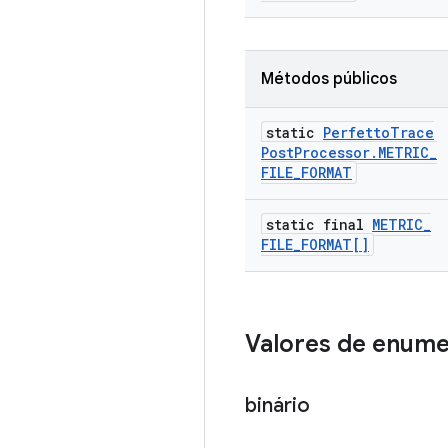
Métodos públicos
static
Perfetto
Trace
Post
Processor
.
METRIC
_
FILE
_
FORMAT
static final
METRIC
_
FILE
_
FORMAT[]
Valores de enum
binário