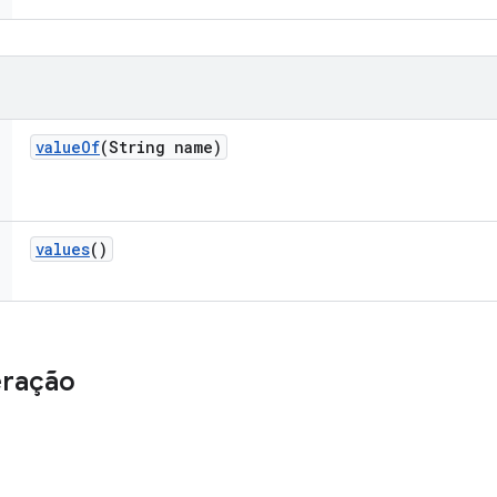
value
Of
(String name)
values
()
eração