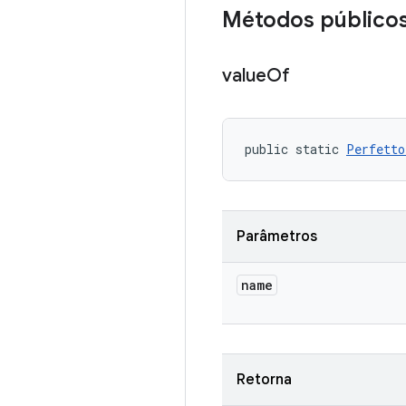
Métodos público
value
Of
public static 
Perfetto
Parâmetros
name
Retorna