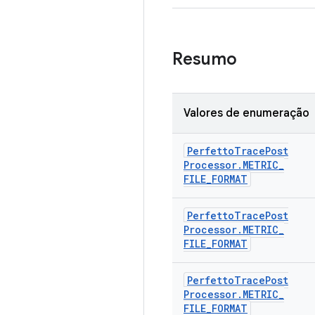
Resumo
Valores de enumeração
Perfetto
Trace
Post
Processor
.
METRIC
_
FILE
_
FORMAT
Perfetto
Trace
Post
Processor
.
METRIC
_
FILE
_
FORMAT
Perfetto
Trace
Post
Processor
.
METRIC
_
FILE
_
FORMAT