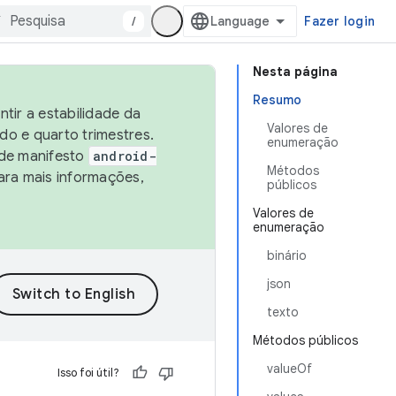
/
Fazer login
Nesta página
Resumo
tir a estabilidade da
Valores de
o e quarto trimestres.
enumeração
 de manifesto
android-
Métodos
ara mais informações,
públicos
Valores de
enumeração
binário
json
texto
Métodos públicos
valueOf
Isso foi útil?