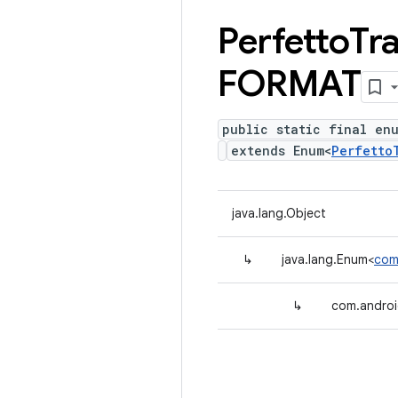
Perfetto
Tr
FORMAT
public static final en
extends Enum<
Perfetto
java.lang.Object
↳
java.lang.Enum<
com
↳
com.androi