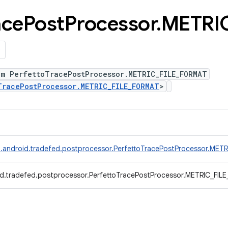
ace
Post
Processor
.
METRI
um PerfettoTracePostProcessor.METRIC_FILE_FORMAT
TracePostProcessor.METRIC_FILE_FORMAT
>
.android.tradefed.postprocessor.PerfettoTracePostProcessor.MET
d.tradefed.postprocessor.PerfettoTracePostProcessor.METRIC_FIL