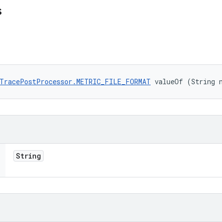
s
TracePostProcessor.METRIC_FILE_FORMAT
 valueOf (String 
String