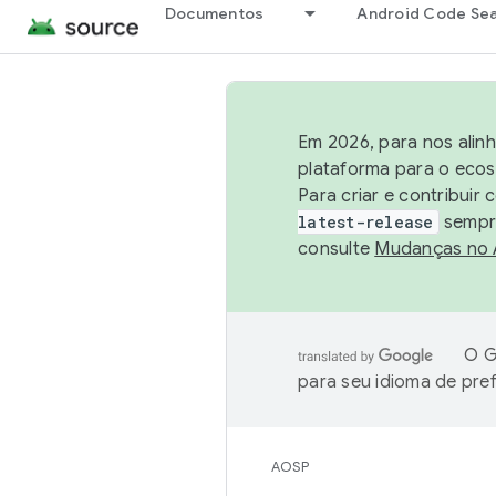
Documentos
Android Code Se
Em 2026, para nos alin
plataforma para o ecos
Para criar e contribuir
latest-release
sempre
consulte
Mudanças no
O G
para seu idioma de pre
AOSP