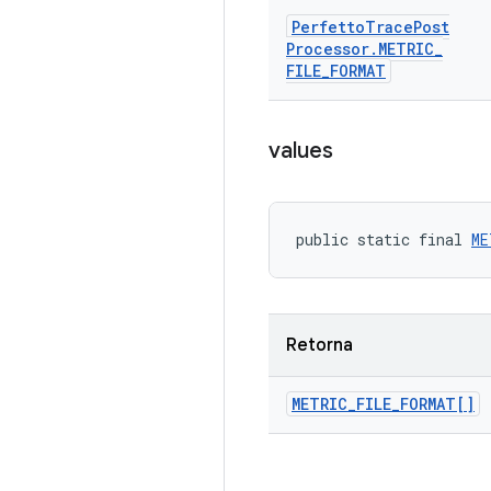
Perfetto
Trace
Post
Processor
.
METRIC
_
FILE
_
FORMAT
values
public static final 
ME
Retorna
METRIC
_
FILE
_
FORMAT[]