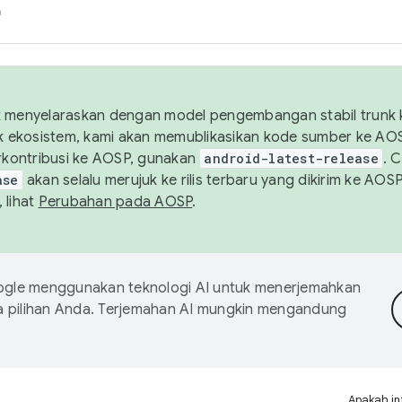
h
uk menyelaraskan dengan model pengembangan stabil trunk
tuk ekosistem, kami akan memublikasikan kode sumber ke A
kontribusi ke AOSP, gunakan
android-latest-release
. 
ase
akan selalu merujuk ke rilis terbaru yang dikirim ke AO
 lihat
Perubahan pada AOSP
.
gle menggunakan teknologi AI untuk menerjemahkan
a pilihan Anda. Terjemahan AI mungkin mengandung
Apakah in