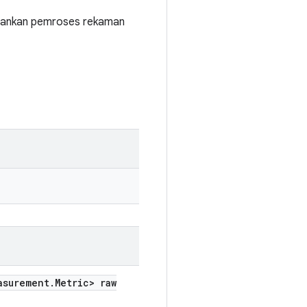
jalankan pemroses rekaman
asurement
.
Metric> raw