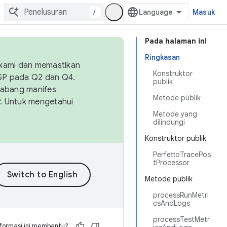
/
Masuk
Pada halaman ini
Ringkasan
 kami dan memastikan
Konstruktor
OSP pada Q2 dan Q4.
publik
Cabang manifes
Metode publik
SP. Untuk mengetahui
Metode yang
dilindungi
Konstruktor publik
PerfettoTracePos
tProcessor
Metode publik
processRunMetri
csAndLogs
processTestMetr
formasi ini membantu?