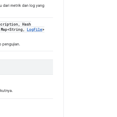
u dari metrik dan log yang
scription
,
Hash
Map<String
,
Log
File
>
p pengujian.
ikutnya.