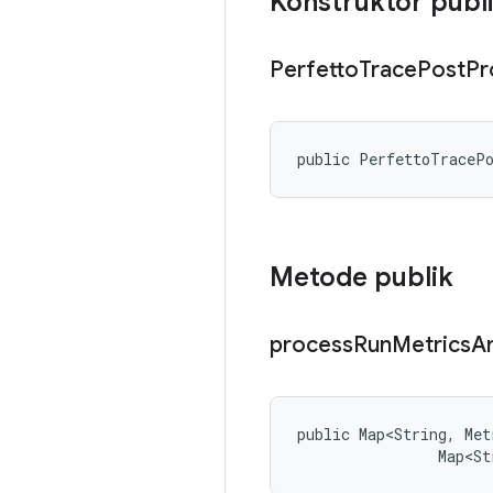
Konstruktor publ
Perfetto
Trace
Post
Pr
public PerfettoTraceP
Metode publik
process
Run
Metrics
A
public Map<String, Met
                Map<St