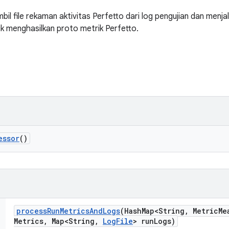
l file rekaman aktivitas Perfetto dari log pengujian dan men
tuk menghasilkan proto metrik Perfetto.
essor
()
process
Run
Metrics
And
Logs
(Hash
Map<String
,
Metric
Me
Metrics
,
Map<String
,
Log
File
> run
Logs)