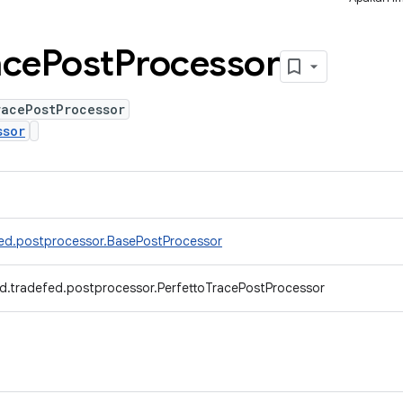
ace
Post
Processor
racePostProcessor
ssor
ed.postprocessor.BasePostProcessor
d.tradefed.postprocessor.PerfettoTracePostProcessor