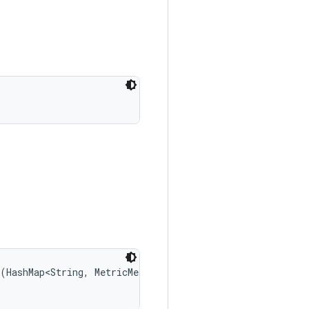
(HashMap<String, MetricMeasurement.Metric> rawMetrics, 
