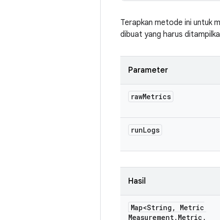
Terapkan metode ini untuk m
dibuat yang harus ditampilka
Parameter
raw
Metrics
run
Logs
Hasil
Map<String
,
Metric
Measurement
.
Metric
.