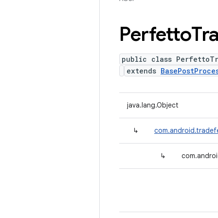
Perfetto
Tr
public class PerfettoT
extends
BasePostProce
java.lang.Object
↳
com.android.tradef
↳
com.androi