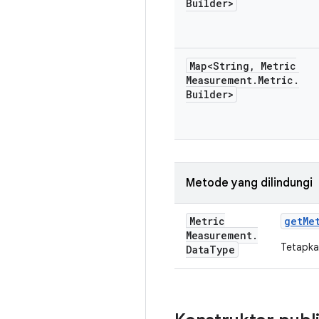
Builder>
Map<String
,
Metric
Measurement
.
Metric
.
Builder>
Metode yang dilindungi
Metric
get
Me
Measurement
.
Tetapka
Data
Type