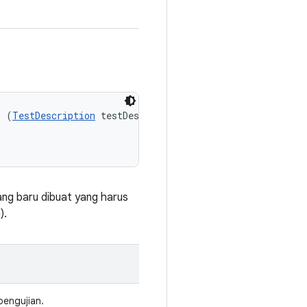
s (
TestDescription
 testDescription, 

ang baru dibuat yang harus
).
pengujian.