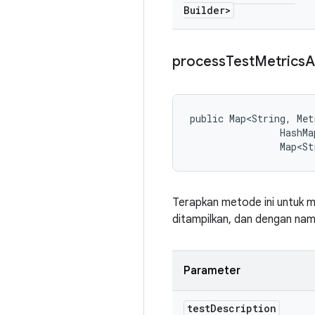
Builder>
process
Test
Metrics
A
public Map<String, Met
                HashMa
                Map<St
Terapkan metode ini untuk m
ditampilkan, dan dengan nama
Parameter
test
Description