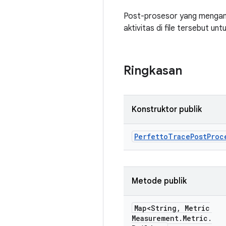
Post-prosesor yang mengambi
aktivitas di file tersebut un
Ringkasan
Konstruktor publik
Perfetto
Trace
Post
Proc
Metode publik
Map<String
,
Metric
Measurement
.
Metric
.