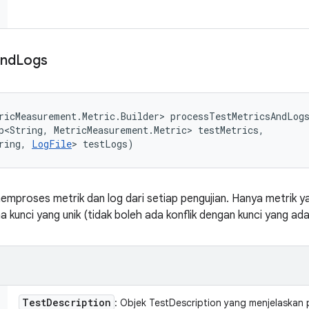
nd
Logs
ricMeasurement.Metric.Builder> processTestMetricsAndLog
p<String, MetricMeasurement.Metric> testMetrics, 

ring, 
LogFile
> testLogs)
emproses metrik dan log dari setiap pengujian. Hanya metrik y
 kunci yang unik (tidak boleh ada konflik dengan kunci yang ada
Test
Description
: Objek TestDescription yang menjelaskan 