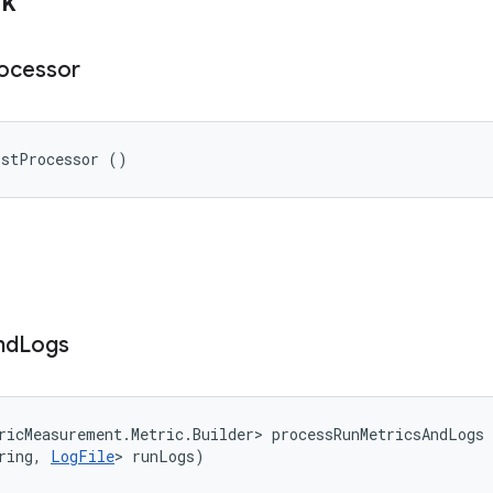
ik
ocessor
ostProcessor ()
nd
Logs
ricMeasurement.Metric.Builder> processRunMetricsAndLogs 
ring, 
LogFile
> runLogs)