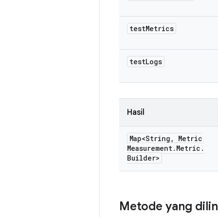
test
Metrics
test
Logs
Hasil
Map<String
,
Metric
Measurement
.
Metric
.
Builder>
Metode yang dili