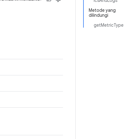
icsAndLogs
Metode yang
dilindungi
getMetricType