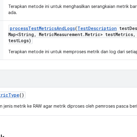
Terapkan metode ini untuk menghasilkan serangkaian metrik bar
ada.
process
Test
Metrics
And
Logs
(
Test
Description
test
De
Map<String
,
Metric
Measurement
.
Metric> test
Metrics
,
test
Logs)
Terapkan metode ini untuk memproses metrik dan log dari setia
tric
Type
()
n jenis metrik ke RAW agar metrik diproses oleh pemroses pasca ber