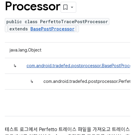
Processor
public class PerfettoTracePostProcessor
extends
BasePostProcessor
java.lang.Object
↳
com.android.tradefed.postprocessor.BasePostProces
↳
com.android.tradefed.postprocessor.Perfett
테스트 로그에서 Perfetto 트레이스 파일을 가져오고 트레이스