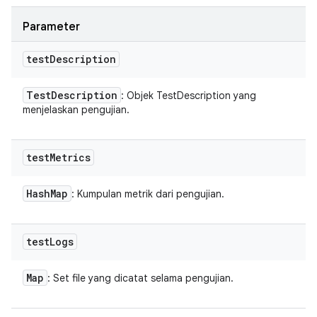
Parameter
test
Description
Test
Description
: Objek TestDescription yang
menjelaskan pengujian.
test
Metrics
Hash
Map
: Kumpulan metrik dari pengujian.
test
Logs
Map
: Set file yang dicatat selama pengujian.