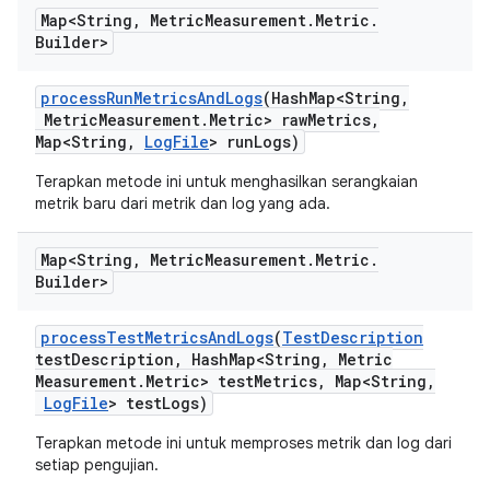
Map<String
,
Metric
Measurement
.
Metric
.
Builder>
process
Run
Metrics
And
Logs
(Hash
Map<String
,
Metric
Measurement
.
Metric> raw
Metrics
,
Map<String
,
Log
File
> run
Logs)
Terapkan metode ini untuk menghasilkan serangkaian
metrik baru dari metrik dan log yang ada.
Map<String
,
Metric
Measurement
.
Metric
.
Builder>
process
Test
Metrics
And
Logs
(
Test
Description
test
Description
,
Hash
Map<String
,
Metric
Measurement
.
Metric> test
Metrics
,
Map<String
,
Log
File
> test
Logs)
Terapkan metode ini untuk memproses metrik dan log dari
setiap pengujian.