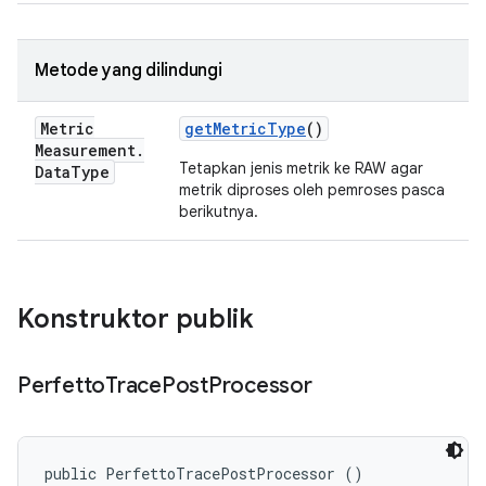
Metode yang dilindungi
Metric
get
Metric
Type
()
Measurement
.
Tetapkan jenis metrik ke RAW agar
Data
Type
metrik diproses oleh pemroses pasca
berikutnya.
Konstruktor publik
Perfetto
Trace
Post
Processor
public PerfettoTracePostProcessor ()