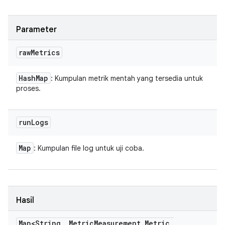
Parameter
raw
Metrics
Hash
Map
: Kumpulan metrik mentah yang tersedia untuk
proses.
run
Logs
Map
: Kumpulan file log untuk uji coba.
Hasil
Map<String
,
Metric
Measurement
.
Metric
.