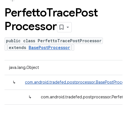
Perfetto
Trace
Post
Processor
public class PerfettoTracePostProcessor
extends
BasePostProcessor
java.lang.Object
↳
com.android.tradefed.postprocessor.BasePostProces
↳
com.android.tradefed.postprocessor.Perfett