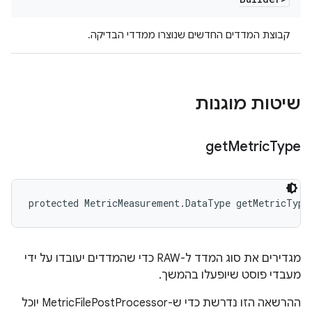
קבוצת המדדים החדשים שנוצרו ממדדי הבדיקה.
שיטות מוגנות
get
Metric
Type
protected MetricMeasurement.DataType getMetricType
מגדירים את סוג המדד ל-RAW כדי שהמדדים יעובדו על ידי
מעבדי פוסט שיופעלו בהמשך.
ההרשאה הזו נדרשת כדי ש-MetricFilePostProcessor יוכל