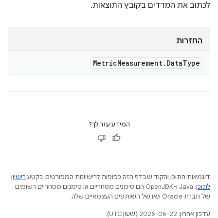
לכתוב את המדדים בקובץ התוצאות.
החזרות
Metric
Measurement
.
Data
Type
המידע עזר לך?
דוגמאות התוכן והקוד שבדף הזה כפופות לרישיונות המפורטים בקטע
רישיון
לתוכן
.‏ Java ו-OpenJDK הם סימנים מסחריים או סימנים מסחריים רשומים
של חברת Oracle ו/או של השותפים העצמאיים שלה.
עדכון אחרון: 2026-06-22 (שעון UTC).