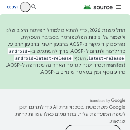
היכנס
החל משנת 2026, כדי להתאים למודל הפיתוח היציב שלנו
ולשמור על יציבות הפלטפורמה בסביבה העסקית,
נפרסם קוד מקור ב-AOSP ברבעון השני וברבעון הרביעי.
כדי ליצור ולתרום ל-AOSP, צריך להשתמש ב-
android-
latest-release
. הענף
android-latest-release
manifest תמיד יפנה לגרסה האחרונה שנדחפה ל-AOSP.
מידע נוסף זמין במאמר
שינויים ב-AOSP
.
‫Google משתמשת בטכנולוגיית AI כדי לתרגם תוכן
לשפה המועדפת עליך. בתרגומים כאלו עשויות להיות
שגיאות.