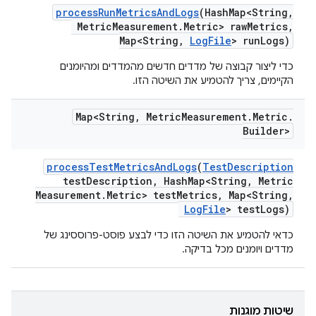
process
Run
Metrics
And
Logs
(Hash
Map<String
,
Metric
Measurement
.
Metric> raw
Metrics
,
Map<String
,
Log
File
> run
Logs)
כדי ליצור קבוצה של מדדים חדשים מהמדדים ומהיומנים
הקיימים, צריך להטמיע את השיטה הזו.
Map<String
,
Metric
Measurement
.
Metric
.
Builder>
process
Test
Metrics
And
Logs
(
Test
Description
test
Description
,
Hash
Map<String
,
Metric
Measurement
.
Metric> test
Metrics
,
Map<String
,
Log
File
> test
Logs)
כדאי להטמיע את השיטה הזו כדי לבצע פוסט-פרוססינג של
מדדים ויומנים מכל בדיקה.
שיטות מוגנות