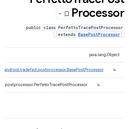
Processor
public class PerfettoTracePostProcessor
extends
BasePostProcessor
java.lang.Object
m.android.tradefed.postprocessor.BasePostProcessor
↳
ed.postprocessor.PerfettoTracePostProcessor
↳