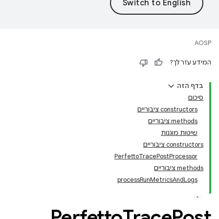
AOSP
המידע עזר לך?
בדף הזה
סיכום
‫constructors ציבוריים
‫methods ציבוריים
שיטות מוגנות
‫constructors ציבוריים
PerfettoTracePostProcessor
‫methods ציבוריים
processRunMetricsAndLogs
Perfetto
Trace
Post