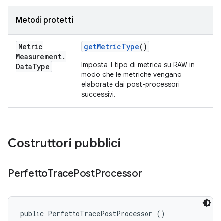
Metodi protetti
Metric
get
Metric
Type
()
Measurement
.
Imposta il tipo di metrica su RAW in
Data
Type
modo che le metriche vengano
elaborate dai post-processori
successivi.
Costruttori pubblici
Perfetto
Trace
Post
Processor
public PerfettoTracePostProcessor ()