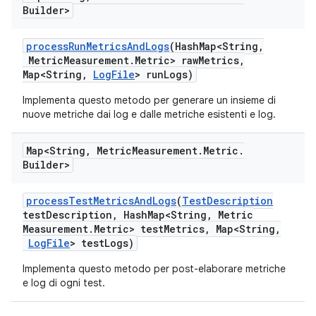
Builder>
process
Run
Metrics
And
Logs
(Hash
Map<String
,
Metric
Measurement
.
Metric> raw
Metrics
,
Map<String
,
Log
File
> run
Logs)
Implementa questo metodo per generare un insieme di
nuove metriche dai log e dalle metriche esistenti e log.
Map<String
,
Metric
Measurement
.
Metric
.
Builder>
process
Test
Metrics
And
Logs
(
Test
Description
test
Description
,
Hash
Map<String
,
Metric
Measurement
.
Metric> test
Metrics
,
Map<String
,
Log
File
> test
Logs)
Implementa questo metodo per post-elaborare metriche
e log di ogni test.