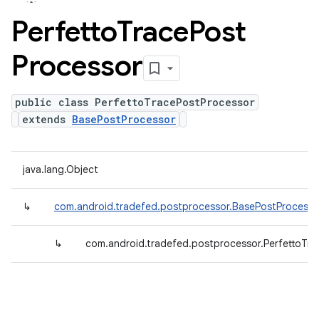
Perfetto
Trace
Post
Processor
public class PerfettoTracePostProcessor
extends
BasePostProcessor
java.lang.Object
↳
com.android.tradefed.postprocessor.BasePostProcesso
↳
com.android.tradefed.postprocessor.PerfettoTr