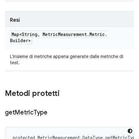
Resi
Map<String
,
Metric
Measurement
.
Metric
.
Builder>
L'insieme di metriche appena generate dalle metriche di
test.
Metodi protetti
get
Metric
Type
protected MetricMeasurement.DataType getMetricType