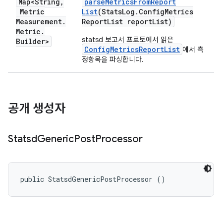
Map<String
,
parse
Metrics
From
Report
Metric
List
(Stats
Log
.
Config
Metrics
Measurement
.
Report
List report
List)
Metric
.
statsd 보고서 프로토에서 읽은
Builder>
ConfigMetricsReportList
에서 측
정항목을 파싱합니다.
공개 생성자
Statsd
Generic
Post
Processor
public StatsdGenericPostProcessor ()