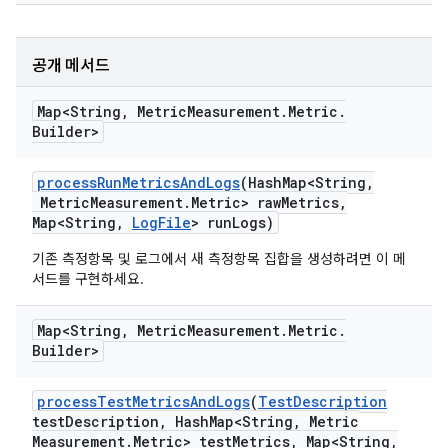
공개 메서드
Map<String
,
Metric
Measurement
.
Metric
.
Builder>
process
Run
Metrics
And
Logs
(Hash
Map<String
,
Metric
Measurement
.
Metric> raw
Metrics
,
Map<String
,
Log
File
> run
Logs)
기존 측정항목 및 로그에서 새 측정항목 집합을 생성하려면 이 메
서드를 구현하세요.
Map<String
,
Metric
Measurement
.
Metric
.
Builder>
process
Test
Metrics
And
Logs
(
Test
Description
test
Description
,
Hash
Map<String
,
Metric
Measurement
.
Metric> test
Metrics
,
Map<String
,