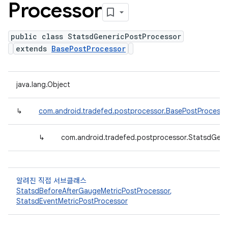
Processor
public class StatsdGenericPostProcessor
extends
BasePostProcessor
java.lang.Object
↳
com.android.tradefed.postprocessor.BasePostProcesso
↳
com.android.tradefed.postprocessor.StatsdGene
알려진 직접 서브클래스
StatsdBeforeAfterGaugeMetricPostProcessor
,
StatsdEventMetricPostProcessor