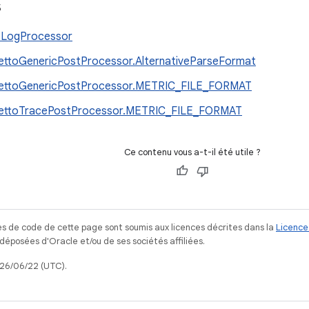
s
oLogProcessor
ettoGenericPostProcessor.AlternativeParseFormat
ettoGenericPostProcessor.METRIC_FILE_FORMAT
fettoTracePostProcessor.METRIC_FILE_FORMAT
Ce contenu vous a-t-il été utile ?
s de code de cette page sont soumis aux licences décrites dans la
Licence
posées d'Oracle et/ou de ses sociétés affiliées.
026/06/22 (UTC).