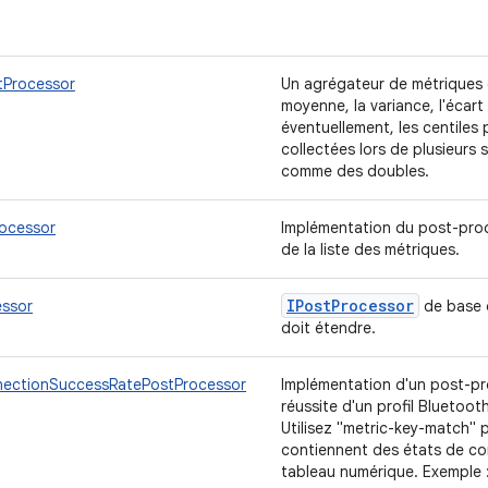
tProcessor
Un agrégateur de métriques qu
moyenne, la variance, l'écart 
éventuellement, les centiles
collectées lors de plusieurs s
comme des doubles.
ocessor
Implémentation du post-proc
de la liste des métriques.
IPost
Processor
ssor
de base 
doit étendre.
ectionSuccessRatePostProcessor
Implémentation d'un post-pro
réussite d'un profil Bluetoot
Utilisez "metric-key-match" p
contiennent des états de c
tableau numérique. Exemple : [