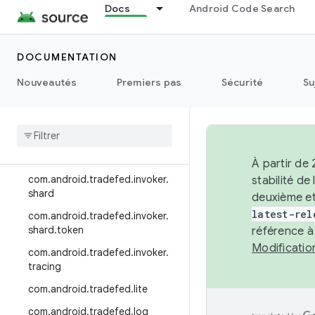
Docs
Android Code Search
com.android.tradefed.error
com.android.tradefed.host
DOCUMENTATION
com.android.tradefed.host.gcs
Nouveautés
Premiers pas
Sécurité
Su
com.android.tradefed.invoker
com
.
android
.
tradefed
.
invoker
.
logger
com
.
android
.
tradefed
.
invoker
.
sandbox
À partir de
com
.
android
.
tradefed
.
invoker
.
stabilité d
shard
deuxième et
latest-rel
com
.
android
.
tradefed
.
invoker
.
shard
.
token
référence à
Modificati
com
.
android
.
tradefed
.
invoker
.
tracing
com
.
android
.
tradefed
.
lite
com
.
android
.
tradefed
.
log