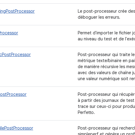
ingPostProcessor
Le post-processeur crée de
déboguer les erreurs.
Processor
Permet d'importer le fichier 
au niveau du test et de l'ex
icPostProcessor
Post-processeur qui traite le
métrique texte/binaire en pa
de manière récursive les me
avec des valeurs de chaîne 
une valeur numérique soit r
PostProcessor
Post-processeur qui récupère
à partir des journaux de tes
trace sur ceux-ci pour produ
Perfetto.
ilePostProcessor
Post-processeur qui recherc
simpleperf et génère un prof