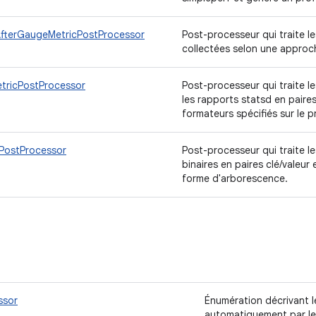
fterGaugeMetricPostProcessor
Post-processeur qui traite l
collectées selon une approch
tricPostProcessor
Post-processeur qui traite 
les rapports statsd en paires 
formateurs spécifiés sur le 
PostProcessor
Post-processeur qui traite l
binaires en paires clé/valeu
forme d'arborescence.
ssor
Énumération décrivant l
automatiquement par le