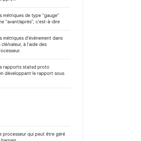
es métriques de type "gauge"
e "avant/après", c'est-à-dire
les métriques d'événement dans
clé/valeur, à l'aide des
processeur.
es rapports statsd proto
r en développant le rapport sous
e processeur qui peut être géré
 harnais.