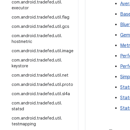
com
.
android
.
tradefed
.
util
.
Aver
executor
Bas
com
.
android
.
tradefed
.
util
.
flag
Blue
com
.
android
.
tradefed
.
util
.
gcs
Gemi
com
.
android
.
tradefed
.
util
.
hostmetric
Metr
com
.
android
.
tradefed
.
util
.
image
Perf
com
.
android
.
tradefed
.
util
.
keystore
Perf
com
.
android
.
tradefed
.
util
.
net
Simp
com
.
android
.
tradefed
.
util
.
proto
Stat
com
.
android
.
tradefed
.
util
.
sl4a
Stat
com
.
android
.
tradefed
.
util
.
Stat
statsd
com
.
android
.
tradefed
.
util
.
testmapping