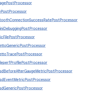
agePostProcessor
ePostProcessor
toothConnectionSuccessRatePostProcessor
niDebuggingPostProcessor
icFilePostProcessor
ettoGenericPostProcessor
ettoTracePostProcessor
leperfProfilePostProcessor
sdBeforeAfterGaugeMetricPostProcessor
sdEventMetricPostProcessor
sdGenericPostProcessor