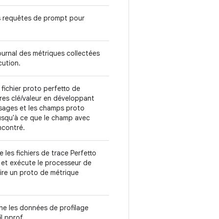
s requêtes de prompt pour
journal des métriques collectées
écution.
 fichier proto perfetto de
ires clé/valeur en développant
ssages et les champs proto
jusqu'à ce que le champ avec
encontré.
 les fichiers de trace Perfetto
t et exécute le processeur de
ire un proto de métrique
he les données de profilage
il pprof.