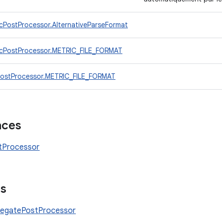
cPostProcessor.AlternativeParseFormat
icPostProcessor.METRIC_FILE_FORMAT
PostProcessor.METRIC_FILE_FORMAT
aces
tProcessor
es
egatePostProcessor