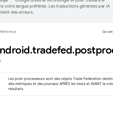
Google utilise la technologie IA pour traduire le
s votre langue préférée. Les traductions générées par IA
tenir des erreurs.
Référence
Ce cont
ndroid
.
tradefed
.
postpro
s
r
Les post-processeurs sont des objets Trade Federation destiné
des métriques et des journaux APRÈS les tests et AVANT la créa
résultats.