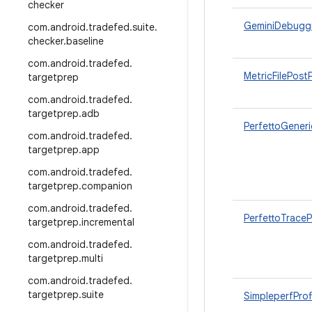
checker
GeminiDebugg
com
.
android
.
tradefed
.
suite
.
checker
.
baseline
com
.
android
.
tradefed
.
MetricFilePost
targetprep
com
.
android
.
tradefed
.
targetprep
.
adb
PerfettoGener
com
.
android
.
tradefed
.
targetprep
.
app
com
.
android
.
tradefed
.
targetprep
.
companion
com
.
android
.
tradefed
.
PerfettoTrace
targetprep
.
incremental
com
.
android
.
tradefed
.
targetprep
.
multi
com
.
android
.
tradefed
.
targetprep
.
suite
SimpleperfProf