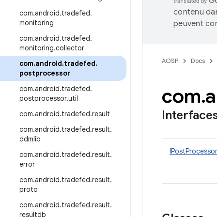
contenu dan
com
.
android
.
tradefed
.
monitoring
peuvent con
com
.
android
.
tradefed
.
monitoring
.
collector
AOSP
Docs
com
.
android
.
tradefed
.
postprocessor
com
.
a
com
.
android
.
tradefed
.
postprocessor
.
util
Interface
com
.
android
.
tradefed
.
result
com
.
android
.
tradefed
.
result
.
ddmlib
IPostProcesso
com
.
android
.
tradefed
.
result
.
error
com
.
android
.
tradefed
.
result
.
proto
com
.
android
.
tradefed
.
result
.
resultdb