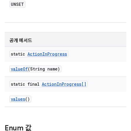
UNSET
공개 메서드
static
Action
In
Progress
value
Of
(String name)
static final
Action
In
Progress[]
values
()
Enum 값