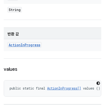
String
반환 값
Action
In
Progress
values
public static final 
ActionInProgress[]
 values ()