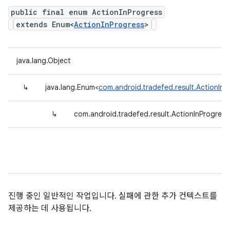
public final enum ActionInProgress
extends Enum<
ActionInProgress
>
java.lang.Object
↳
java.lang.Enum<
com.android.tradefed.result.ActionInP
↳
com.android.tradefed.result.ActionInProgress
진행 중인 일반적인 작업입니다. 실패에 관한 추가 컨텍스트를
제공하는 데 사용됩니다.