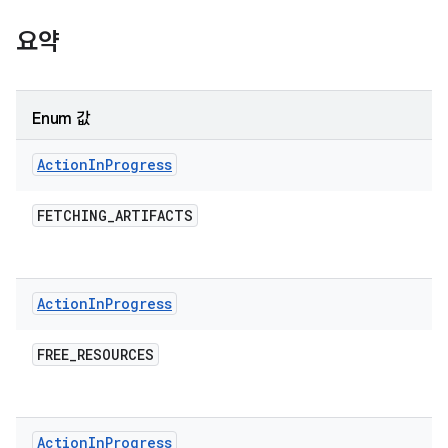
요약
Enum 값
Action
In
Progress
FETCHING
_
ARTIFACTS
Action
In
Progress
FREE
_
RESOURCES
Action
In
Progress