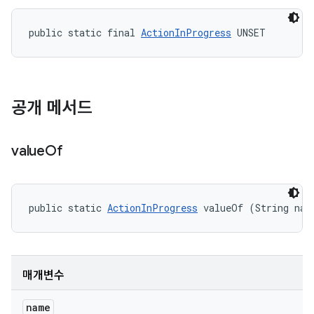
public static final 
ActionInProgress
 UNSET
공개 메서드
value
Of
public static 
ActionInProgress
 valueOf (String nam
매개변수
name