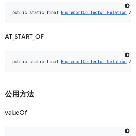
public static final 
BugreportCollector.Relation
 AF
AT
_
START
_
OF
public static final 
BugreportCollector.Relation
 AT
公用方法
value
Of