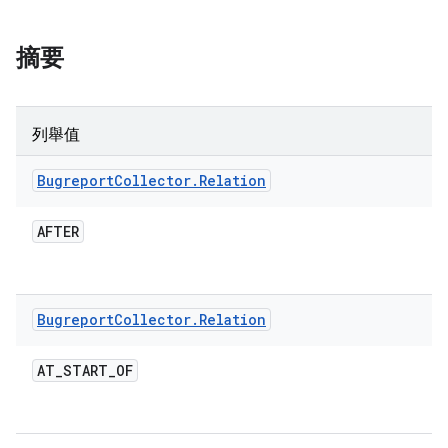
摘要
列舉值
Bugreport
Collector
.
Relation
AFTER
Bugreport
Collector
.
Relation
AT
_
START
_
OF