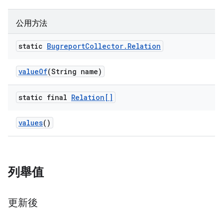
公用方法
static
Bugreport
Collector
.
Relation
value
Of
(String name)
static final
Relation[]
values
()
列舉值
更新後