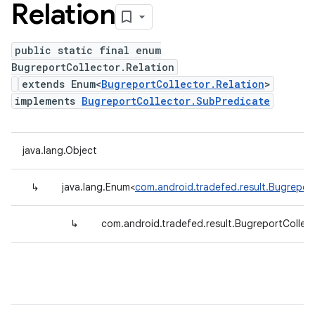
Relation
public static final enum
BugreportCollector.Relation
extends Enum<
BugreportCollector.Relation
>
implements
BugreportCollector.SubPredicate
java.lang.Object
↳
java.lang.Enum<
com.android.tradefed.result.Bugreport
↳
com.android.tradefed.result.BugreportCollect