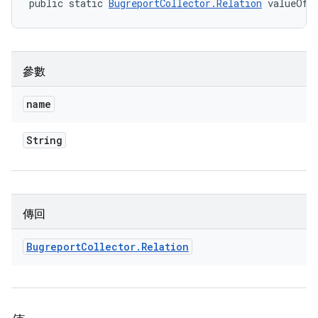
public static 
BugreportCollector.Relation
 valueOf 
參數
name
String
傳回
Bugreport
Collector
.
Relation