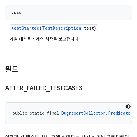
void
test
Started
(
Test
Description
test)
개별 테스트 사례의 시작을 보고합니다.
필드
AFTER
_
FAILED
_
TESTCASES
public static final 
BugreportCollector.Predicate
 A