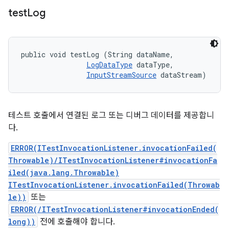
test
Log
public void testLog (String dataName, 

LogDataType
 dataType, 

InputStreamSource
 dataStream)
테스트 호출에서 연결된 로그 또는 디버그 데이터를 제공합니
다.
ERROR(ITestInvocationListener.invocationFailed(
Throwable)/ITestInvocationListener#invocationFa
iled(java.lang.Throwable)
ITestInvocationListener.invocationFailed(Throwab
le))
또는
ERROR(/ITestInvocationListener#invocationEnded(
long))
전에 호출해야 합니다.