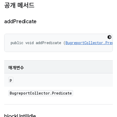
공개 메서드
add
Predicate
public void addPredicate (
BugreportCollector.Predi
매개변수
p
Bugreport
Collector
.
Predicate
block
Until
Idle