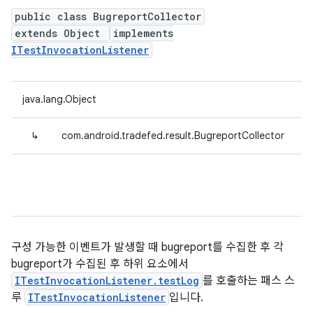
public class BugreportCollector
extends Object
implements
ITestInvocationListener
java.lang.Object
↳
com.android.tradefed.result.BugreportCollector
구성 가능한 이벤트가 발생할 때 bugreport를 수집한 후 각
bugreport가 수집된 후 하위 요소에서
ITestInvocationListener.testLog
를 호출하는 패스 스
루
ITestInvocationListener
입니다.