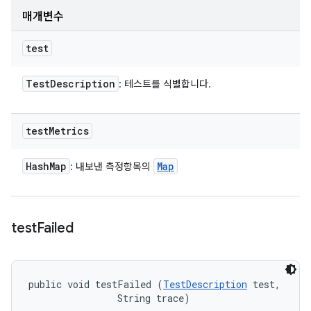
매개변수
test
Test
Description
: 테스트를 식별합니다.
test
Metrics
Hash
Map
Map
: 내보낸 측정항목의
test
Failed
public void testFailed (
TestDescription
 test, 

                String trace)