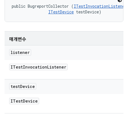
public BugreportCollector (
ITestInvocationListener
ITestDevice
 testDevice)
매개변수
listener
ITest
Invocation
Listener
test
Device
ITest
Device