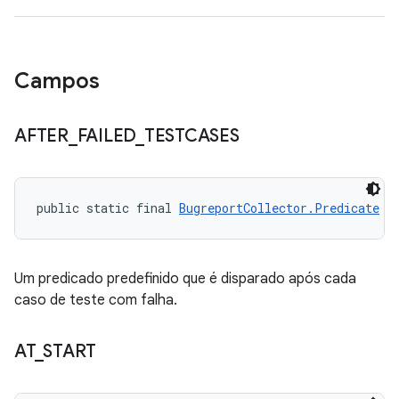
Campos
AFTER
_
FAILED
_
TESTCASES
public static final 
BugreportCollector.Predicate
 A
Um predicado predefinido que é disparado após cada
caso de teste com falha.
AT
_
START