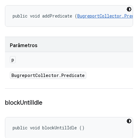
public void addPredicate (
BugreportCollector.Predi
Parâmetros
p
Bugreport
Collector
.
Predicate
block
Until
Idle
public void blockUntilIdle ()