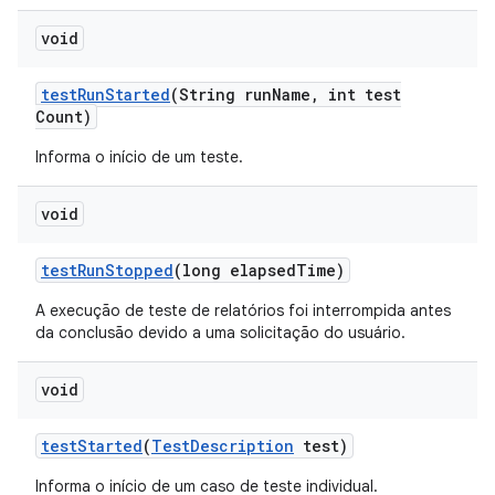
void
test
Run
Started
(String run
Name
,
int test
Count)
Informa o início de um teste.
void
test
Run
Stopped
(long elapsed
Time)
A execução de teste de relatórios foi interrompida antes
da conclusão devido a uma solicitação do usuário.
void
test
Started
(
Test
Description
test)
Informa o início de um caso de teste individual.