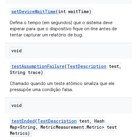
set
Device
Wait
Time
(int wait
Time)
Defina o tempo (em segundos) que o sistema deve
esperar para que o dispositivo fique on-line antes de
tentar capturar um relatório de bug.
void
test
Assumption
Failure
(
Test
Description
test
,
String trace)
Chamado quando um teste atômico sinaliza que ele
pressupõe uma condição falsa.
void
test
Ended
(
Test
Description
test
,
Hash
Map<String
,
Metric
Measurement
.
Metric> test
Metrics)