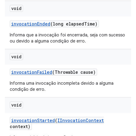
void
invocation
Ended
(long elapsed
Time)
Informa que a invocação foi encerrada, seja com sucesso
ou devido a alguma condição de erro.
void
invocation
Failed
(Throwable cause)
Informa uma invocação incompleta devido a alguma
condição de erro.
void
invocation
Started
(
IInvocation
Context
context)