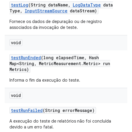
test
Log
(String data
Name
,
Log
Data
Type
data
Type
,
Input
Stream
Source
data
Stream)
Fornece os dados de depuração ou de registro
associados da invocação de teste.
void
test
Run
Ended
(long elapsed
Time
,
Hash
Map<String
,
Metric
Measurement
.
Metric> run
Metrics)
Informa o fim da execução do teste.
void
test
Run
Failed
(String error
Message)
A execução do teste de relatórios não foi concluída
devido a um erro fatal.