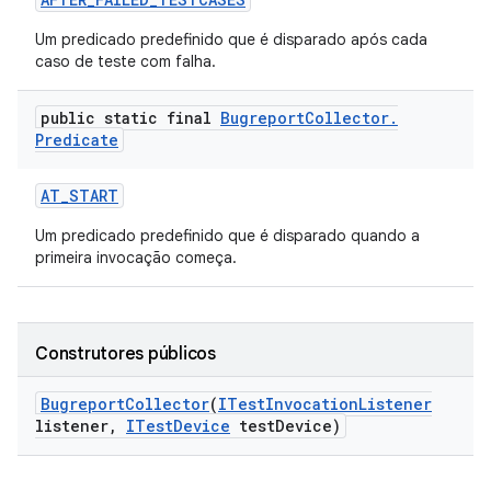
Um predicado predefinido que é disparado após cada
caso de teste com falha.
public static final
Bugreport
Collector
.
Predicate
AT
_
START
Um predicado predefinido que é disparado quando a
primeira invocação começa.
Construtores públicos
Bugreport
Collector
(
ITest
Invocation
Listener
listener
,
ITest
Device
test
Device)