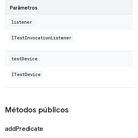
Parâmetros
listener
ITest
Invocation
Listener
test
Device
ITest
Device
Métodos públicos
add
Predicate