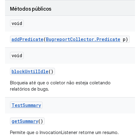
Métodos públicos
void
add
Predicate
(
Bugreport
Collector
.
Predicate
p)
void
block
Until
Idle
()
Bloqueia até que o coletor não esteja coletando
relatórios de bugs.
Test
Summary
get
Summary
()
Permite que o InvocationListener retorne um resumo.