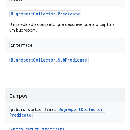
Bugreport
Collector
.
Predicate
Um predicado completo que descreve quando capturar
um bugreport.
interface
Bugreport
Collector
.
Sub
Predicate
Campos
public static final
Bugreport
Collector
.
Predicate
AFTER
_
FAILED
_
TESTCASES