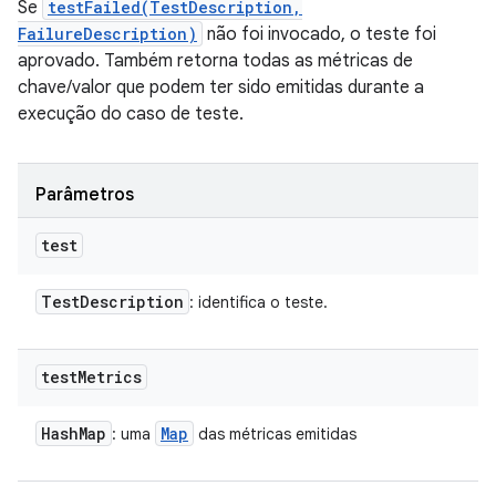
Se
testFailed(TestDescription,
FailureDescription)
não foi invocado, o teste foi
aprovado. Também retorna todas as métricas de
chave/valor que podem ter sido emitidas durante a
execução do caso de teste.
Parâmetros
test
Test
Description
: identifica o teste.
test
Metrics
Hash
Map
Map
: uma
das métricas emitidas