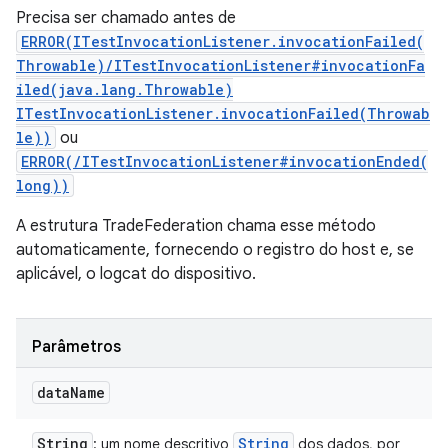
Precisa ser chamado antes de
ERROR(ITestInvocationListener.invocationFailed(
Throwable)/ITestInvocationListener#invocationFa
iled(java.lang.Throwable)
ITestInvocationListener.invocationFailed(Throwab
le))
ou
ERROR(/ITestInvocationListener#invocationEnded(
long))
A estrutura TradeFederation chama esse método
automaticamente, fornecendo o registro do host e, se
aplicável, o logcat do dispositivo.
Parâmetros
data
Name
String
String
: um nome descritivo
dos dados, por