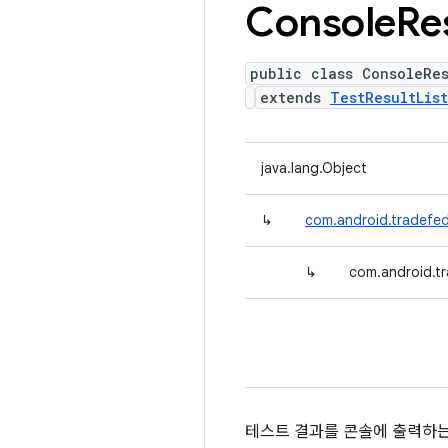
Console
Re
public class ConsoleRe
extends
TestResultLis
java.lang.Object
↳
com.android.tradefed.
↳
com.android.tr
테스트 결과를 콘솔에 출력하는