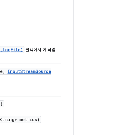
,LogFile)
콜백에서 이 작업
e
,
Input
Stream
Source
)
tring> metrics)