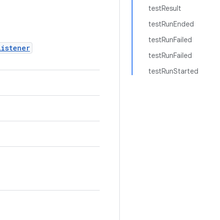
testResult
testRunEnded
testRunFailed
Listener
testRunFailed
testRunStarted