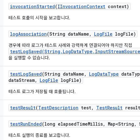
invocation
Started
(
IInvocation
Context
context)
테스트 호출의 시작을 보고합니다.
log
Association
(String data
Name
,
Log
File
log
File)
경우에 따라 로그가 테스트 사례와 강력하게 연결되어야 하지만 직접
testLogSaved(String,LogDataType,InputStreamSource
을 실행할 수 없습니다.
test
Log
Saved
(String data
Name
,
Log
Data
Type
data
Typ
data
Stream
,
Log
File
log
File)
테스트 로그가 저장될 때 호출됩니다.
test
Result
(
Test
Description
test
,
Test
Result
result
test
Run
Ended
(long elapsed
Time
Millis
,
Map<String
,
S
테스트 실행의 종료를 보고합니다.