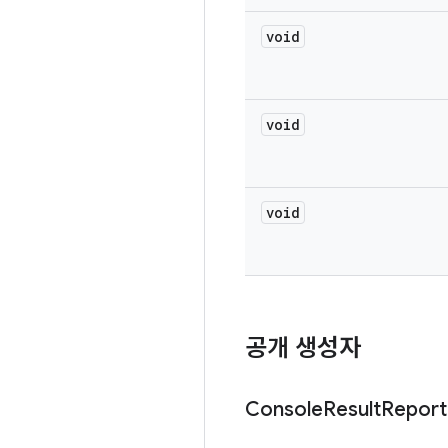
void
void
void
공개 생성자
Console
Result
Report