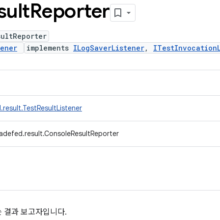
sult
Reporter
sultReporter
tener
implements
ILogSaverListener
,
ITestInvocation
result.TestResultListener
adefed.result.ConsoleResultReporter
 결과 보고자입니다.