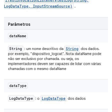
ITestInvocationListener#testLog(String,
LogDataType, InputStreamSource)
.
Parâmetros
data
Name
String
String
: um nome descritivo da
dos dados.
por exemplo, "dispositivo_logcat". Nota dataName pode
não ser exclusivo por chamada. ou seja, os
implementadores devem ser capazes de lidar com várias
chamadas com o mesmo dataName
data
Type
Log
Data
Type
Log
Data
Type
: o
dos dados