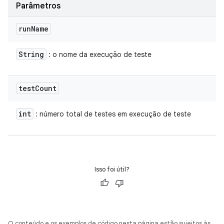
Parâmetros
run
Name
String
: o nome da execução de teste
test
Count
int
: número total de testes em execução de teste
Isso foi útil?
O conteúdo e os exemplos de código nesta página estão sujeitos às