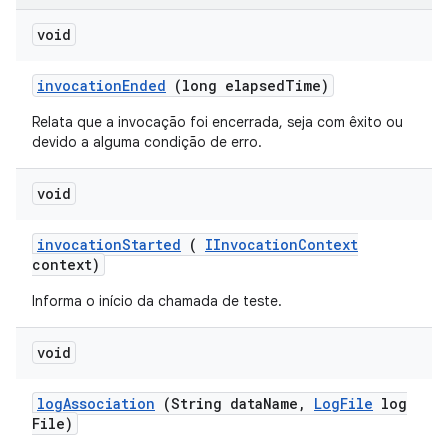
void
invocation
Ended
(long elapsed
Time)
Relata que a invocação foi encerrada, seja com êxito ou
devido a alguma condição de erro.
void
invocation
Started
(
IInvocation
Context
context)
Informa o início da chamada de teste.
void
log
Association
(String data
Name
,
Log
File
log
File)