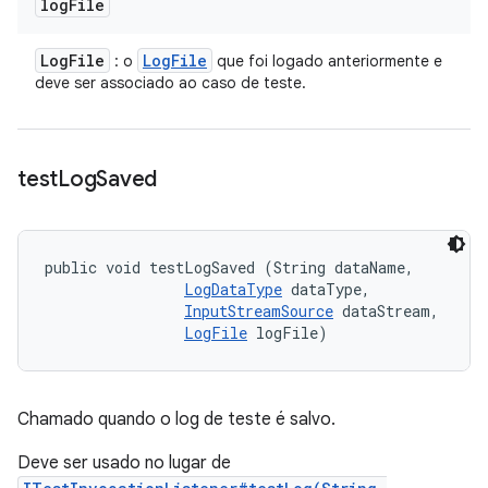
log
File
Log
File
Log
File
: o
que foi logado anteriormente e
deve ser associado ao caso de teste.
test
Log
Saved
public void testLogSaved (String dataName, 

LogDataType
 dataType, 

InputStreamSource
 dataStream, 

LogFile
 logFile)
Chamado quando o log de teste é salvo.
Deve ser usado no lugar de