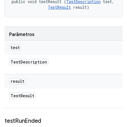
public void testResult (
TestDescription
 test, 

TestResult
 result)
Parâmetros
test
Test
Description
result
Test
Result
test
Run
Ended