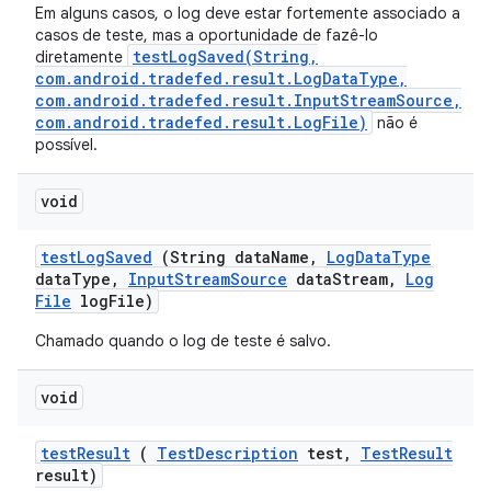
Em alguns casos, o log deve estar fortemente associado a
casos de teste, mas a oportunidade de fazê-lo
testLogSaved(String,
diretamente
com.android.tradefed.result.LogDataType,
com.android.tradefed.result.InputStreamSource,
com.android.tradefed.result.LogFile)
não é
possível.
void
test
Log
Saved
(String data
Name
,
Log
Data
Type
data
Type
,
Input
Stream
Source
data
Stream
,
Log
File
log
File)
Chamado quando o log de teste é salvo.
void
test
Result
(
Test
Description
test
,
Test
Result
result)