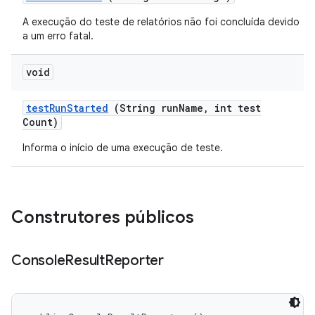
A execução do teste de relatórios não foi concluída devido
a um erro fatal.
void
test
Run
Started
(String run
Name
,
int test
Count)
Informa o início de uma execução de teste.
Construtores públicos
Console
Result
Reporter