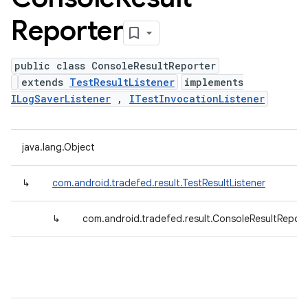
Reporter
public class ConsoleResultReporter
extends
TestResultListener
implements
ILogSaverListener
,
ITestInvocationListener
java.lang.Object
↳
com.android.tradefed.result.TestResultListener
↳
com.android.tradefed.result.ConsoleResultReport