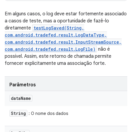
Em alguns casos, o log deve estar fortemente associado
a casos de teste, mas a oportunidade de fazê-lo
diretamente
testLogSaved(String,
com.android.tradefed.result.LogDataType,
com.android.tradefed.result.InputStreamSource,
com.android.tradefed.result.LogFile)
não é
possível. Assim, este retorno de chamada permite
fornecer explicitamente uma associação forte.
Parâmetros
data
Name
String
: O nome dos dados