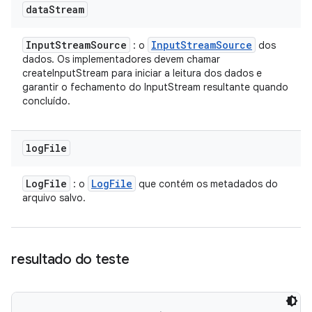
data
Stream
Input
Stream
Source
Input
Stream
Source
: o
dos
dados. Os implementadores devem chamar
createInputStream para iniciar a leitura dos dados e
garantir o fechamento do InputStream resultante quando
concluído.
log
File
Log
File
Log
File
: o
que contém os metadados do
arquivo salvo.
resultado do teste