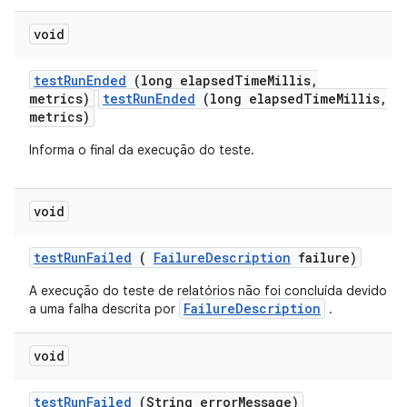
void
test
Run
Ended
(long elapsed
Time
Millis
,
metrics)
testRunEnded
(long elapsedTimeMillis,
metrics)
Informa o final da execução do teste.
void
test
Run
Failed
(
Failure
Description
failure)
A execução do teste de relatórios não foi concluída devido
FailureDescription
a uma falha descrita por
.
void
test
Run
Failed
(String error
Message)