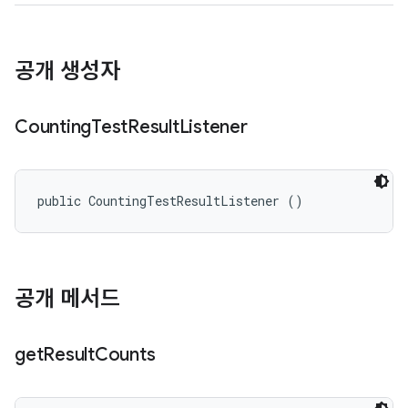
공개 생성자
Counting
Test
Result
Listener
public CountingTestResultListener ()
공개 메서드
get
Result
Counts