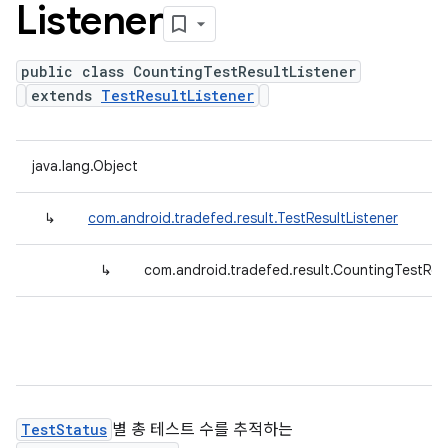
Listener
public class CountingTestResultListener
extends
TestResultListener
java.lang.Object
↳
com.android.tradefed.result.TestResultListener
↳
com.android.tradefed.result.CountingTestResu
TestStatus
별 총 테스트 수를 추적하는