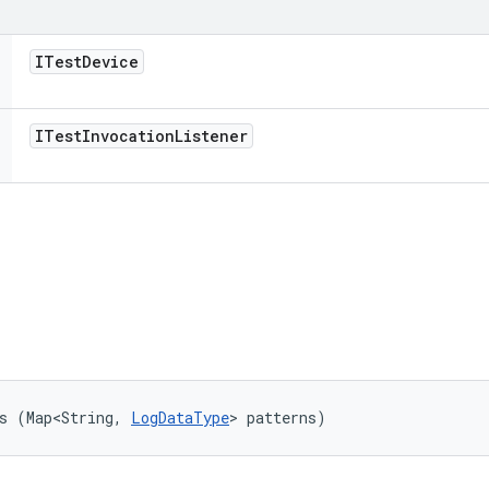
ITest
Device
ITest
Invocation
Listener
s (Map<String, 
LogDataType
> patterns)