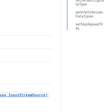
setDefaultLogDa
taType
setInferUnknown
DataTypes
setSkipRepeatFil
es
Type,InputStreamSource)