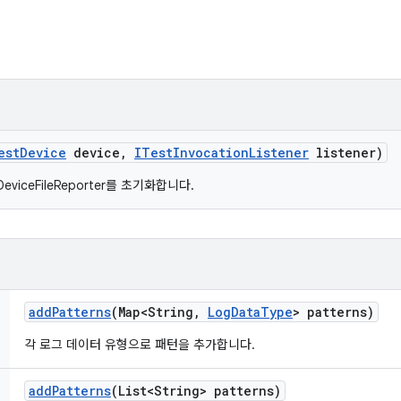
est
Device
device
,
ITest
Invocation
Listener
listener)
DeviceFileReporter를 초기화합니다.
add
Patterns
(Map<String
,
Log
Data
Type
> patterns)
각 로그 데이터 유형으로 패턴을 추가합니다.
add
Patterns
(List<String> patterns)