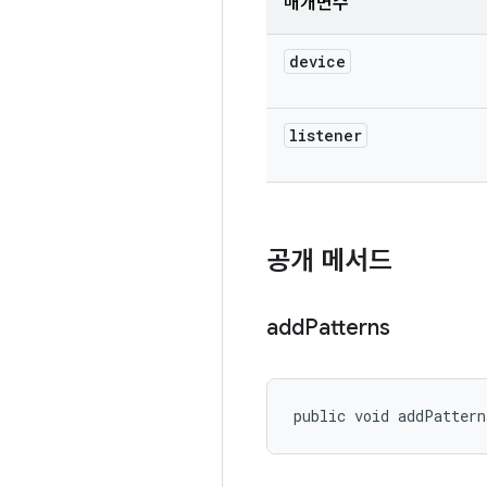
매개변수
device
listener
공개 메서드
add
Patterns
public void addPattern