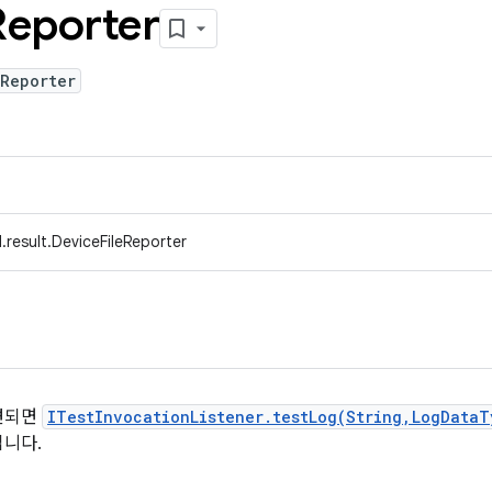
Reporter
eReporter
result.DeviceFileReporter
견되면
ITestInvocationListener.testLog(String,LogData
니다.