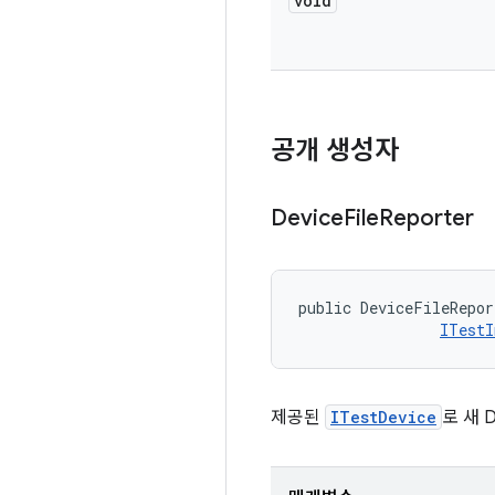
void
공개 생성자
Device
File
Reporter
public DeviceFileRepor
ITestI
제공된
ITestDevice
로 새 D