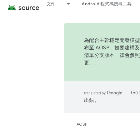
文件
Android 程式碼搜尋工具
為配合主幹穩定開發模型，
布至 AOSP。如要建構及
清單分支版本一律會參照推
更
」。
Go
出錯。
AOSP