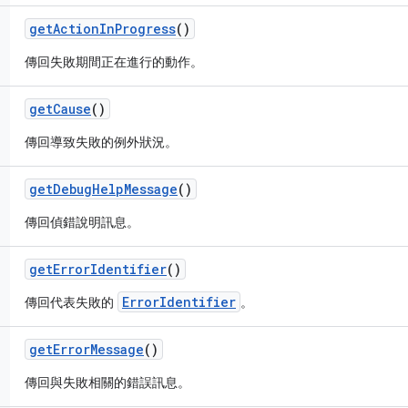
get
Action
In
Progress
()
傳回失敗期間正在進行的動作。
get
Cause
()
傳回導致失敗的例外狀況。
get
Debug
Help
Message
()
傳回偵錯說明訊息。
get
Error
Identifier
()
ErrorIdentifier
傳回代表失敗的
。
get
Error
Message
()
傳回與失敗相關的錯誤訊息。