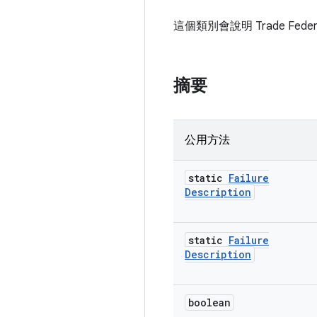
這個類別會說明 Trade F
摘要
公用方法
static
Failure
Description
static
Failure
Description
boolean