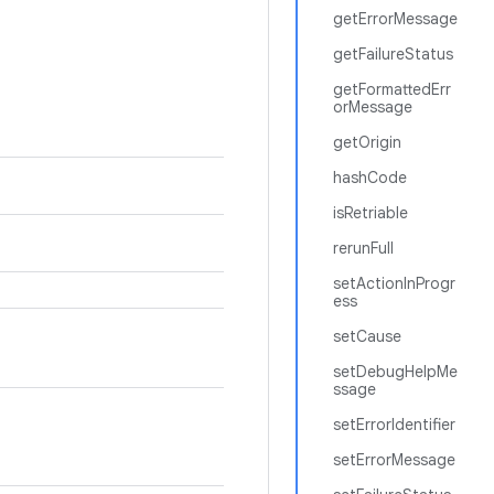
getErrorMessage
getFailureStatus
getFormattedErr
orMessage
getOrigin
hashCode
isRetriable
rerunFull
setActionInProgr
ess
setCause
setDebugHelpMe
ssage
setErrorIdentifier
setErrorMessage