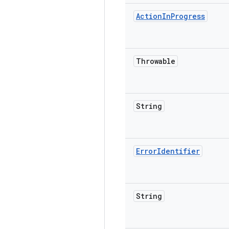
Action
In
Progress
Throwable
String
Error
Identifier
String