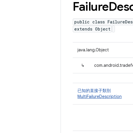
Failure
Desc
public class FailureDes
extends Object
java.lang.Object
↳
com.android.tradefe
已知的直接子類別
MultiFailureDescription