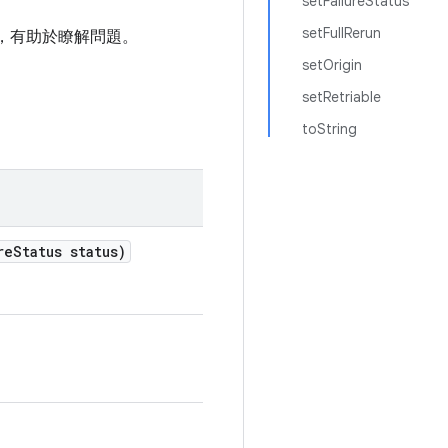
setFailureStatus
setFullRerun
資訊，有助於瞭解問題。
setOrigin
setRetriable
toString
re
Status status)