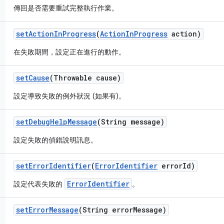
傳回是否需要重試完整執行作業。
set
Action
In
Progress
(
Action
In
Progress
action)
在失敗期間，設定正在進行的動作。
set
Cause
(Throwable cause)
設定導致失敗的例外狀況 (如果有)。
set
Debug
Help
Message
(String message)
設定失敗的偵錯說明訊息。
set
Error
Identifier
(
Error
Identifier
error
Id)
ErrorIdentifier
設定代表失敗的
。
set
Error
Message
(String error
Message)