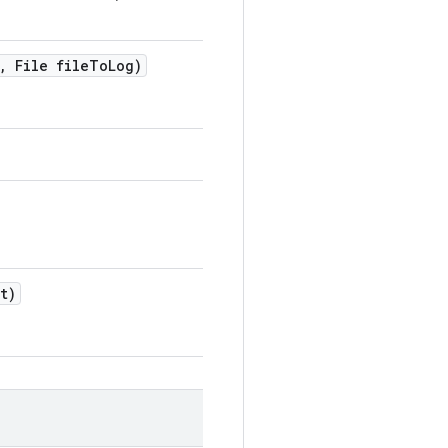
,
File file
To
Log)
t)