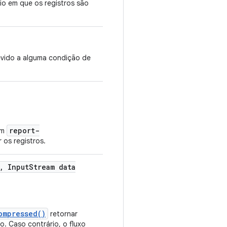
io em que os registros são
evido a alguma condição de
report-
em
 os registros.
,
Input
Stream data
ompressed()
retornar
do. Caso contrário, o fluxo