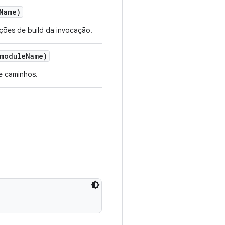
Name)
ações de build da invocação.
module
Name)
e caminhos.