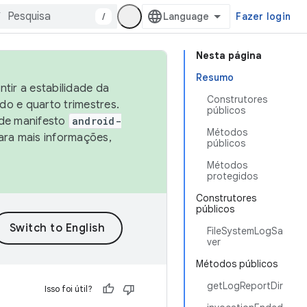
/
Fazer login
Nesta página
Resumo
tir a estabilidade da
Construtores
o e quarto trimestres.
públicos
 de manifesto
android-
Métodos
ara mais informações,
públicos
Métodos
protegidos
Construtores
públicos
FileSystemLogSa
ver
Métodos públicos
getLogReportDir
Isso foi útil?