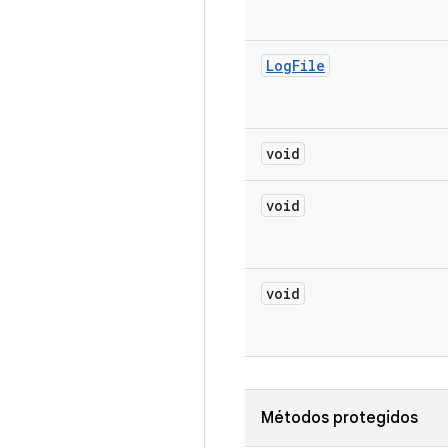
Log
File
void
void
void
Métodos protegidos