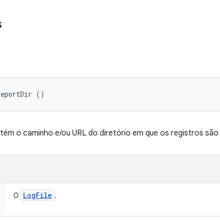
s
ReportDir ()
ém o caminho e/ou URL do diretório em que os registros são 
Log
File
O
.