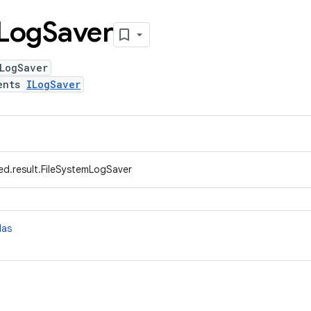
Log
Saver
mLogSaver
ents
ILogSaver
ed.result.FileSystemLogSaver
das