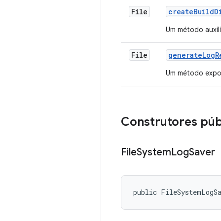
File
create
Build
D
Um método auxili
File
generate
Log
R
Um método expos
Construtores púb
File
System
Log
Saver
public FileSystemLogS