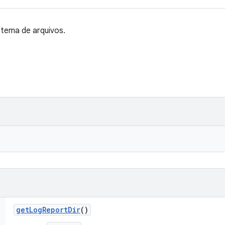
stema de arquivos.
get
Log
Report
Dir
()