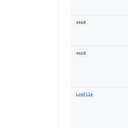
void
void
Log
File