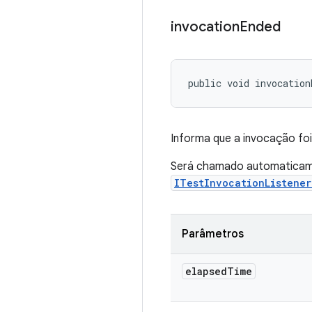
invocation
Ended
public void invocation
Informa que a invocação fo
Será chamado automaticame
ITestInvocationListene
Parâmetros
elapsed
Time