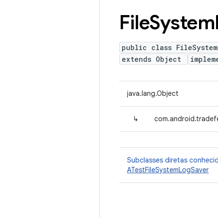
File
System
public class FileSyste
extends Object
implem
java.lang.Object
↳
com.android.tradef
Subclasses diretas conheci
ATestFileSystemLogSaver