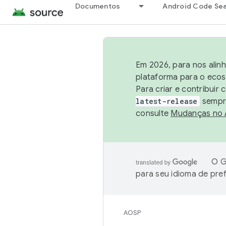
Documentos
Android Code Se
Em 2026, para nos alin
plataforma para o ecos
Para criar e contribuir
latest-release
sempre
consulte
Mudanças no
O G
para seu idioma de pre
AOSP