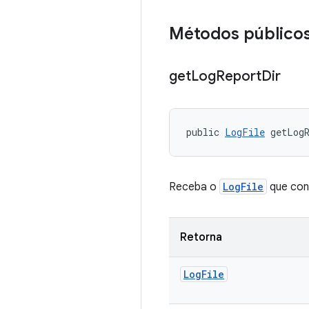
Métodos público
get
Log
Report
Dir
public 
LogFile
 getLog
Receba o
LogFile
que cont
Retorna
Log
File