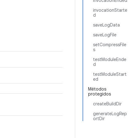
invocationEnded
invocationStarte
d
saveLogData
saveLogFile
setCompressFile
s
testModuleEnde
d
testModuleStart
ed
Métodos
protegidos
createBuildDir
generateLogRep
ortDir