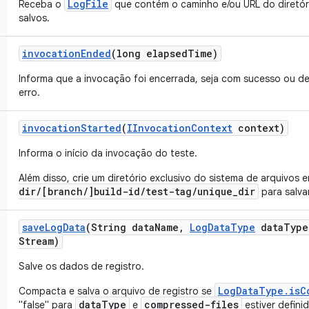
LogFile
Receba o
que contém o caminho e/ou URL do diretór
salvos.
invocation
Ended
(long elapsed
Time)
Informa que a invocação foi encerrada, seja com sucesso ou d
erro.
invocation
Started
(
IInvocation
Context
context)
Informa o início da invocação do teste.
Além disso, crie um diretório exclusivo do sistema de arquivos 
dir/[branch/]build-id/test-tag/unique_dir
para salvar
save
Log
Data
(String data
Name
,
Log
Data
Type
data
Type
Stream)
Salve os dados de registro.
LogDataType.isC
Compacta e salva o arquivo de registro se
dataType
compressed-files
"false" para
e
estiver defini