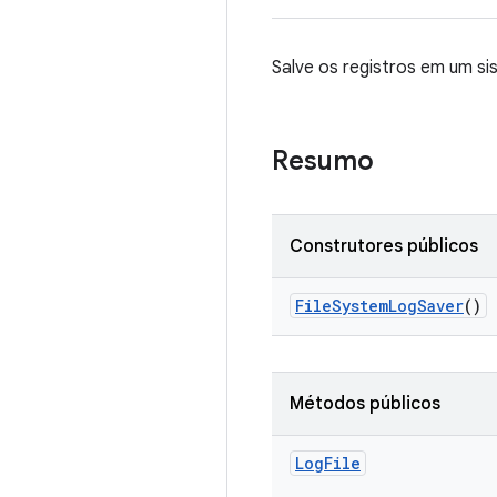
Salve os registros em um si
Resumo
Construtores públicos
File
System
Log
Saver
()
Métodos públicos
Log
File