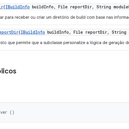
ir
(
IBuild
Info
build
Info
,
File report
Dir
,
String module
ar para receber ou criar um diretório de build com base nas inform
eport
Dir
(
IBuild
Info
build
Info
,
File report
Dir
,
String 
to que permite que a subclasse personalize a lógica de geração d
licos
aver ()