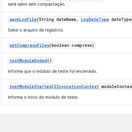
será salvo sem compactação.
save
Log
File
(String data
Name
,
Log
Data
Type
data
Type
Salve o arquivo de registros.
set
Compress
Files
(boolean compress)
test
Module
Ended
()
Informa que o módulo de teste foi encerrado.
test
Module
Started
(
IInvocation
Context
module
Contex
Informa o início do módulo de teste.