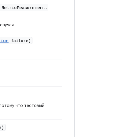
Metric
Measurement
.
случая.
tion
failure)
 потому что тестовый
e)