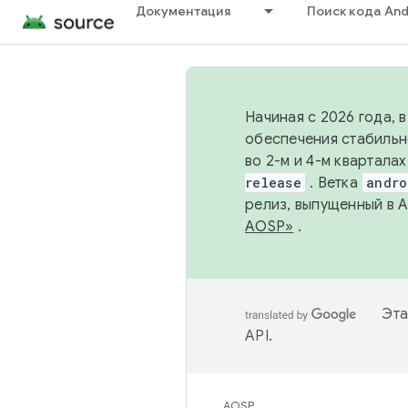
Документация
Поиск кода And
Начиная с 2026 года, 
обеспечения стабильн
во 2-м и 4-м квартала
release
. Ветка
andro
релиз, выпущенный в 
AOSP»
.
Эта
API
.
AOSP