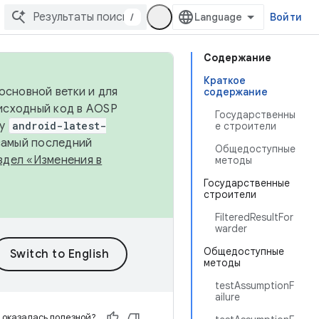
/
Войти
Содержание
Краткое
основной ветки и для
содержание
исходный код в AOSP
Государственны
ку
android-latest-
е строители
 самый последний
Общедоступные
здел «Изменения в
методы
Государственные
строители
FilteredResultFor
warder
Общедоступные
методы
testAssumptionF
ailure
 оказалась полезной?