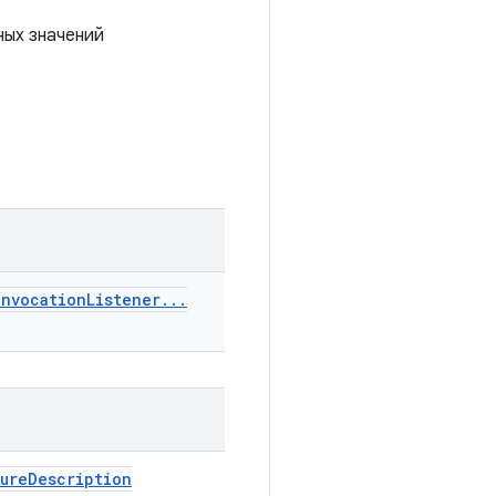
ных значений
Invocation
Listener
.
.
.
lure
Description