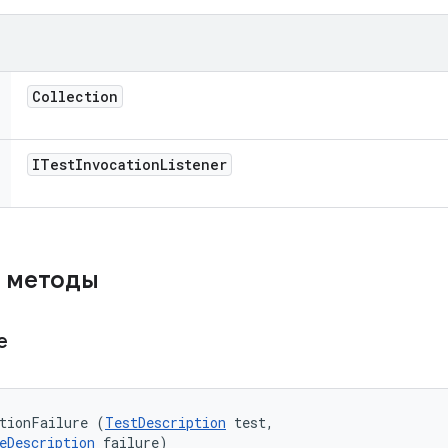
Collection
ITest
Invocation
Listener
 методы
re
tionFailure (
TestDescription
 test, 

eDescription
 failure)