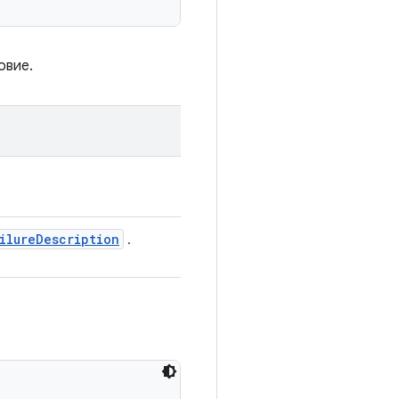
овие.
ilure
Description
.