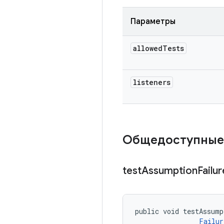
Параметры
allowed
Tests
listeners
Общедоступные
test
Assumption
Failu
public void testAssump
Failur