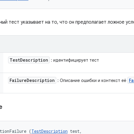
ый тест указывает на то, что он предполагает ложное усл
Test
Description
: идентифицирует тест
Failure
Description
Fa
: Описание ошибки и контекст её
re
tionFailure (
TestDescription
 test, 
