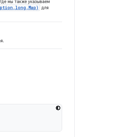
 где мы также указываем
ption,long,Map)
для
я.