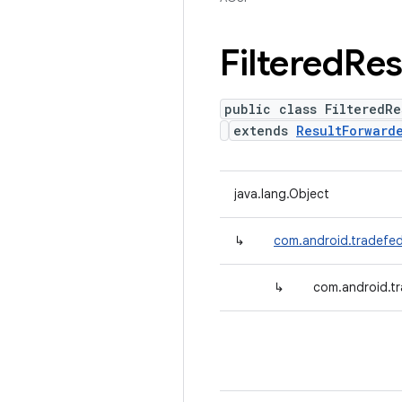
Filtered
Res
public class FilteredRe
extends
ResultForward
java.lang.Object
↳
com.android.tradefed
↳
com.android.tr