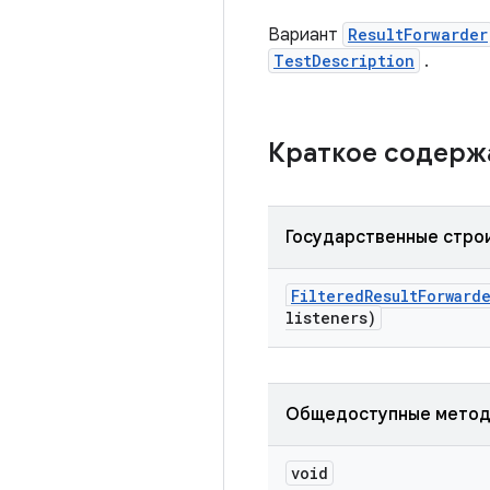
Вариант
ResultForwarder
TestDescription
.
Краткое содер
Государственные стро
Filtered
Result
Forward
listeners)
Общедоступные мето
void