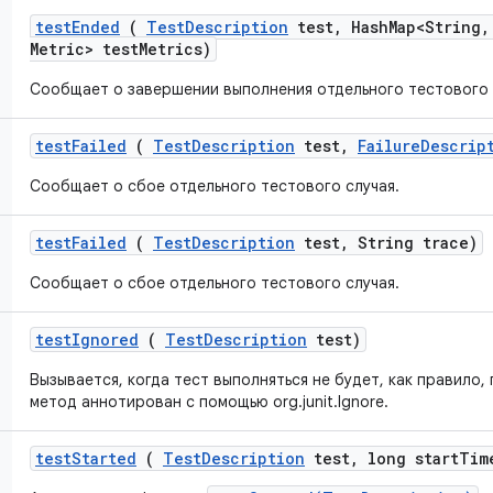
test
Ended
(
Test
Description
test
,
Hash
Map<String
,
Metric> test
Metrics)
Сообщает о завершении выполнения отдельного тестового 
test
Failed
(
Test
Description
test
,
Failure
Descrip
Сообщает о сбое отдельного тестового случая.
test
Failed
(
Test
Description
test
,
String trace)
Сообщает о сбое отдельного тестового случая.
test
Ignored
(
Test
Description
test)
Вызывается, когда тест выполняться не будет, как правило,
метод аннотирован с помощью org.junit.Ignore.
test
Started
(
Test
Description
test
,
long start
Tim