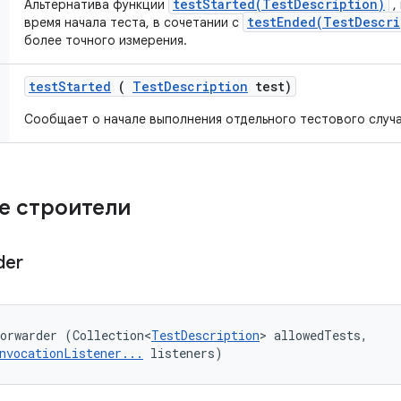
testStarted(TestDescription)
Альтернатива функции
,
testEnded(TestDescri
время начала теста, в сочетании с
более точного измерения.
test
Started
(
Test
Description
test)
Сообщает о начале выполнения отдельного тестового случа
е строители
der
orwarder (Collection<
TestDescription
> allowedTests, 

nvocationListener...
 listeners)