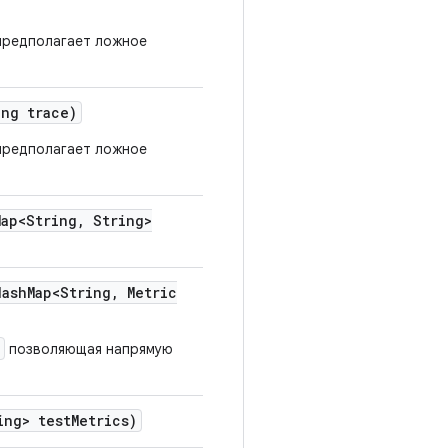
 предполагает ложное
ng trace)
 предполагает ложное
ap<String
,
String>
ash
Map<String
,
Metric
позволяющая напрямую
ng> test
Metrics)