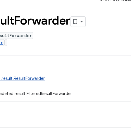
ult
Forwarder
sultForwarder
er
.result.ResultForwarder
adefed.result.FilteredResultForwarder