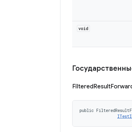
void
Государственны
Filtered
Result
Forwar
public FilteredResultF
ITestI