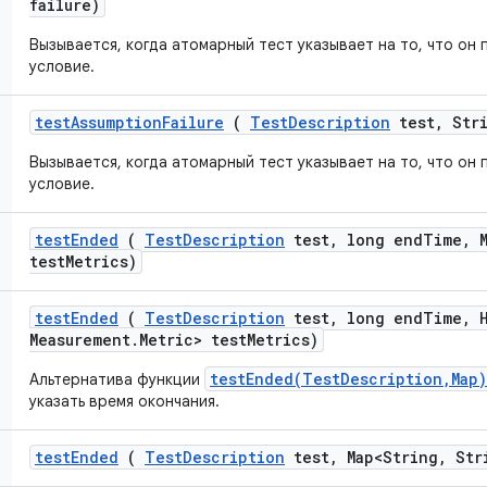
failure)
Вызывается, когда атомарный тест указывает на то, что он
условие.
test
Assumption
Failure
(
Test
Description
test
,
Stri
Вызывается, когда атомарный тест указывает на то, что он
условие.
test
Ended
(
Test
Description
test
,
long end
Time
,
M
test
Metrics)
test
Ended
(
Test
Description
test
,
long end
Time
,
H
Measurement
.
Metric> test
Metrics)
testEnded(TestDescription,Map)
Альтернатива функции
указать время окончания.
test
Ended
(
Test
Description
test
,
Map<String
,
Stri