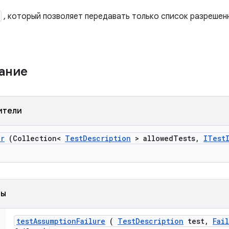
, который позволяет передавать только список разрешен
жание
ители
er
(Collection<
Test
Description
> allowed
Tests
,
ITest
ды
test
Assumption
Failure
(
Test
Description
test
,
Fai