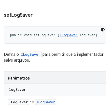
set
Log
Saver
public void setLogSaver (
ILogSaver
 logSaver)
Defina o
ILogSaver
para permitir que o implementador
salve arquivos.
Parâmetros
log
Saver
ILog
Saver
ILog
Saver
: o