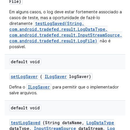
File)
Em alguns casos, o log deve estar fortemente associado a
casos de teste, mas a oportunidade de fazê-lo
testLogSaved(String,
diretamente
com.android.tradefed.result.LogDataType,
com.android.tradefed.result.InputStreamSource,
com.android.tradefed.result.LogFile)
não é
possível.
default void
set
Log
Saver
(
ILog
Saver
log
Saver)
ILogSaver
Defina o
para permitir que o implementador
salve arquivos.
default void
test
Log
Saved
(String data
Name
,
Log
Data
Type
data
Type
,
Input
Stream
Source
data
Stream
,
Log