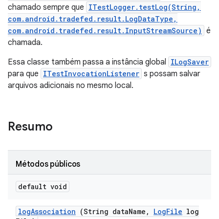
chamado sempre que
ITestLogger.testLog(String,
com.android.tradefed.result.LogDataType,
com.android.tradefed.result.InputStreamSource)
é
chamada.
Essa classe também passa a instância global
ILogSaver
para que
ITestInvocationListener
s possam salvar
arquivos adicionais no mesmo local.
Resumo
Métodos públicos
default void
log
Association
(String data
Name
,
Log
File
log