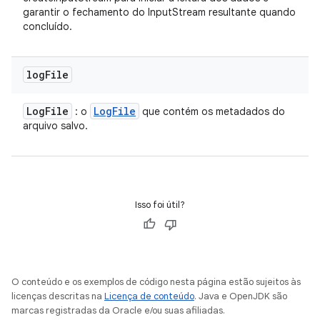
garantir o fechamento do InputStream resultante quando
concluído.
log
File
Log
File
Log
File
: o
que contém os metadados do
arquivo salvo.
Isso foi útil?
O conteúdo e os exemplos de código nesta página estão sujeitos às
licenças descritas na
Licença de conteúdo
. Java e OpenJDK são
marcas registradas da Oracle e/ou suas afiliadas.