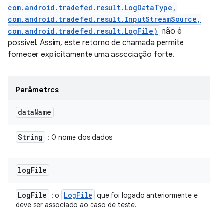
com.android.tradefed.result.LogDataType,
com.android.tradefed.result.InputStreamSource,
com.android.tradefed.result.LogFile)
não é
possível. Assim, este retorno de chamada permite
fornecer explicitamente uma associação forte.
Parâmetros
data
Name
String
: O nome dos dados
log
File
Log
File
Log
File
: o
que foi logado anteriormente e
deve ser associado ao caso de teste.