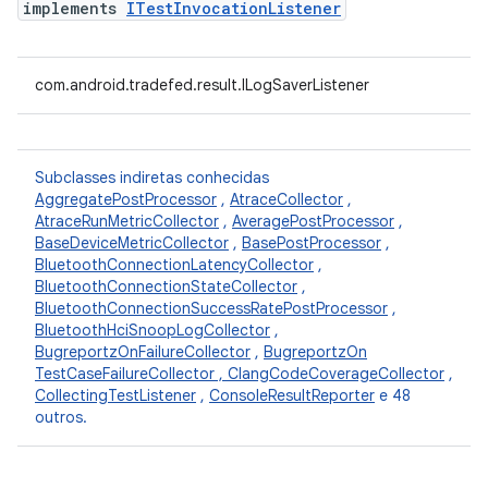
implements
ITestInvocationListener
com.android.tradefed.result.ILogSaverListener
Subclasses indiretas conhecidas
AggregatePostProcessor
,
AtraceCollector
,
AtraceRunMetricCollector
,
AveragePostProcessor
,
BaseDeviceMetricCollector
,
BasePostProcessor
,
BluetoothConnectionLatencyCollector
,
BluetoothConnectionStateCollector
,
BluetoothConnectionSuccessRatePostProcessor
,
BluetoothHciSnoopLogCollector
,
BugreportzOnFailureCollector
,
BugreportzOn
TestCaseFailureCollector , ClangCodeCoverageCollector
,
CollectingTestListener
,
ConsoleResultReporter
e 48
outros.