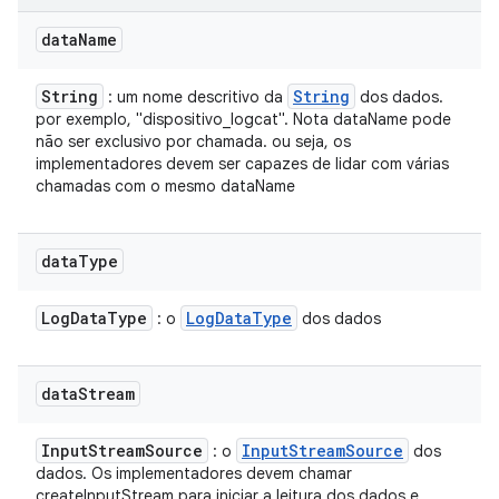
data
Name
String
String
: um nome descritivo da
dos dados.
por exemplo, "dispositivo_logcat". Nota dataName pode
não ser exclusivo por chamada. ou seja, os
implementadores devem ser capazes de lidar com várias
chamadas com o mesmo dataName
data
Type
Log
Data
Type
Log
Data
Type
: o
dos dados
data
Stream
Input
Stream
Source
Input
Stream
Source
: o
dos
dados. Os implementadores devem chamar
createInputStream para iniciar a leitura dos dados e