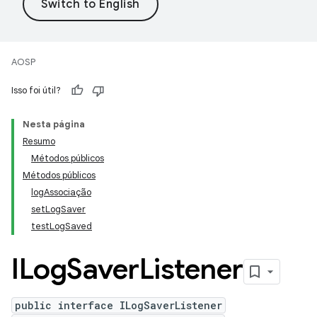
AOSP
Isso foi útil?
Nesta página
Resumo
Métodos públicos
Métodos públicos
logAssociação
setLogSaver
testLogSaved
ILog
Saver
Listener
public interface ILogSaverListener