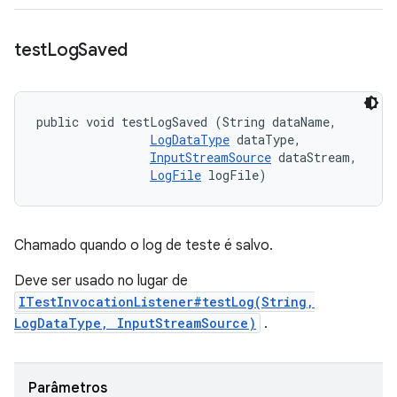
test
Log
Saved
public void testLogSaved (String dataName, 

LogDataType
 dataType, 

InputStreamSource
 dataStream, 

LogFile
 logFile)
Chamado quando o log de teste é salvo.
Deve ser usado no lugar de
ITestInvocationListener#testLog(String,
LogDataType, InputStreamSource)
.
Parâmetros