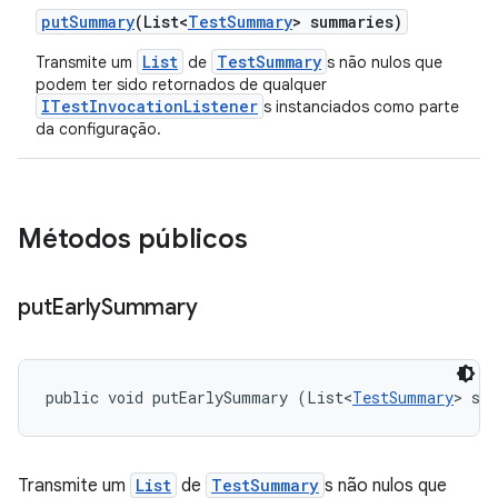
put
Summary
(List<
Test
Summary
> summaries)
List
TestSummary
Transmite um
de
s não nulos que
podem ter sido retornados de qualquer
ITestInvocationListener
s instanciados como parte
da configuração.
Métodos públicos
put
Early
Summary
public void putEarlySummary (List<
TestSummary
> su
Transmite um
List
de
TestSummary
s não nulos que