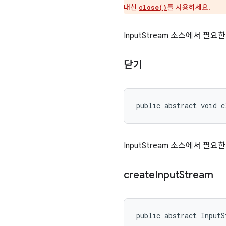
대신
를 사용하세요.
close()
InputStream 소스에서 
닫기
public abstract void c
InputStream 소스에서 
create
Input
Stream
public abstract InputS