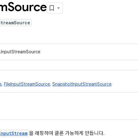
am
Source
StreamSource
t.InputStreamSource
e
,
FileInputStreamSource
,
SnapshotInputStreamSource
InputStream
을 래핑하여 클론 가능하게 만듭니다.