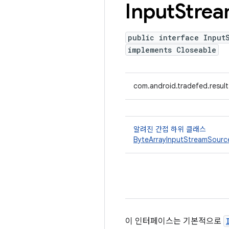
Input
Stre
public interface Input
implements Closeable
com.android.tradefed.resul
알려진 간접 하위 클래스
ByteArrayInputStreamSourc
이 인터페이스는 기본적으로