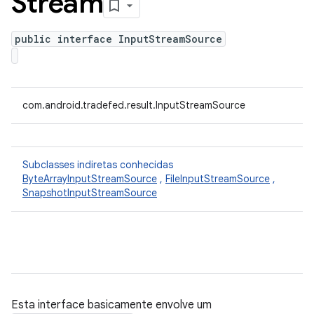
Stream
public interface InputStreamSource
com.android.tradefed.result.InputStreamSource
Subclasses indiretas conhecidas
ByteArrayInputStreamSource
,
FileInputStreamSource
,
SnapshotInputStreamSource
Esta interface basicamente envolve um