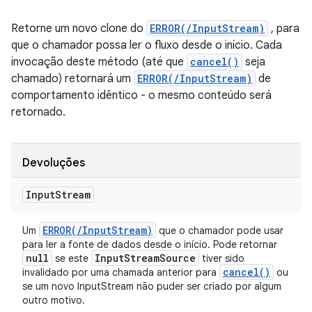
Retorne um novo clone do
ERROR(/InputStream)
, para
que o chamador possa ler o fluxo desde o início. Cada
invocação deste método (até que
cancel()
seja
chamado) retornará um
ERROR(/InputStream)
de
comportamento idêntico - o mesmo conteúdo será
retornado.
Devoluções
Input
Stream
ERROR(
/
Input
Stream)
Um
que o chamador pode usar
para ler a fonte de dados desde o início. Pode retornar
null
Input
Stream
Source
se este
tiver sido
cancel(
)
invalidado por uma chamada anterior para
ou
se um novo InputStream não puder ser criado por algum
outro motivo.