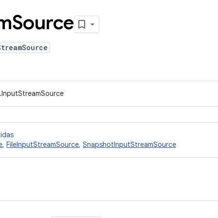
am
Source
StreamSource
t.InputStreamSource
cidas
e
,
FileInputStreamSource
,
SnapshotInputStreamSource