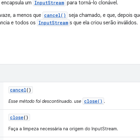
e encapsula um
InputStream
para torná-lo clonável.
 vaze, a menos que
cancel()
seja chamado, e que, depois q
ância e todos os
InputStream
s que ela criou serão inválidos.
cancel
()
close()
Esse método foi descontinuado. use
.
close
()
Faça a limpeza necessária na origem do InputStream.