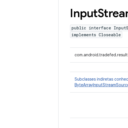
Input
Stre
public interface Input
implements Closeable
com.android.tradefed.resul
Subclasses indiretas conhe
ByteArrayInputStreamSourc