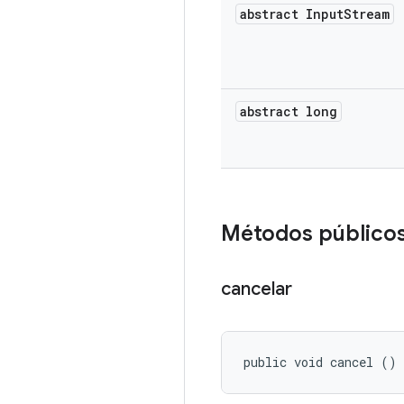
abstract Input
Stream
abstract long
Métodos público
cancelar
public void cancel ()