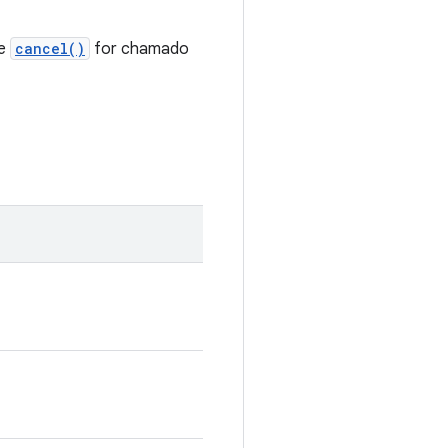
ue
cancel()
for chamado