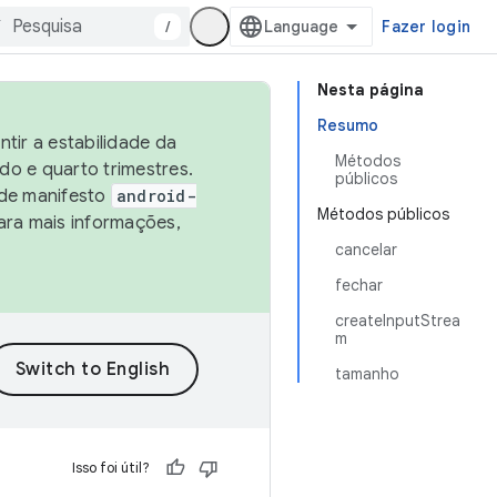
/
Fazer login
Nesta página
Resumo
tir a estabilidade da
Métodos
o e quarto trimestres.
públicos
 de manifesto
android-
Métodos públicos
ara mais informações,
cancelar
fechar
createInputStrea
m
tamanho
Isso foi útil?