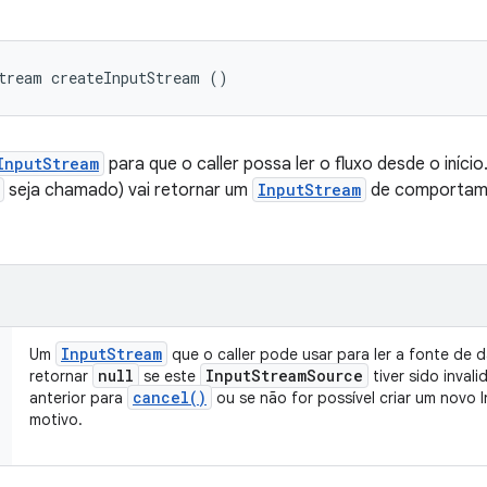
tream createInputStream ()
InputStream
para que o caller possa ler o fluxo desde o iníc
seja chamado) vai retornar um
InputStream
de comportame
Input
Stream
Um
que o caller pode usar para ler a fonte de 
null
Input
Stream
Source
retornar
se este
tiver sido inva
cancel(
)
anterior para
ou se não for possível criar um novo
motivo.