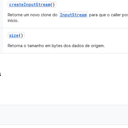
create
Input
Stream
()
InputStream
Retorne um novo clone do
para que o caller pos
início.
size
()
Retorna o tamanho em bytes dos dados de origem.
s