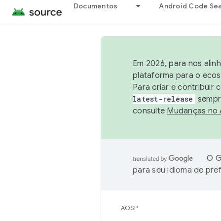
Documentos
Android Code Se
Em 2026, para nos alin
plataforma para o ecos
Para criar e contribuir
latest-release
sempre
consulte
Mudanças no
O G
para seu idioma de pre
AOSP