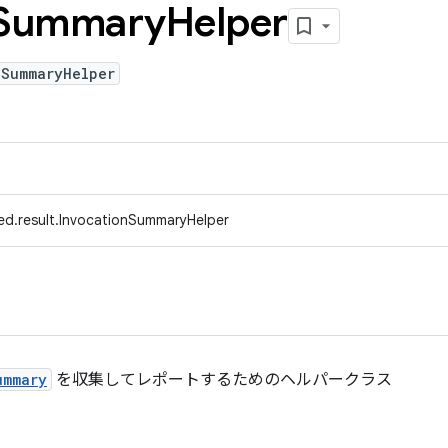
Summary
Helper
nSummaryHelper
ed.result.InvocationSummaryHelper
ummary
を収集してレポートするためのヘルパークラス