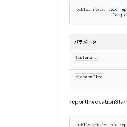
public static void rep
                long e
パラメータ
listeners
elapsed
Time
report
Invocation
Star
public static void rep