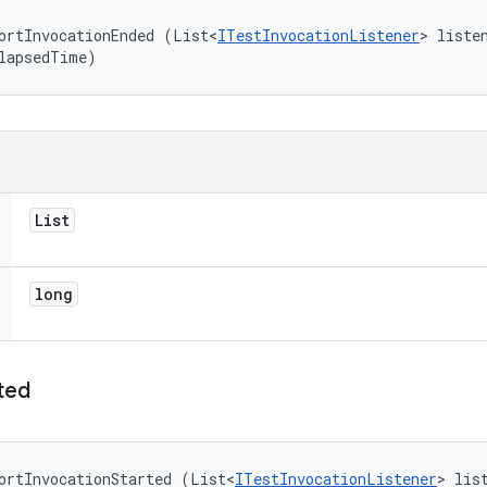
ortInvocationEnded (List<
ITestInvocationListener
> listen
lapsedTime)
List
long
ted
ortInvocationStarted (List<
ITestInvocationListener
> list