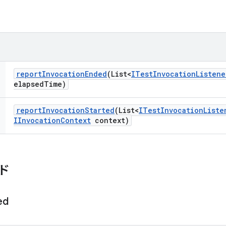
report
Invocation
Ended
(List<
ITest
Invocation
Listene
elapsed
Time)
report
Invocation
Started
(List<
ITest
Invocation
Liste
IInvocation
Context
context)
ド
ed