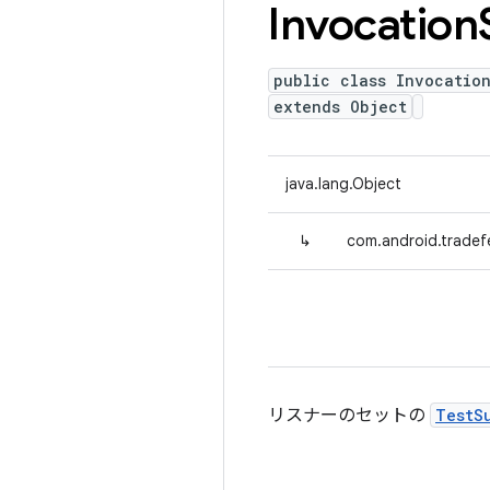
Invocation
public class Invocatio
extends Object
java.lang.Object
↳
com.android.tradef
リスナーのセットの
TestS