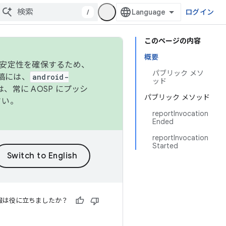
/
ログイン
このページの内容
概要
の安定性を確保するため、
パブリック メソ
投稿には、
android-
ッド
、常に AOSP にプッシ
パブリック メソッド
さい。
reportInvocation
Ended
reportInvocation
Started
報は役に立ちましたか？