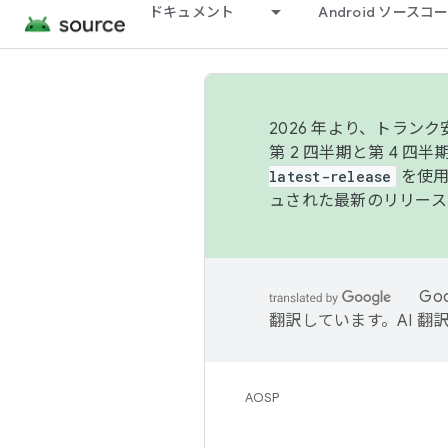
ドキュメント
Android ソース
2026 年より、トラ
第 2 四半期と第 4 四
latest-release
を使用
ュされた最新のリリース
Go
翻訳しています。AI 
AOSP