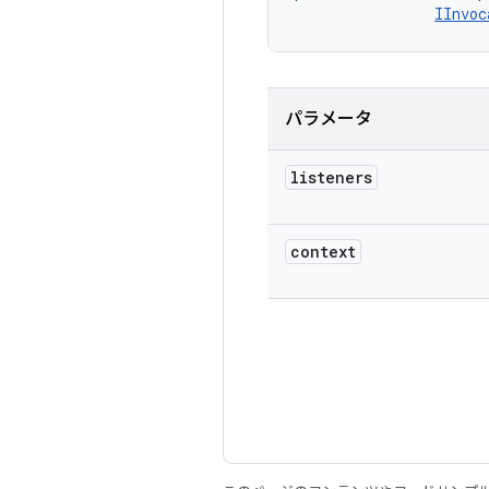
IInvoc
パラメータ
listeners
context