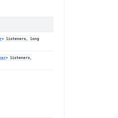
r
> listeners
,
long
ner
> listeners
,