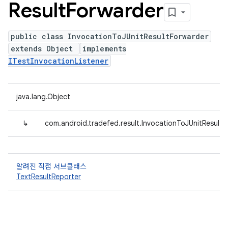
Result
Forwarder
public class InvocationToJUnitResultForwarder
extends Object
implements
ITestInvocationListener
java.lang.Object
↳
com.android.tradefed.result.InvocationToJUnitResultF
알려진 직접 서브클래스
TextResultReporter