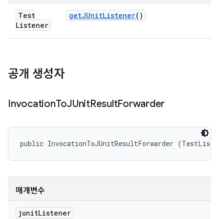
Test
get
JUnit
Listener
()
Listener
공개 생성자
Invocation
To
JUnit
Result
Forwarder
public InvocationToJUnitResultForwarder (TestListe
매개변수
junit
Listener