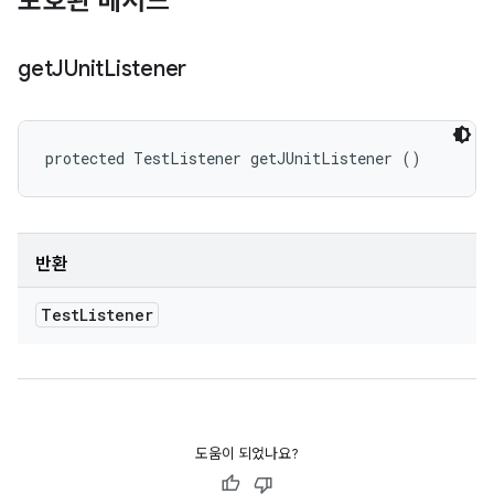
보호된 메서드
get
JUnit
Listener
protected TestListener getJUnitListener ()
반환
Test
Listener
도움이 되었나요?