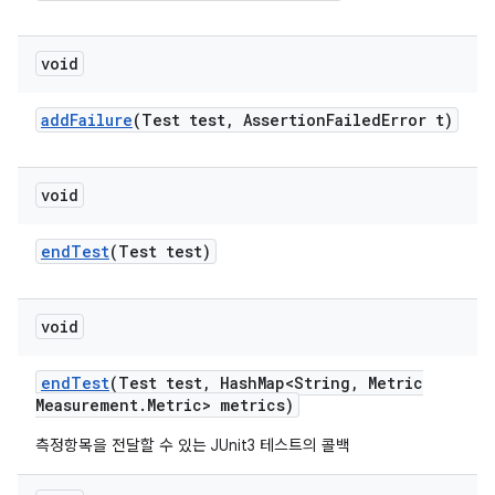
void
add
Failure
(Test test
,
Assertion
Failed
Error t)
void
end
Test
(Test test)
void
end
Test
(Test test
,
Hash
Map<String
,
Metric
Measurement
.
Metric> metrics)
측정항목을 전달할 수 있는 JUnit3 테스트의 콜백