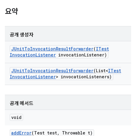
요약
공개 생성자
JUnit
To
Invocation
Result
Forwarder
(
ITest
Invocation
Listener
invocation
Listener)
JUnit
To
Invocation
Result
Forwarder
(List<
ITest
Invocation
Listener
> invocation
Listeners)
공개 메서드
void
add
Error
(Test test
,
Throwable t)