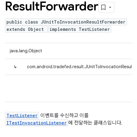
Result
Forwarder
public class JUnitToInvocationResultForwarder
extends Object
implements TestListener
java.lang.Object
↳
com.android.tradefed.result.JUnitToInvocationResultF
TestListener
이벤트를 수신하고 이를
ITestInvocationListener
에 전달하는 클래스입니다.