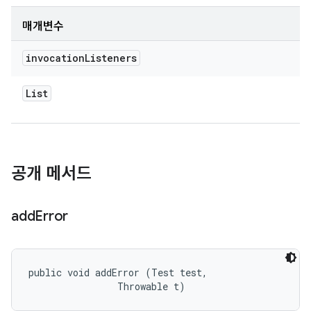
매개변수
invocation
Listeners
List
공개 메서드
add
Error
public void addError (Test test, 

                Throwable t)