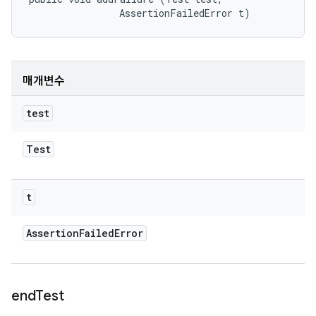
                AssertionFailedError t)
매개변수
test
Test
t
Assertion
Failed
Error
end
Test