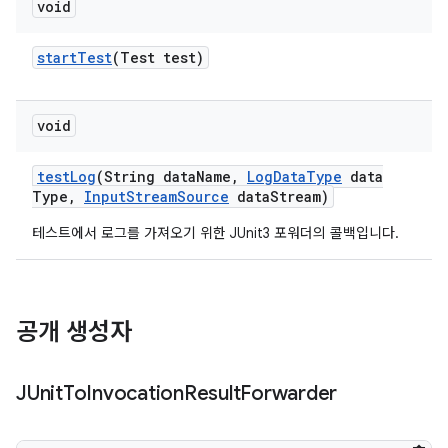
void
start
Test
(Test test)
void
test
Log
(String data
Name
,
Log
Data
Type
data
Type
,
Input
Stream
Source
data
Stream)
테스트에서 로그를 가져오기 위한 JUnit3 포워더의 콜백입니다.
공개 생성자
JUnit
To
Invocation
Result
Forwarder