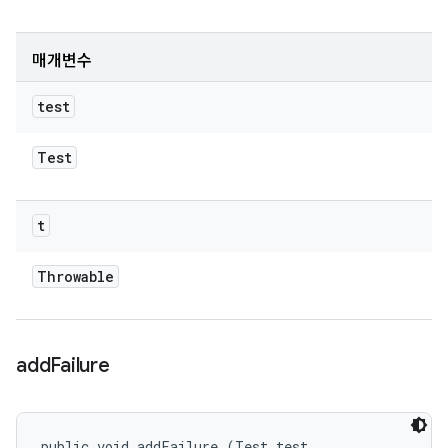
매개변수
test
Test
t
Throwable
add
Failure
public void addFailure (Test test, 
