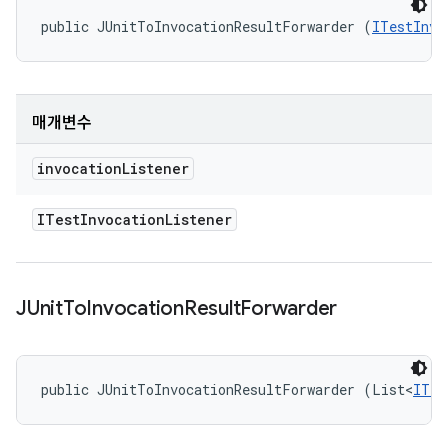
public JUnitToInvocationResultForwarder (
ITestInvo
매개변수
invocation
Listener
ITest
Invocation
Listener
JUnit
To
Invocation
Result
Forwarder
public JUnitToInvocationResultForwarder (List<
ITes