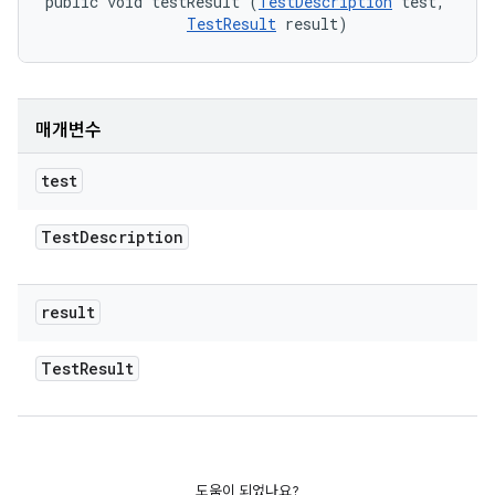
public void testResult (
TestDescription
 test, 

TestResult
 result)
매개변수
test
Test
Description
result
Test
Result
도움이 되었나요?