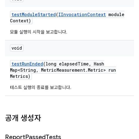
test
Module
Started
(
IInvocation
Context
module
Context)
모듈 실행의 시작을 보고합니다.
void
test
Run
Ended
(long elapsed
Time
,
Hash
Map<String
,
Metric
Measurement
.
Metric> run
Metrics)
테스트 실행의 종료를 보고합니다.
공개 생성자
Report
Passed
Tests