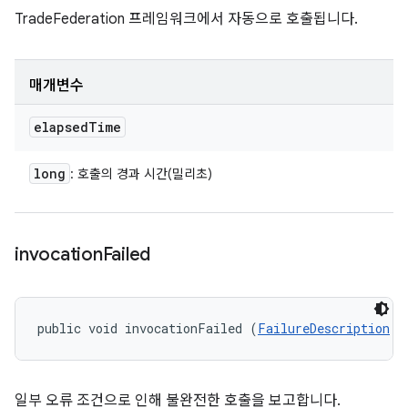
TradeFederation 프레임워크에서 자동으로 호출됩니다.
매개변수
elapsed
Time
long
: 호출의 경과 시간(밀리초)
invocation
Failed
public void invocationFailed (
FailureDescription
 f
일부 오류 조건으로 인해 불완전한 호출을 보고합니다.