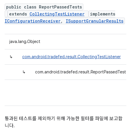
public class ReportPassedTests
extends
CollectingTestListener
implements
IConfigurationReceiver
,
ISupportGranularResults
java.lang.Object
↳
com.android.tradefed.result.CollectingTestListener
↳
com.android.tradefed.result.ReportPassedTests
통과된 테스트를 제외하기 위해 가능한 필터를 파일에 보고합
니다.