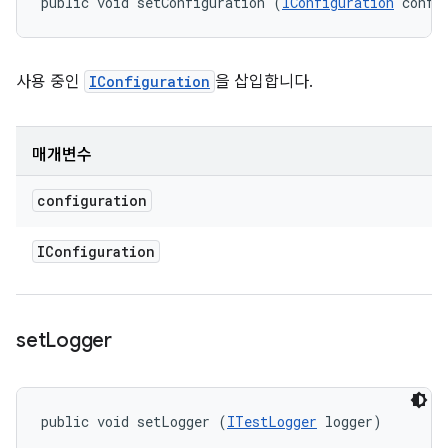
public void setConfiguration (
IConfiguration
 confi
사용 중인
IConfiguration
을 삽입합니다.
매개변수
configuration
IConfiguration
set
Logger
public void setLogger (
ITestLogger
 logger)