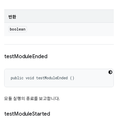
반환
boolean
test
Module
Ended
public void testModuleEnded ()
모듈 실행의 종료를 보고합니다.
test
Module
Started