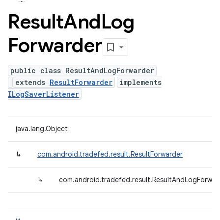
Result
And
Log
Forwarder
public class ResultAndLogForwarder
extends
ResultForwarder
implements
ILogSaverListener
java.lang.Object
↳
com.android.tradefed.result.ResultForwarder
↳
com.android.tradefed.result.ResultAndLogForwar