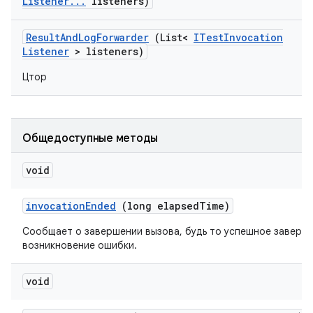
Listener
.
.
.
listeners)
Result
And
Log
Forwarder
(List<
ITest
Invocation
Listener
> listeners)
Цтор
Общедоступные методы
void
invocation
Ended
(long elapsed
Time)
Сообщает о завершении вызова, будь то успешное заверш
возникновение ошибки.
void