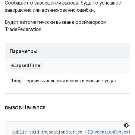
Сообщает о завершении вызова, будь то успешное
завершение или возникновение ошибки.
Будет автоматически вызвана фреймворком
TradeFederation.
Параметры
elapsed
Time
long
: время выполнения вызова в миллисекундах
вызовНачался
public void invocationStarted (
IInvocationContext
 