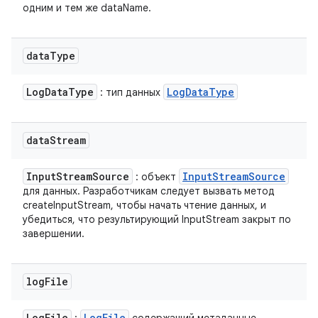
одним и тем же dataName.
data
Type
Log
Data
Type
Log
Data
Type
: тип данных
data
Stream
Input
Stream
Source
Input
Stream
Source
: объект
для данных. Разработчикам следует вызвать метод
createInputStream, чтобы начать чтение данных, и
убедиться, что результирующий InputStream закрыт по
завершении.
log
File
Log
File
Log
File