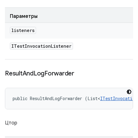
Параметры
listeners
ITest
Invocation
Listener
Result
And
Log
Forwarder
public ResultAndLogForwarder (List<
ITestInvocation
Цтор