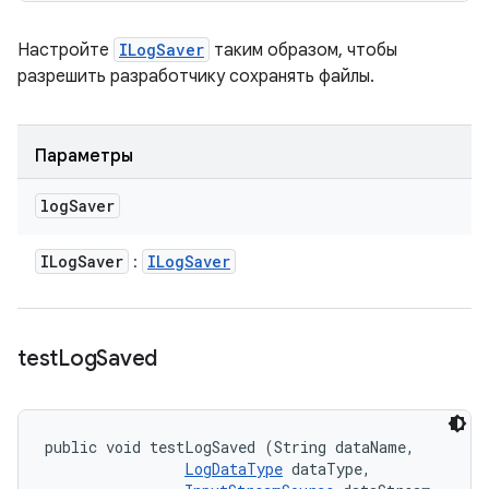
Настройте
ILogSaver
таким образом, чтобы
разрешить разработчику сохранять файлы.
Параметры
log
Saver
ILog
Saver
ILog
Saver
:
test
Log
Saved
public void testLogSaved (String dataName, 

LogDataType
 dataType, 
