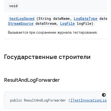
void
test
Log
Saved
(String data
Name
,
Log
Data
Type
data
T
Stream
Source
data
Stream
,
Log
File
log
File)
Вызывается при сохранении журнала тестирования.
Государственные строители
Result
And
Log
Forwarder
public ResultAndLogForwarder (
ITestInvocationListe