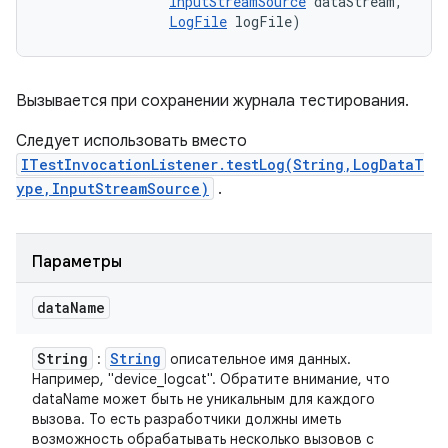
InputStreamSource
 dataStream, 

LogFile
 logFile)
Вызывается при сохранении журнала тестирования.
Следует использовать вместо
ITestInvocationListener.testLog(String,LogDataT
ype,InputStreamSource)
.
Параметры
data
Name
String
String
:
описательное имя данных.
Например, "device_logcat". Обратите внимание, что
dataName может быть не уникальным для каждого
вызова. То есть разработчики должны иметь
возможность обрабатывать несколько вызовов с