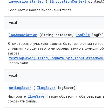
invocation
Started
(
IInvocation
Context
context)
Сообщает о начале выполнения теста.
void
log
Association
(String data
Name
,
Log
File
log
File)
В некоторых случаях лог должен быть тесно связан с тест
случаями, но сделать это непосредственно в функции обр
вызова
testLogSaved(String,LogDataType,InputStreamSourc
невозможно.
void
set
Log
Saver
(
ILog
Saver
log
Saver)
ILogSaver
Настройте
таким образом, чтобы разрешить р
сохранять файлы.