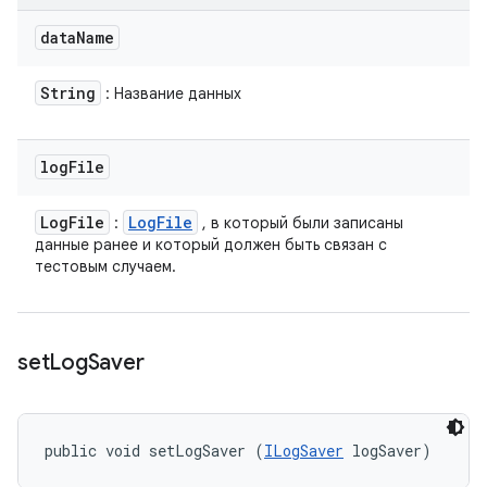
data
Name
String
: Название данных
log
File
Log
File
Log
File
:
, в который были записаны
данные ранее и который должен быть связан с
тестовым случаем.
set
Log
Saver
public void setLogSaver (
ILogSaver
 logSaver)