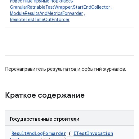
Известные прямые подклассы
GranularRetriableTestWrapper.StartEndCollector
,
ModuleResultsAndMetricsForwarder
,
RemoteTestTimeOutEnforcer
Перенаправитель результатов и событий журналов.
Краткое содержание
Государственные строители
Result
And
Log
Forwarder
(
ITest
Invocation