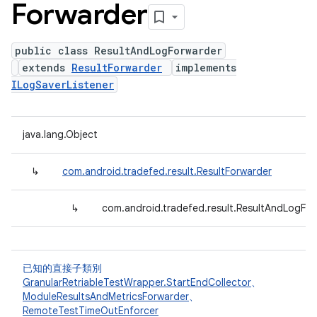
Forwarder
public class ResultAndLogForwarder
extends
ResultForwarder
implements
ILogSaverListener
java.lang.Object
↳
com.android.tradefed.result.ResultForwarder
↳
com.android.tradefed.result.ResultAndLogFo
已知的直接子類別
GranularRetriableTestWrapper.StartEndCollector
、
ModuleResultsAndMetricsForwarder
、
RemoteTestTimeOutEnforcer