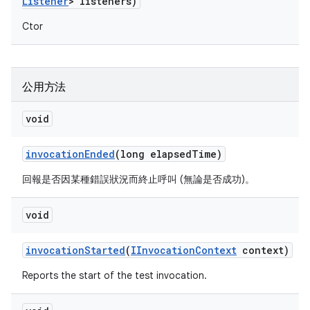
Listener
> listeners)
Ctor
公用方法
void
invocation
Ended
(long elapsed
Time)
回報是否因某種錯誤狀況而終止呼叫 (無論是否成功)。
void
invocation
Started
(
IInvocation
Context
context)
Reports the start of the test invocation.