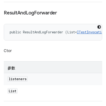
Result
And
Log
Forwarder
public ResultAndLogForwarder (List<
ITestInvocation
Ctor
參數
listeners
List