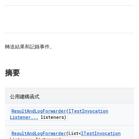
轉送結果和記錄事件。
摘要
公用建構函式
Result
And
Log
Forwarder
(
ITest
Invocation
Listener
.
.
.
listeners)
Result
And
Log
Forwarder
(List<
ITest
Invocation