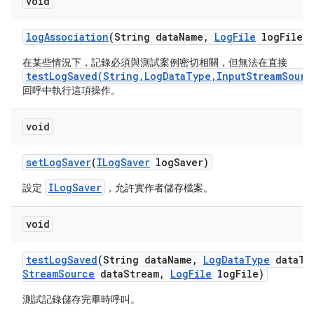
void
log
Association
(String data
Name
,
Log
File
log
File)
在某些情況下，記錄必須與測試案例密切相關，但無法在直接
testLogSaved(String,LogDataType,InputStreamSourc
回呼中執行這項操作。
void
set
Log
Saver
(
ILog
Saver
log
Saver)
ILogSaver
設定
，允許實作者儲存檔案。
void
test
Log
Saved
(String data
Name
,
Log
Data
Type
data
Ty
Stream
Source
data
Stream
,
Log
File
log
File)
測試記錄儲存完畢時呼叫。