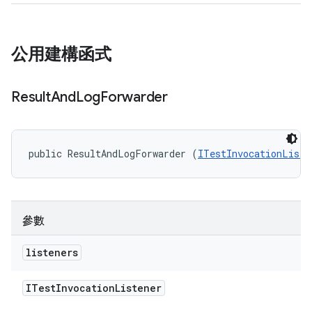
公用建構函式
Result
And
Log
Forwarder
public ResultAndLogForwarder (
ITestInvocationListe
參數
listeners
ITest
Invocation
Listener