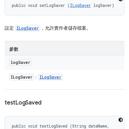
public void setLogSaver (
ILogSaver
 logSaver)
設定
ILogSaver
，允許實作者儲存檔案。
參數
log
Saver
ILog
Saver
ILog
Saver
：
test
Log
Saved
public void testLogSaved (String dataName, 
