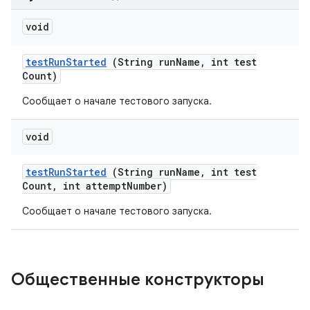
void
test
Run
Started
(String run
Name
,
int test
Count)
Сообщает о начале тестового запуска.
void
test
Run
Started
(String run
Name
,
int test
Count
,
int attempt
Number)
Сообщает о начале тестового запуска.
Общественные конструкторы