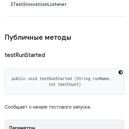
ITest
Invocation
Listener
Публичные методы
test
Run
Started
public void testRunStarted (String runName, 

                int testCount)
Сообщает о начале тестового запуска.
Параметры