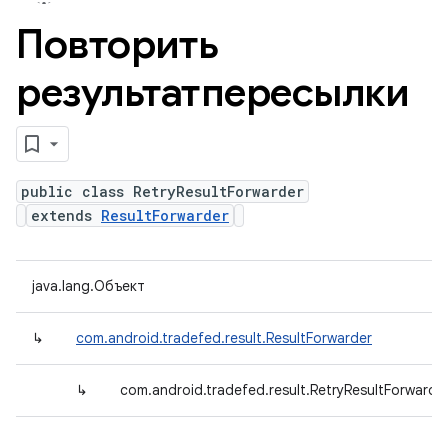
Повторить
результатпересылки
public class RetryResultForwarder
extends
ResultForwarder
java.lang.Объект
↳
com.android.tradefed.result.ResultForwarder
↳
com.android.tradefed.result.RetryResultForwarde