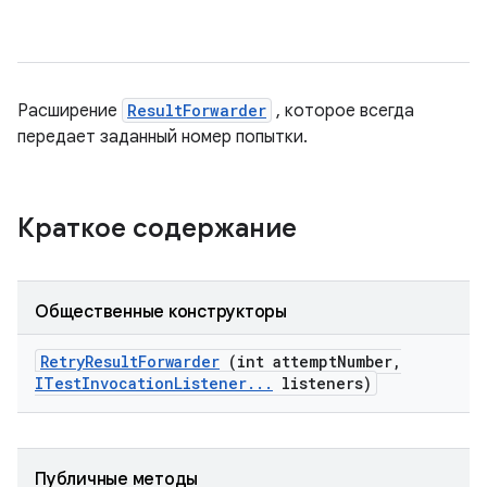
Расширение
ResultForwarder
, которое всегда
передает заданный номер попытки.
Краткое содержание
Общественные конструкторы
Retry
Result
Forwarder
(int attempt
Number
,
ITest
Invocation
Listener
.
.
.
listeners)
Публичные методы