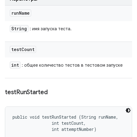
run
Name
String
: имя запуска теста.
test
Count
int
: общее количество тестов в тестовом запуске
test
Run
Started
public void testRunStarted (String runName, 

                int testCount, 

                int attemptNumber)