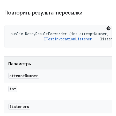
Повторить результатпересылки
public RetryResultForwarder (int attemptNumber, 

ITestInvocationListener...
 listene
Параметры
attempt
Number
int
listeners