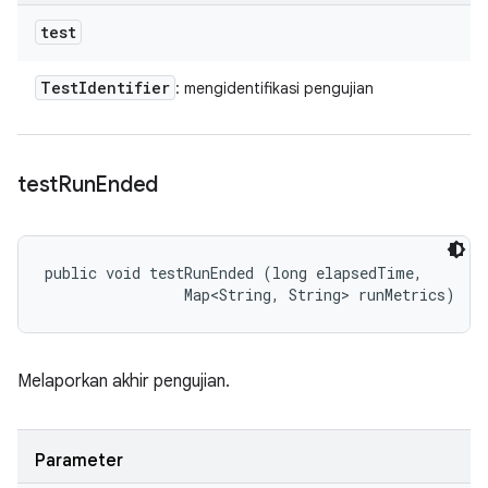
test
Test
Identifier
: mengidentifikasi pengujian
test
Run
Ended
public void testRunEnded (long elapsedTime, 

                Map<String, String> runMetrics)
Melaporkan akhir pengujian.
Parameter