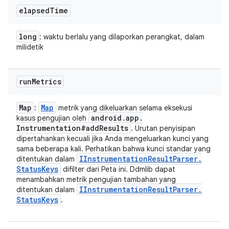
elapsed
Time
long
: waktu berlalu yang dilaporkan perangkat, dalam
milidetik
run
Metrics
Map
Map
:
metrik yang dikeluarkan selama eksekusi
android
.
app
.
kasus pengujian oleh
Instrumentation#add
Results
. Urutan penyisipan
dipertahankan kecuali jika Anda mengeluarkan kunci yang
sama beberapa kali. Perhatikan bahwa kunci standar yang
IInstrumentation
Result
Parser
.
ditentukan dalam
Status
Keys
difilter dari Peta ini. Ddmlib dapat
menambahkan metrik pengujian tambahan yang
IInstrumentation
Result
Parser
.
ditentukan dalam
Status
Keys
.