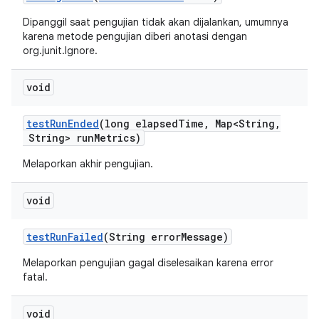
Dipanggil saat pengujian tidak akan dijalankan, umumnya
karena metode pengujian diberi anotasi dengan
org.junit.Ignore.
void
test
Run
Ended
(long elapsed
Time
,
Map<String
,
String> run
Metrics)
Melaporkan akhir pengujian.
void
test
Run
Failed
(String error
Message)
Melaporkan pengujian gagal diselesaikan karena error
fatal.
void