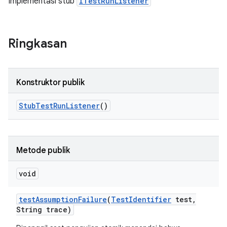
Implementasi stub
ITestRunListener
Ringkasan
Konstruktor publik
Stub
Test
Run
Listener
()
Metode publik
void
test
Assumption
Failure
(
Test
Identifier
test
,
String trace)