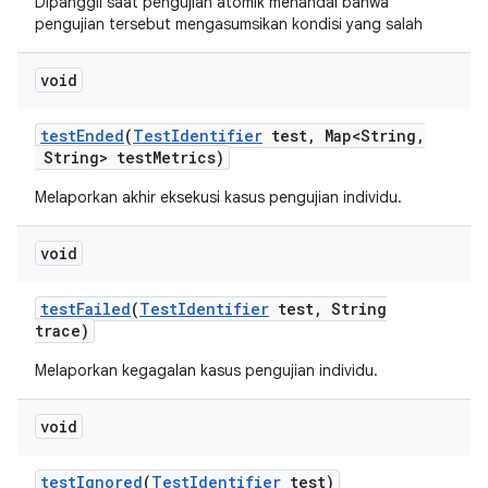
Dipanggil saat pengujian atomik menandai bahwa
pengujian tersebut mengasumsikan kondisi yang salah
void
test
Ended
(
Test
Identifier
test
,
Map<String
,
String> test
Metrics)
Melaporkan akhir eksekusi kasus pengujian individu.
void
test
Failed
(
Test
Identifier
test
,
String
trace)
Melaporkan kegagalan kasus pengujian individu.
void
test
Ignored
(
Test
Identifier
test)