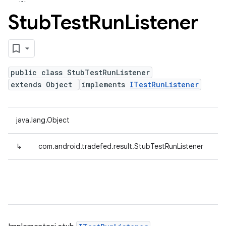
Stub
Test
Run
Listener
public class StubTestRunListener
extends Object
implements
ITestRunListener
java.lang.Object
↳
com.android.tradefed.result.StubTestRunListener