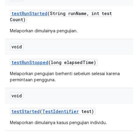
test
Run
Started
(String run
Name
,
int test
Count)
Melaporkan dimulainya pengujian.
void
test
Run
Stopped
(long elapsed
Time)
Melaporkan pengujian berhenti sebelum selesai karena
permintaan pengguna.
void
test
Started
(
Test
Identifier
test)
Melaporkan dimulainya kasus pengujian individu.