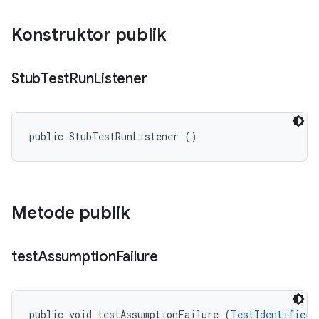
Konstruktor publik
Stub
Test
Run
Listener
public StubTestRunListener ()
Metode publik
test
Assumption
Failure
public void testAssumptionFailure (
TestIdentifier
 