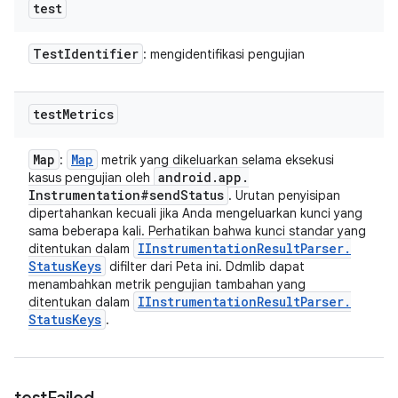
test
Test
Identifier
: mengidentifikasi pengujian
test
Metrics
Map
Map
:
metrik yang dikeluarkan selama eksekusi
android
.
app
.
kasus pengujian oleh
Instrumentation#send
Status
. Urutan penyisipan
dipertahankan kecuali jika Anda mengeluarkan kunci yang
sama beberapa kali. Perhatikan bahwa kunci standar yang
IInstrumentation
Result
Parser
.
ditentukan dalam
Status
Keys
difilter dari Peta ini. Ddmlib dapat
menambahkan metrik pengujian tambahan yang
IInstrumentation
Result
Parser
.
ditentukan dalam
Status
Keys
.