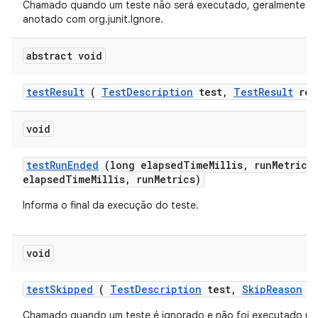
Chamado quando um teste não será executado, geralmente p
anotado com org.junit.Ignore.
abstract void
test
Result
(
Test
Description
test
,
Test
Result
res
void
test
Run
Ended
(long elapsed
Time
Millis
,
run
Metrics
elapsedTimeMillis, runMetrics)
Informa o final da execução do teste.
void
test
Skipped
(
Test
Description
test
,
Skip
Reason
re
Chamado quando um teste é ignorado e não foi executado po