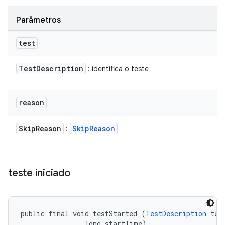
Parâmetros
test
Test
Description
: identifica o teste
reason
Skip
Reason
Skip
Reason
:
teste iniciado
public final void testStarted (
TestDescription
 test
                long startTime)