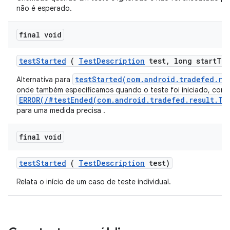
não é esperado.
final void
test
Started
(
Test
Description
test
,
long start
Ti
testStarted(com.android.tradefed.re
Alternativa para
onde também especificamos quando o teste foi iniciado, com
ERROR(/#testEnded(com.android.tradefed.result.Te
para uma medida precisa .
final void
test
Started
(
Test
Description
test)
Relata o início de um caso de teste individual.