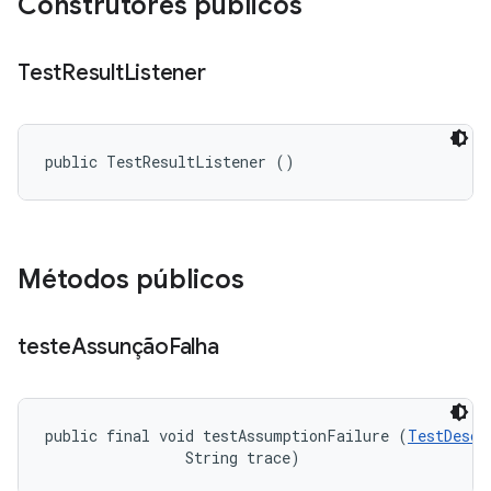
Construtores públicos
Test
Result
Listener
public TestResultListener ()
Métodos públicos
teste
Assunção
Falha
public final void testAssumptionFailure (
TestDescr
                String trace)