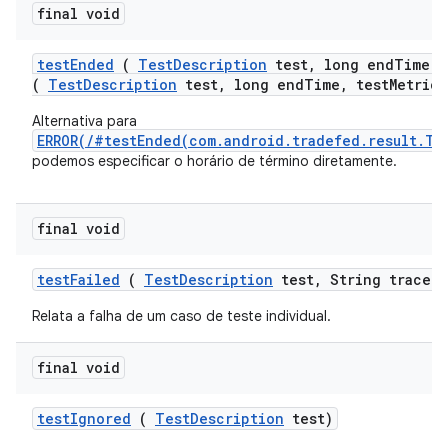
final void
test
Ended
(
Test
Description
test
,
long end
Time
,
(
TestDescription
test, long endTime, testMetrics
Alternativa para
ERROR(/#testEnded(com.android.tradefed.result.Te
podemos especificar o horário de término diretamente.
final void
test
Failed
(
Test
Description
test
,
String trace)
Relata a falha de um caso de teste individual.
final void
test
Ignored
(
Test
Description
test)