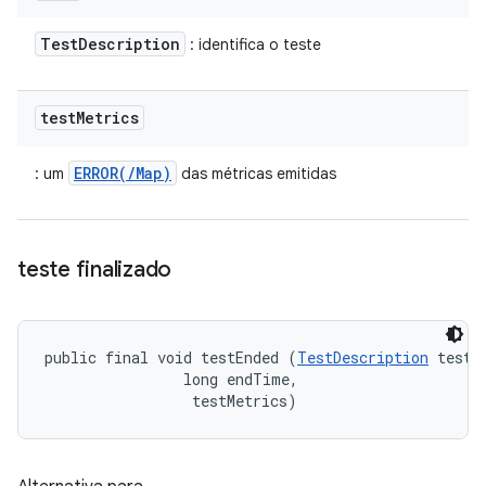
Test
Description
: identifica o teste
test
Metrics
ERROR(/Map)
: um
das métricas emitidas
teste finalizado
public final void testEnded (
TestDescription
 test, 
                long endTime, 

 testMetrics)