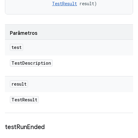
TestResult
 result)
Parâmetros
test
Test
Description
result
Test
Result
test
Run
Ended