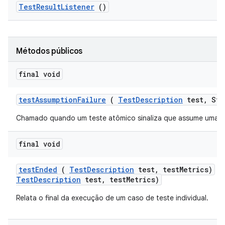
Test
Result
Listener
()
Métodos públicos
final void
test
Assumption
Failure
(
Test
Description
test
,
Str
Chamado quando um teste atômico sinaliza que assume uma c
final void
test
Ended
(
Test
Description
test
,
test
Metrics)
t
TestDescription
test, testMetrics)
Relata o final da execução de um caso de teste individual.