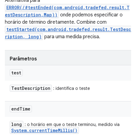
Alternativa para
ERROR(/#testEnded(com.android.tradefed.result.T
estDescription,Map))
onde podemos especificar o
horário de término diretamente. Combine com
testStarted(com.android.tradefed.result.TestDesc
ription, long)
para uma medida precisa.
Parâmetros
test
Test
Description
: identifica o teste
end
Time
long
: o horário em que o teste terminou, medido via
System
.
current
Time
Millis(
)