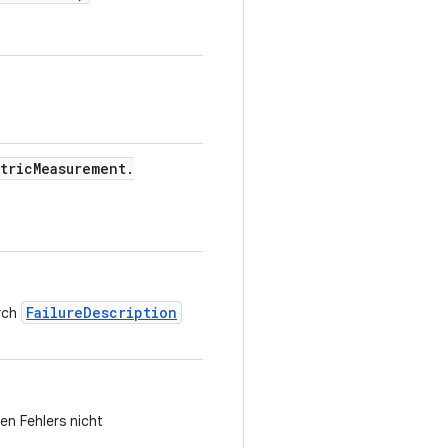
tric
Measurement
.
FailureDescription
urch
en Fehlers nicht