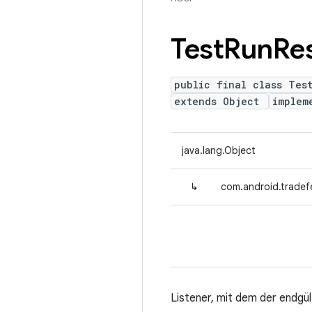
Test
Run
Res
public final class Test
extends Object
implem
java.lang.Object
↳
com.android.tradefe
Listener, mit dem der endgü