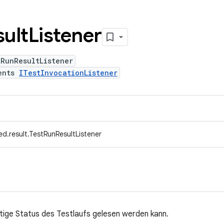
ult
Listener
RunResultListener
ents
ITestInvocationListener
d.result.TestRunResultListener
ltige Status des Testlaufs gelesen werden kann.