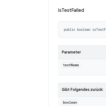
is
Test
Failed
public boolean isTest
Parameter
test
Name
Gibt Folgendes zurück:
boolean