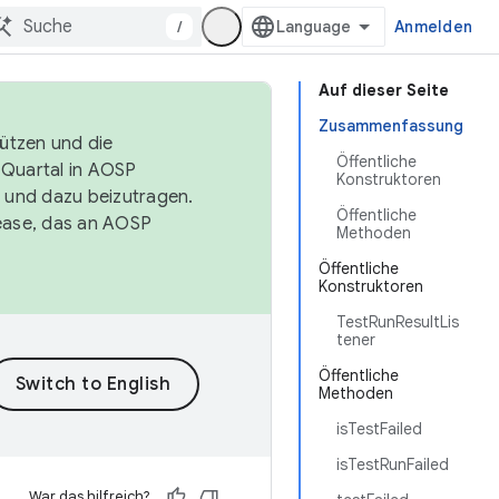
/
Anmelden
Auf dieser Seite
Zusammenfassung
tützen und die
Öffentliche
. Quartal in AOSP
Konstruktoren
 und dazu beizutragen.
Öffentliche
ease, das an AOSP
Methoden
Öffentliche
Konstruktoren
TestRunResultLis
tener
Öffentliche
Methoden
isTestFailed
isTestRunFailed
War das hilfreich?