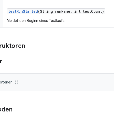
test
Run
Started
(String run
Name
,
int test
Count)
Meldet den Beginn eines Testlaufs.
truktoren
r
istener ()
oden