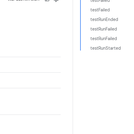
testFailed
testFailed
testRunEnded
testRunFailed
testRunFailed
testRunStarted