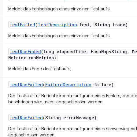
Meldet das Fehlschlagen eines einzelnen Testlaufs.
test
Failed
(
Test
Description
test
,
String trace)
Meldet das Fehlschlagen eines einzelnen Testlaufs.
test
Run
Ended
(long elapsed
Time
,
Hash
Map<String
,
Me
Metric> run
Metrics)
Meldet das Ende des Testlaufs.
test
Run
Failed
(
Failure
Description
failure)
Der Testlauf für Berichte konnte aufgrund eines Fehlers, der d
beschrieben wird, nicht abgeschlossen werden.
test
Run
Failed
(String error
Message)
Der Testlauf für Berichte konnte aufgrund eines schwerwiegend
abgeschlossen werden.