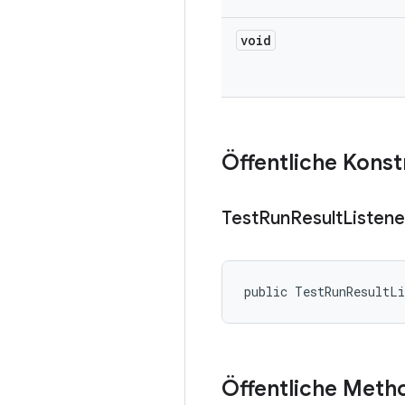
void
Öffentliche Kons
Test
Run
Result
Listene
public TestRunResultL
Öffentliche Meth