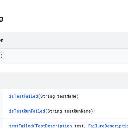
g
en
()
is
Test
Failed
(String test
Name)
is
Test
Run
Failed
(String test
Run
Name)
test
Failed
(
Test
Description
test
,
Failure
Descripti