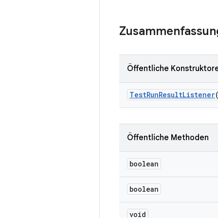
Zusammenfassun
Öffentliche Konstruktor
Test
Run
Result
Listener
Öffentliche Methoden
boolean
boolean
void