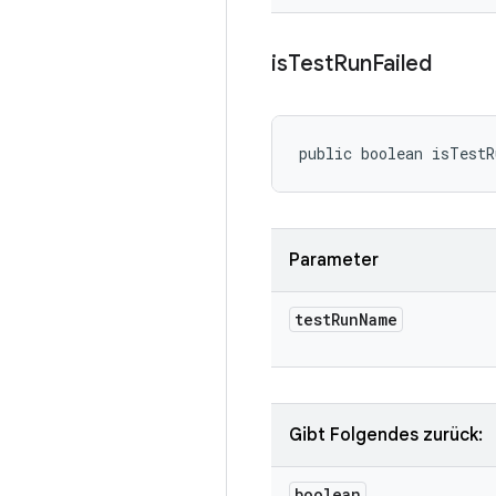
is
Test
Run
Failed
public boolean isTest
Parameter
test
Run
Name
Gibt Folgendes zurück:
boolean