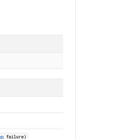
on
failure)