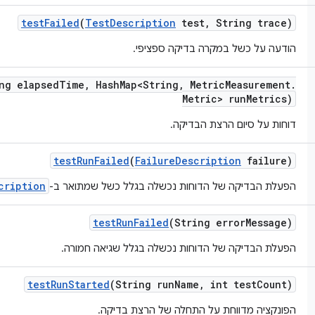
test
Failed
(
Test
Description
test
,
String trace)
הודעה על כשל במקרה בדיקה ספציפי.
ng elapsed
Time
,
Hash
Map<String
,
Metric
Measurement
.
Metric> run
Metrics)
דוחות על סיום הרצת הבדיקה.
test
Run
Failed
(
Failure
Description
failure)
cription
הפעלת הבדיקה של הדוחות נכשלה בגלל כשל שמתואר ב-
test
Run
Failed
(String error
Message)
הפעלת הבדיקה של הדוחות נכשלה בגלל שגיאה חמורה.
test
Run
Started
(String run
Name
,
int test
Count)
הפונקציה מדווחת על התחלה של הרצת בדיקה.