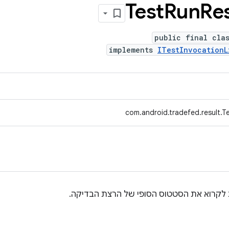
Test
Run
Res
public final cla
implements
ITestInvocationL
com.android.tradefed.result.T