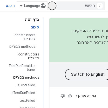
/
היכנס
בדף הזה
סיכום
פורמה בסביבה העסקית,
‫constructors
ברבעון השני וברבעון הרביעי. כדי ליצור ולתרום ל-AOSP, צריך להשתמש
ציבוריים
ד יפנה לגרסה האחרונה
‫methods ציבוריים
‫constructors
ציבוריים
TestRunResultLis
tener
‫methods ציבוריים
isTestFailed
isTestRunFailed
המידע עזר לך?
testFailed