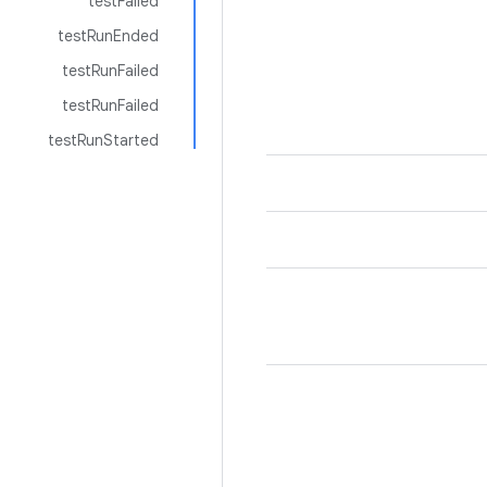
testFailed
testRunEnded
testRunFailed
testRunFailed
testRunStarted