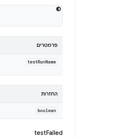
פרמטרים
test
Run
Name
החזרות
boolean
test
Failed