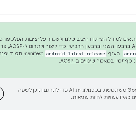
 2026, כדי להתאים למודל הפיתוח היציב שלנו ולשמור על יציבות הפלט
נפרסם קוד מקור ב-AOSP 
andr
. הענף
android-latest-release
manifest תמי
שינויים ב-AOSP
.
‫Google משתמשת בטכנולוגיית AI כדי לתרגם תוכן לשפה
 כאלו עשויות להיות שגיאות.