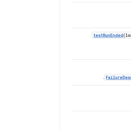
test
Run
Ended
(lo
FailureDes
.