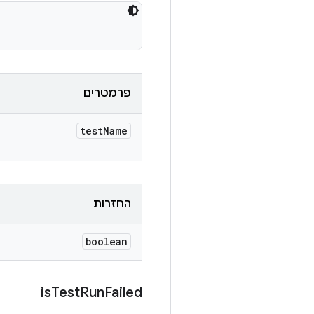
פרמטרים
test
Name
החזרות
boolean
is
Test
Run
Failed