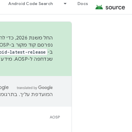
Android Code Search
Docs
החל משנת
ב-
oid-latest-release
שנדחפה ל-AOSP. מידע נוסף זמין במאמר
המועדפת עליך. בתרגומים
AOSP