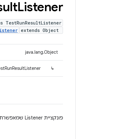
ult
Listener
ss TestRunResultListener
istener
extends Object
java.lang.Object
estRunResultListener
↳
פונקציית Listener שמאפשרת לקרוא את הסטטוס הסופי של הרצת הבדיקה.