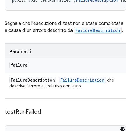
public void testRunFailed (
FailureDescription
 fail
Segnala che l'esecuzione di test non è stata completata
a causa di un errore descritto da
FailureDescription
.
Parametri
failure
Failure
Description
Failure
Description
:
che
descrive l'errore e il relativo contesto.
test
Run
Failed