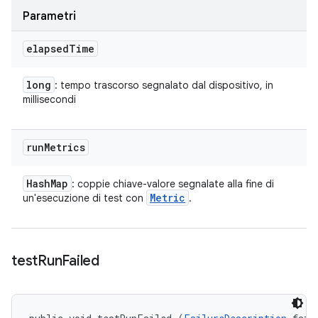
Parametri
elapsed
Time
long
: tempo trascorso segnalato dal dispositivo, in
millisecondi
run
Metrics
Hash
Map
: coppie chiave-valore segnalate alla fine di
Metric
un'esecuzione di test con
.
test
Run
Failed