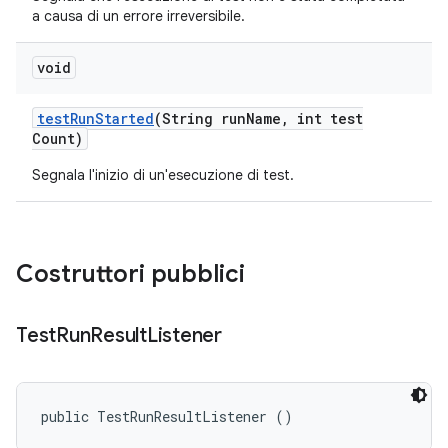
a causa di un errore irreversibile.
void
test
Run
Started
(String run
Name
,
int test
Count)
Segnala l'inizio di un'esecuzione di test.
Costruttori pubblici
Test
Run
Result
Listener
public TestRunResultListener ()