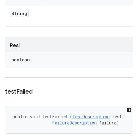
String
Resi
boolean
test
Failed
public void testFailed (
TestDescription
 test, 

FailureDescription
 failure)