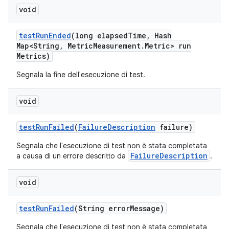
void
test
Run
Ended
(long elapsed
Time
,
Hash
Map<String
,
Metric
Measurement
.
Metric> run
Metrics)
Segnala la fine dell'esecuzione di test.
void
test
Run
Failed
(
Failure
Description
failure)
Segnala che l'esecuzione di test non è stata completata
FailureDescription
a causa di un errore descritto da
.
void
test
Run
Failed
(String error
Message)
Segnala che l'esecuzione di test non è stata completata