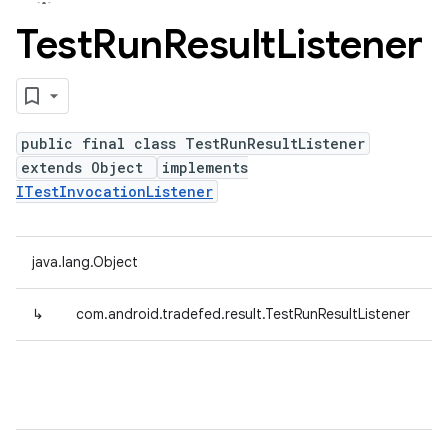
Test
Run
Result
Listener
public final class TestRunResultListener
extends Object
implements
ITestInvocationListener
java.lang.Object
↳
com.android.tradefed.result.TestRunResultListener