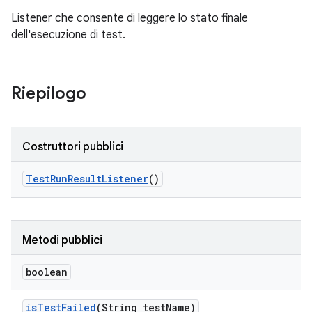
Listener che consente di leggere lo stato finale
dell'esecuzione di test.
Riepilogo
Costruttori pubblici
Test
Run
Result
Listener
()
Metodi pubblici
boolean
is
Test
Failed
(String test
Name)