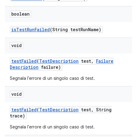
boolean
is
Test
Run
Failed
(String test
Run
Name)
void
test
Failed
(
Test
Description
test
,
Failure
Description
failure)
Segnala l'errore di un singolo caso di test.
void
test
Failed
(
Test
Description
test
,
String
trace)
Segnala l'errore di un singolo caso di test.