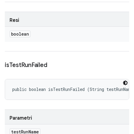
Resi
boolean
is
Test
Run
Failed
public boolean isTestRunFailed (String testRunName
Parametri
test
Run
Name