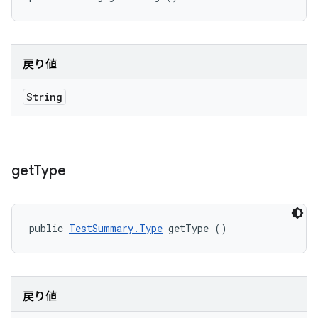
戻り値
String
get
Type
public 
TestSummary.Type
 getType ()
戻り値