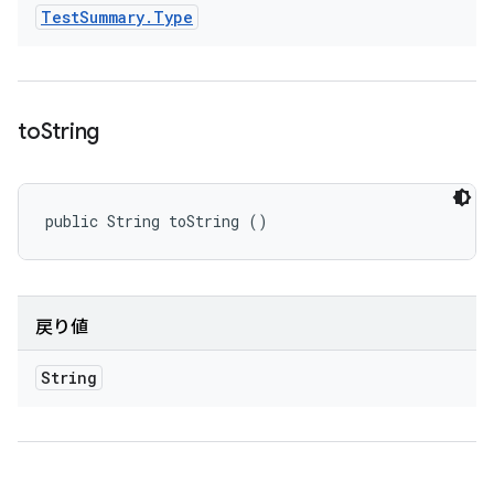
Test
Summary
.
Type
to
String
public String toString ()
戻り値
String