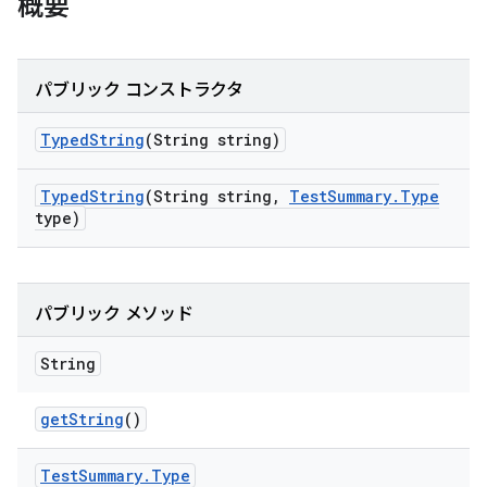
概要
パブリック コンストラクタ
Typed
String
(String string)
Typed
String
(String string
,
Test
Summary
.
Type
type)
パブリック メソッド
String
get
String
()
Test
Summary
.
Type