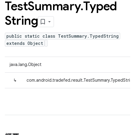
Test
Summary
.
Typed
String
public static class TestSummary.TypedString
extends Object
java.lang.Object
↳
com.android.tradefed.result.TestSummary.TypedString