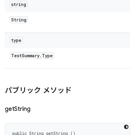
string
String
type
Test
Summary
.
Type
パブリック メソッド
get
String
public String getString ()