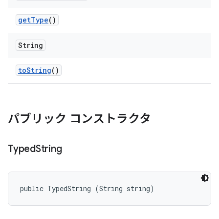
get
Type
()
String
to
String
()
パブリック コンストラクタ
Typed
String
public TypedString (String string)