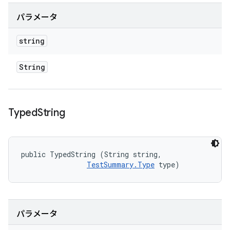
パラメータ
string
String
Typed
String
public TypedString (String string, 

TestSummary.Type
 type)
パラメータ