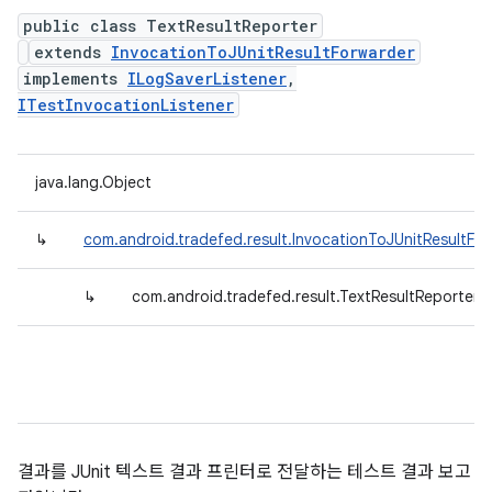
public class TextResultReporter
extends
InvocationToJUnitResultForwarder
implements
ILogSaverListener
,
ITestInvocationListener
java.lang.Object
↳
com.android.tradefed.result.InvocationToJUnitResultFo
↳
com.android.tradefed.result.TextResultReporter
결과를 JUnit 텍스트 결과 프린터로 전달하는 테스트 결과 보고