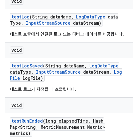
void
test
Log
(String data
Name
,
Log
Data
Type
data
Type
,
Input
Stream
Source
data
Stream)
테스트 호출에서 연결된 로그 또는 디버그 데이터를 제공합니다.
void
test
Log
Saved
(String data
Name
,
Log
Data
Type
data
Type
,
Input
Stream
Source
data
Stream
,
Log
File
log
File)
테스트 로그가 저장될 때 호출됩니다.
void
test
Run
Ended
(long elapsed
Time
,
Hash
Map<String
,
Metric
Measurement
.
Metric>
metrics)