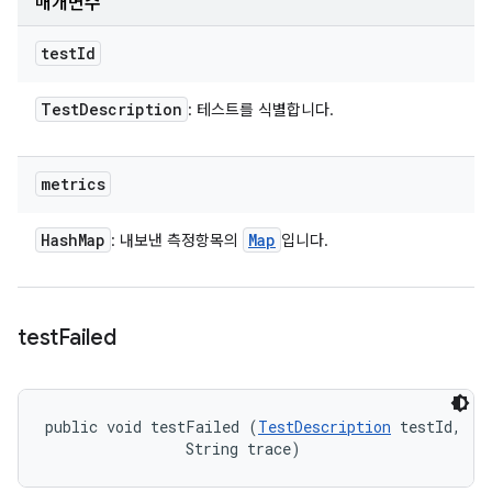
매개변수
test
Id
Test
Description
: 테스트를 식별합니다.
metrics
Hash
Map
Map
: 내보낸 측정항목의
입니다.
test
Failed
public void testFailed (
TestDescription
 testId, 

                String trace)