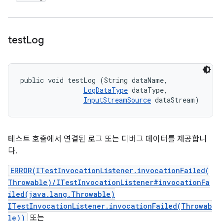
test
Log
public void testLog (String dataName, 

LogDataType
 dataType, 

InputStreamSource
 dataStream)
테스트 호출에서 연결된 로그 또는 디버그 데이터를 제공합니
다.
ERROR(ITestInvocationListener.invocationFailed(
Throwable)/ITestInvocationListener#invocationFa
iled(java.lang.Throwable)
ITestInvocationListener.invocationFailed(Throwab
le))
또는