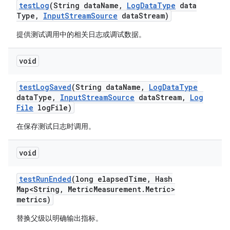
test
Log
(String data
Name
,
Log
Data
Type
data
Type
,
Input
Stream
Source
data
Stream)
提供测试调用中的相关日志或调试数据。
void
test
Log
Saved
(String data
Name
,
Log
Data
Type
data
Type
,
Input
Stream
Source
data
Stream
,
Log
File
log
File)
在保存测试日志时调用。
void
test
Run
Ended
(long elapsed
Time
,
Hash
Map<String
,
Metric
Measurement
.
Metric>
metrics)
替换父级以明确输出指标。