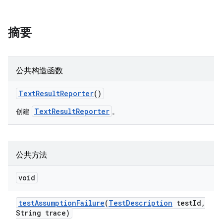
摘要
公共构造函数
Text
Result
Reporter
()
TextResultReporter
创建
。
公共方法
void
test
Assumption
Failure
(
Test
Description
test
Id
,
String trace)