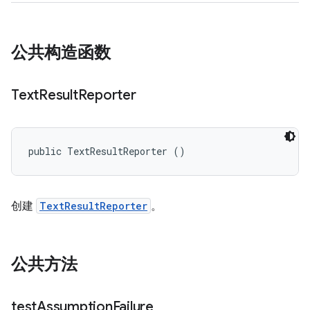
公共构造函数
Text
Result
Reporter
public TextResultReporter ()
创建
TextResultReporter
。
公共方法
test
Assumption
Failure