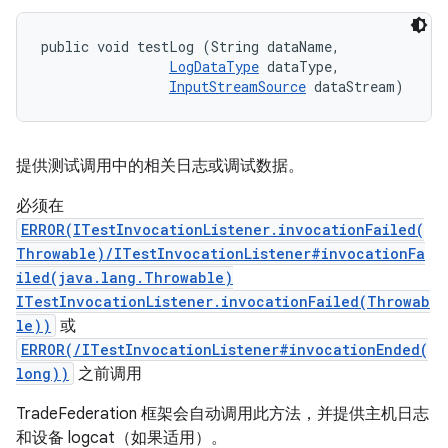
public void testLog (String dataName, 

LogDataType
 dataType, 

InputStreamSource
 dataStream)
提供测试调用中的相关日志或调试数据。
必须在
ERROR(ITestInvocationListener.invocationFailed(
Throwable)/ITestInvocationListener#invocationFa
iled(java.lang.Throwable)
ITestInvocationListener.invocationFailed(Throwab
le))
或
ERROR(/ITestInvocationListener#invocationEnded(
long))
之前调用
TradeFederation 框架会自动调用此方法，并提供主机日志
和设备 logcat（如果适用）。