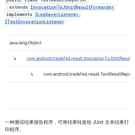
extends
InvocationToJUnitResultForwarder
implements
ILogSaverListener
,
ITestInvocationListener
java.lang.Object
↳
com.android.tradefed.result.InvocationToJUnitResultF
↳
com.android.tradefed.result.TextResultReport
一种测试结果报告程序，可将结果转发给 JUnit 文本结果打
印程序。