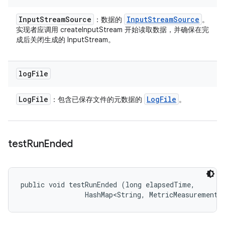
Input
Stream
Source
Input
Stream
Source
：数据的
。
实现者应调用 createInputStream 开始读取数据，并确保在完
成后关闭生成的 InputStream。
log
File
Log
File
Log
File
：包含已保存文件的元数据的
。
test
Run
Ended
public void testRunEnded (long elapsedTime, 

                HashMap<String, MetricMeasurement.