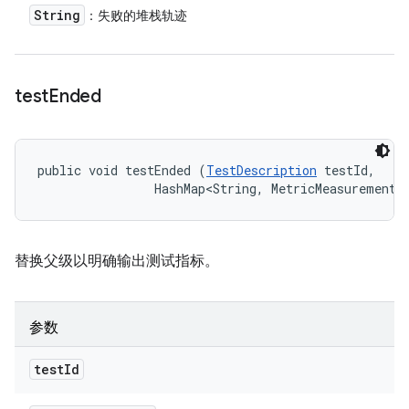
String
：失败的堆栈轨迹
test
Ended
public void testEnded (
TestDescription
 testId, 

                HashMap<String, MetricMeasurement.
替换父级以明确输出测试指标。
参数
test
Id