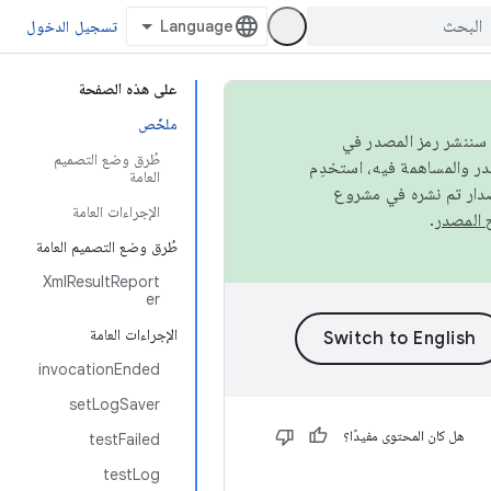
تسجيل الدخول
على هذه الصفحة
ملخّص
كامل، سننشر رمز المصدر في
طُرق وضع التصميم
العامة
صدار تم نشره في مشروع
الإجراءات العامة
.
طُرق وضع التصميم العامة
XmlResultReport
er
الإجراءات العامة
invocationEnded
setLogSaver
هل كان المحتوى مفيدًا؟
testFailed
testLog