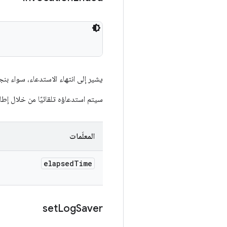
يشير إلى انتهاء الاستدعاء، سواء ب
سيتم استدعاؤه تلقائيًا من خلال إطار عمل eration
المعلَمات
elapsed
Time
set
Log
Saver