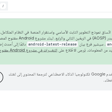
/
 عام 2026، ولضمان اتّساق نموذج التطوير الثابت الأساسي واستقرار المنصة في النظام المت
an
. سيشير فرع بيان
android-latest-release
دائمًا إلى أحدث إ
التغييرات في مشروع Android مفتوح المصدر
تستخدم Google تكنولوجيا الذكاء الاصطناعي لترجمة المحتوى إلى لغتك
خطاء.