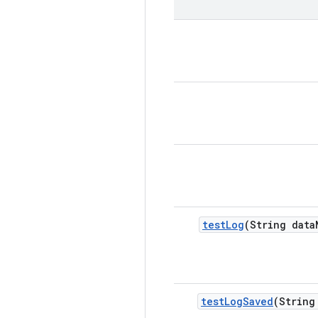
test
Log
(String data
test
Log
Saved
(String