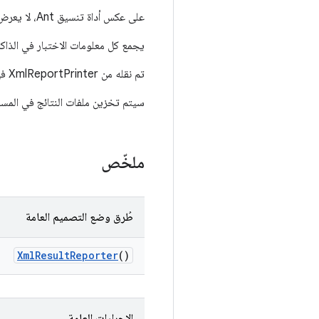
على عكس أداة تنسيق Ant، لا يعرض هذا الصف وقت تنفيذ الاختبارات.
يجمع كل معلومات الاختبار في الذاكرة
تم نقله من XmlReportPrinter في برنامج تشغيل Dalvik.
سيتم تخزين ملفات النتائج في المسار الذي تم إنشاؤ
ملخّص
طُرق وضع التصميم العامة
Xml
Result
Reporter
()
الإجراءات العامة