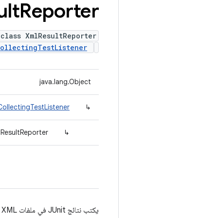
ult
Reporter
 class XmlResultReporter
ollectingTestListener
java.lang.Object
CollectingTestListener
↳
lResultReporter
↳
يكتب نتائج JUnit في ملفات XML بتنسيق متوافق مع XMLJUnitResultFormatter في Ant.