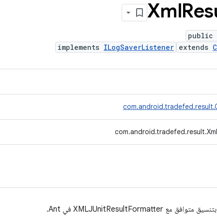
Xml
Res
public
implements
ILogSaverListener
extends
C
com.android.tradefed.result.
com.android.tradefed.result.Xm