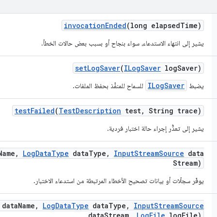
invocation
Ended
(long elapsed
Time)
يشير إلى انتهاء الاستدعاء، سواء بنجاح أو بسبب بعض حالات الخطأ.
set
Log
Saver
(
ILog
Saver
log
Saver)
ILogSaver
يضبط
للسماح للمنفِّذ بحفظ الملفات.
test
Failed
(
Test
Description
test
,
String trace)
يشير إلى تعذُّر إجراء حالة اختبار فردية.
Name
,
Log
Data
Type
data
Type
,
Input
Stream
Source
data
Stream)
يوفّر سجلّات أو بيانات تصحيح الأخطاء المرتبطة من استدعاء الاختبار.
 data
Name
,
Log
Data
Type
data
Type
,
Input
Stream
Source
data
Stream
,
Log
File
log
File)