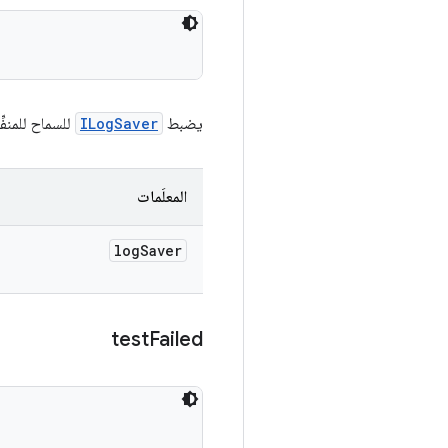
يضبط
ILogSaver
للسماح للمنفِ
المعلَمات
log
Saver
test
Failed