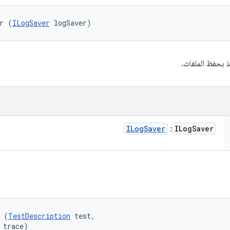
r (
ILogSaver
 logSaver)
ّذ بحفظ الملفات.
ILog
Saver
ILog
Saver
: ‏
 (
TestDescription
 test, 

 trace)