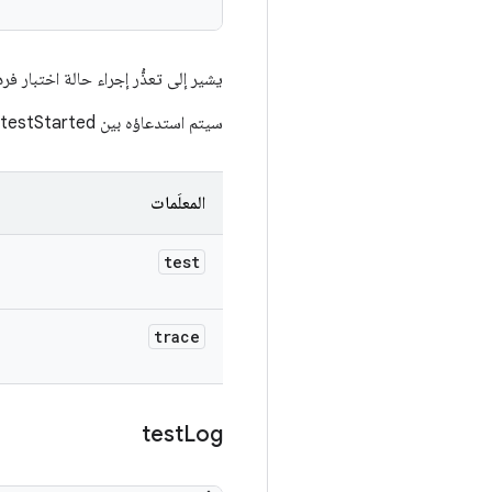
يشير إلى تعذُّر إجراء حالة اختبار فرد
سيتم استدعاؤه بين testStarted وtestEnded.
المعلَمات
test
trace
test
Log