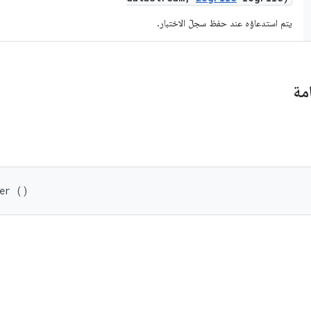
يتم استدعاؤه عند حفظ سجلّ الاختبار.
مة
ter ()