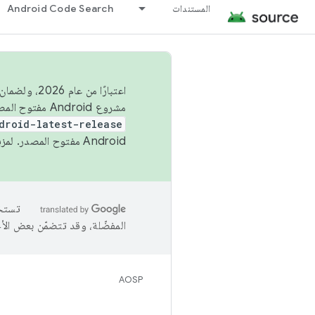
المستندات
Android Code Search
اعتبارًا من
مشروع Android مفتوح المصدر (AOSP) في الربعَين الثاني والرابع. لبناء مشروع Android مفتوح المصدر والمساهمة فيه، استخدِم
droid-latest-release
Android مفتوح المصدر. لمزيد من المعلومات، يُرجى الاطّلاع على
المفضّلة، وقد تتضمّن بعض الأ
AOSP